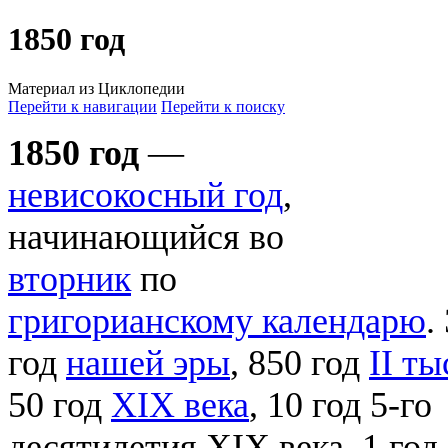
1850 год
Материал из Циклопедии
Перейти к навигации
Перейти к поиску
1850 год
—
невисокосный год
,
начинающийся во
вторник
по
григорианскому календарю
.
год
нашей эры
, 850 год
II т
50 год
XIX века
, 10 год 5-го
десятилетия XIX века, 1 год