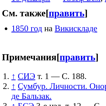
См. также
[
править
]
1850 год
на
Викискладе
Примечания
[
править
]
↑
СИЭ
т. 1 — С. 188.
↑
Сумбур. Личности. Оно
де Бальзак.
↑
БСЭ
3-е изд. т. 12 — С.