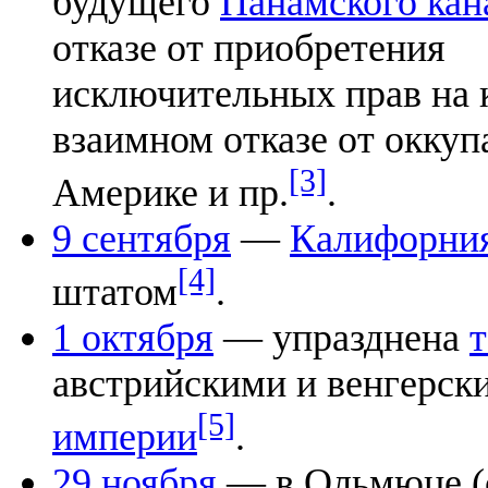
будущего
Панамского кан
отказе от приобретения
исключительных прав на 
взаимном отказе от окку
[3]
Америке и пр.
.
9 сентября
—
Калифорни
[4]
штатом
.
1 октября
— упразднена
австрийскими и венгерс
[5]
империи
.
29 ноября
— в Ольмюце (