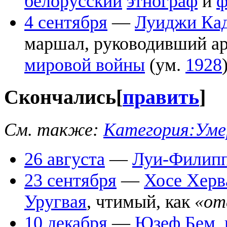
белорусский
этнограф
и
ф
4 сентября
—
Луиджи Ка
маршал, руководивший а
мировой войны
(ум.
1928
Скончались
[
править
]
См. также:
Категория:Умер
26 августа
—
Луи-Филипп
23 сентября
—
Хосе Херв
Уругвая
, чтимый, как
«от
10 декабря
—
Юзеф Бем
,