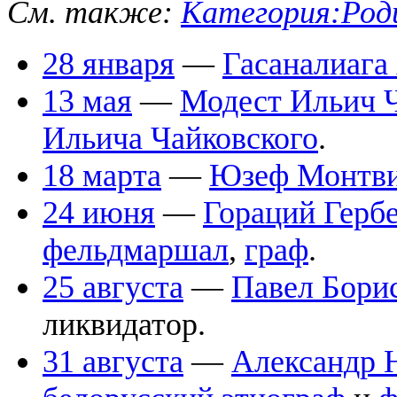
См. также:
Категория:Роди
28 января
—
Гасаналиага
13 мая
—
Модест Ильич 
Ильича Чайковского
.
18 марта
—
Юзеф Монтв
24 июня
—
Гораций Герб
фельдмаршал
,
граф
.
25 августа
—
Павел Бори
ликвидатор.
31 августа
—
Александр 