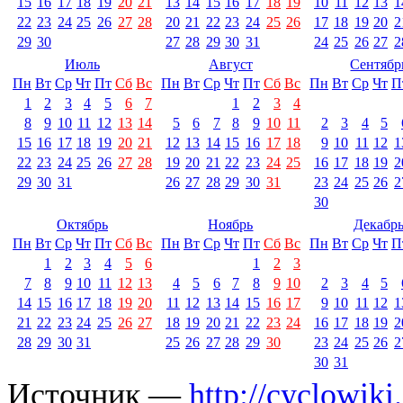
15
16
17
18
19
20
21
13
14
15
16
17
18
19
10
11
12
13
1
22
23
24
25
26
27
28
20
21
22
23
24
25
26
17
18
19
20
2
29
30
27
28
29
30
31
24
25
26
27
2
Июль
Август
Сентябр
Пн
Вт
Ср
Чт
Пт
Сб
Вс
Пн
Вт
Ср
Чт
Пт
Сб
Вс
Пн
Вт
Ср
Чт
П
1
2
3
4
5
6
7
1
2
3
4
8
9
10
11
12
13
14
5
6
7
8
9
10
11
2
3
4
5
15
16
17
18
19
20
21
12
13
14
15
16
17
18
9
10
11
12
1
22
23
24
25
26
27
28
19
20
21
22
23
24
25
16
17
18
19
2
29
30
31
26
27
28
29
30
31
23
24
25
26
2
30
Октябрь
Ноябрь
Декабр
Пн
Вт
Ср
Чт
Пт
Сб
Вс
Пн
Вт
Ср
Чт
Пт
Сб
Вс
Пн
Вт
Ср
Чт
П
1
2
3
4
5
6
1
2
3
7
8
9
10
11
12
13
4
5
6
7
8
9
10
2
3
4
5
14
15
16
17
18
19
20
11
12
13
14
15
16
17
9
10
11
12
1
21
22
23
24
25
26
27
18
19
20
21
22
23
24
16
17
18
19
2
28
29
30
31
25
26
27
28
29
30
23
24
25
26
2
30
31
Источник —
http://cyclowiki