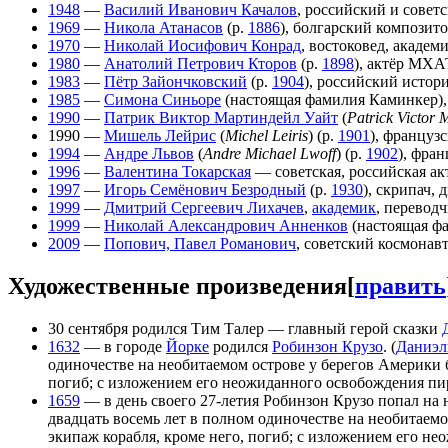
1948
—
Василий Иванович Качалов
, российский и совет
1969
—
Никола Атанасов
(р.
1886
), болгарский композито
1970
—
Николай Иосифович Конрад
, востоковед, акаде
1980
—
Анатолий Петрович Кторов
(р.
1898
), актёр МХА
1983
—
Пётр Зайончковский
(р.
1904
), российский истор
1985
—
Симона Синьоре
(настоящая фамилия Каминкер),
1990
—
Патрик Виктор Мартиндейл Уайт
(
Patrick Victor 
1990 —
Мишель Лейрис
(
Michel Leiris
) (р.
1901
), французс
1994
—
Андре Львов
(
Andre Michael Lwoff
) (р.
1902
), фра
1996
—
Валентина Токарская
— советская, российская ак
1997
—
Игорь Семёнович Безродный
(р.
1930
), скрипач, 
1999
—
Дмитрий Сергеевич Лихачев
,
академик
, перевод
1999
—
Николай Александрович Анненков
(настоящая фа
2009
—
Попович, Павел Романович
, советский космонавт
Художественные произведения
[
править
30 сентября родился Тим Талер — главный герой сказки
1632
— в городе
Йорке
родился
Робинзон Крузо
. (
Даниэл
одиночестве на необитаемом острове у берегов Америки 
погиб; с изложением его неожиданного освобождения пи
1659
— в день своего 27-летия Робинзон Крузо попал на
двадцать восемь лет в полном одиночестве на необитаем
экипаж корабля, кроме него, погиб; с изложением его н