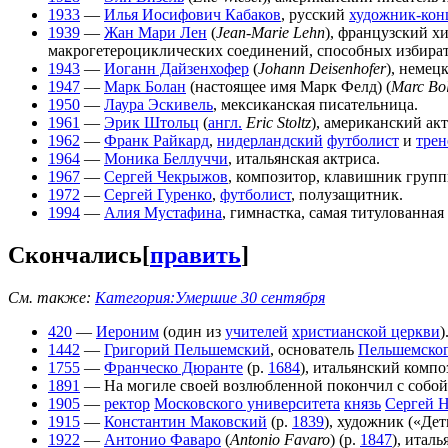
1933
—
Илья Иосифович Кабаков
, русский
художник-кон
1939
—
Жан Мари Лен
(
Jean-Marie Lehn
), французский х
макрогетероциклических соединений, способных избират
1943
—
Иоганн Дайзенхофер
(
Johann Deisenhofer
), немец
1947
—
Марк Болан
(настоящее имя Марк Фелд) (
Marc Bo
1950
—
Лаура Эскивель
, мексиканская писательница.
1961
—
Эрик Штольц
(
англ.
Eric Stoltz
), американский ак
1962
—
Франк Райкард
,
нидерландский
футболист
и
трен
1964
—
Моника Беллуччи
, итальянская актриса.
1967
—
Сергей Чекрыжов
, композитор, клавишник групп
1972
—
Сергей Гуренко
,
футболист
, полузащитник.
1994
—
Алия Мустафина
, гимнастка, самая титулованная
Скончались
[
править
]
См. также:
Категория:Умершие 30 сентября
420
—
Иероним
(один из
учителей
христианской церкви
)
1442
—
Григорий Пельшемский
, основатель
Пельшемског
1755
—
Франческо Дюранте
(р.
1684
), итальянский комп
1891
— На могиле своей возлюбленной покончил с соб
1905
—
ректор
Московского университета
князь
Сергей 
1915
—
Константин Маковский
(р.
1839
), художник («Дет
1922
—
Антонио Фаваро
(
Antonio Favaro
) (р.
1847
), итал