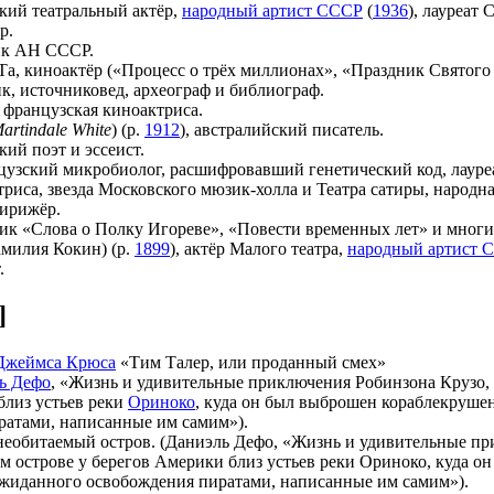
ский театральный актёр,
народный артист СССР
(
1936
), лауреат
р.
мик АН СССР.
Та, киноактёр («Процесс о трёх миллионах», «Праздник Святого
ик, источниковед, археограф и библиограф.
 французская киноактриса.
Martindale White
) (р.
1912
), австралийский писатель.
кий поэт и эссеист.
нцузский микробиолог, расшифровавший генетический код, лауре
триса, звезда Московского мюзик-холла и Театра сатиры, народна
дирижёр.
чик «Слова о Полку Игореве», «Повести временных лет» и мног
милия Кокин) (р.
1899
), актёр Малого театра,
народный артист 
.
]
Джеймса Крюса
«Тим Талер, или проданный смех»
ь Дефо
, «Жизнь и удивительные приключения Робинзона Крузо, 
близ устьев реки
Ориноко
, куда он был выброшен кораблекрушени
ратами, написанные им самим»).
 необитаемый остров. (Даниэль Дефо, «Жизнь и удивительные п
ом острове у берегов Америки близ устьев реки Ориноко, куда о
еожиданного освобождения пиратами, написанные им самим»).