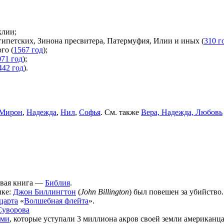
клии;
гипетских, Зинона пресвитера, Патермуфия, Илии и иных (
310 г
го (
1567 год
);
071 год
);
442 год
).
Мирон
,
Надежда
,
Нил
,
Софья
. См. также
Вера, Надежда, Любовь
рвая книга —
Библия
.
ике:
Джон Биллингтон
(
John Billington
) был повешен за убийство.
царта
«
Волшебная флейта
».
Суворова
ами
, которые уступали 3 миллиона акров своей земли американц