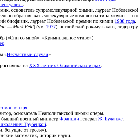
цептуалист
.
имик, основатель супрамолекулярной химии, лауреат Нобелевск
ельно образовывать молекулярные комплексы типа хозяин — гос
кий биофизик, лауреат Нобелевской премии по химии
1988 года
.
lan
—
Mark Feld
) (ум.
1977
), английский рок-музыкант, лидер гр
тёр («Спи со мной», «Криминальное чтиво»).
ер
.
ы «
Несчастный случай
»
 россиянка на
XXX летних Олимпийских играх
.
.
о монастыря
.
озитор, основатель Неаполитанской школы оперы.
ой бывший военный министр
Франции
генерал
Ж. Буланже
.
Николаевич Трубецкой
.
и, бегущие от грозы»).
ьянский математик, историк науки.