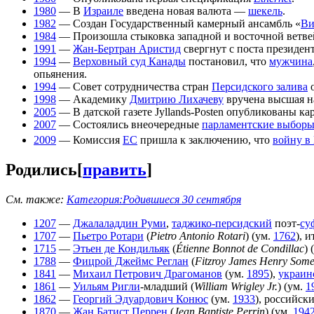
1980
— В
Израиле
введена новая валюта —
шекель
.
1982
— Создан Государственный камерный ансамбль «
Ви
1984
— Произошла стыковка западной и восточной ветв
1991
—
Жан-Бертран Аристид
свергнут с поста президен
1994
—
Верховный суд Канады
постановил, что
мужчина
опьянения.
1994
— Совет сотрудничества стран
Персидского залива
о
1998
— Академику
Дмитрию Лихачеву
вручена высшая н
2005
— В датской газете Jyllands-Posten опубликованы кар
2007
— Состоялись внеочередные
парламентские выборы
2009
— Комиссия
ЕС
пришла к заключению, что
войну в
Родились
[
править
]
См. также:
Категория:Родившиеся 30 сентября
1207
—
Джалаладдин Руми
,
таджико-персидский
поэт-
су
1707
—
Пьетро Ротари
(
Pietro Antonio Rotari
) (ум.
1762
), 
1715
—
Этьен де Кондильяк
(
Étienne Bonnot de Condillac
) 
1788
—
Фицрой Джеймс Реглан
(
Fitzroy James Henry Some
1841
—
Михаил Петрович Драгоманов
(ум.
1895
),
украин
1861
—
Уильям Ригли
-младший (
William Wrigley Jr.
) (ум.
1
1862
—
Георгий Эдуардович Конюс
(ум.
1933
), российск
1870
—
Жан Батист Перрен
(
Jean Baptiste Perrin
) (ум.
194