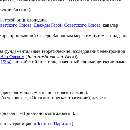
жение России»).
.
оветской энциклопедии.
ветского Союза
,
Дважды Герой Советского Союза
, кавалер
 мире проплывший Северо-Западным морским путём с запада на
за фундаментальные теоретические исследования электронной
Ван Флеком
(
John Hasbrouk van Vleck
)).
.
1994
), английский писатель, известный своими детективными
 царя Соломона», «Отныне и вовеки веков»).
ба человека», «Оптимистическая трагедия»), лауреат
Карнавал», «Приказано взять живым»).
венная граница», «
Ленин в Париже
»).