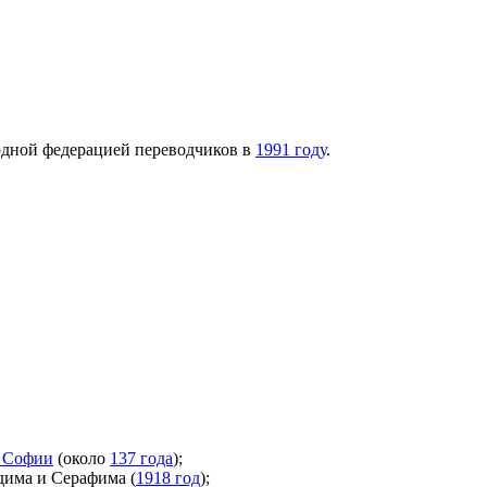
дной федерацией переводчиков в
1991 году
.
х Софии
(около
137 года
);
има и Серафима (
1918 год
);