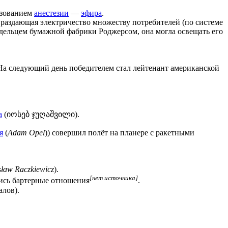
ьзованием
анестезии
—
эфира
.
, раздающая электричество множеству потребителей (по системе
дельцем бумажной фабрики Роджерсом, она могла освещать его
На следующий день победителем стал лейтенант американской
а
(
იოსებ ჯუღაშვილი
).
я
(
Adam Opel
)) совершил полёт на планере с ракетными
ław Raczkiewicz
).
[нет источника]
лись бартерные отношения
.
алов).