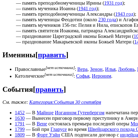
— память преподобномученицы Ирины (
1931 год
);
— память мученика Иоанна (
1941 год
);
— память преподобномученицы Александры (
1943 год
);
— память мученицы Феодотии (около
230 года
) и Агафо
— память мучеников 156-ти: Пелия и Нила, епископов Е
— память святителя Иоакима, патриарха Александрийско
— празднование Цареградской иконы Божьей Матери (
1
— празднование Макарьевской иконы Божьей Матери (
1
Именины
[
править
]
[нет источника]
Православные
:
Вера
,
Зенон
,
Илья
,
Любовь
,
[нет источника]
Католические
:
Софья
,
Иероним
.
События
[
править
]
См. также:
Категория:События 30 сентября
1452
— В
Майнце
Иоганном Гутенбергом
напечатана пе
1630
— Вынесен приговор первому преступнику в Амер
1791
— В
Вене
состоялась премьера последней оперы
Мо
1799
— Бой при
Гларусе
во время
Швейцарского похода 
1809
— В
Форт Уэйн
США подписали договор с
индейц