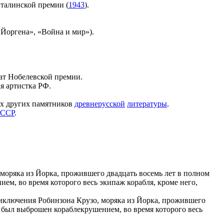
 Сталинской премии (
1943
).
 Йоргена», «Война и мир»).
ат Нобелевской премии.
я артистка РФ.
их других памятников
древнерусской
литературы
.
СССР
.
моряка из Йорка, прожившего двадцать восемь лет в полном
ем, во время которого весь экипаж корабля, кроме него,
риключения Робинзона Крузо, моряка из Йорка, прожившего
н был выброшен кораблекрушением, во время которого весь