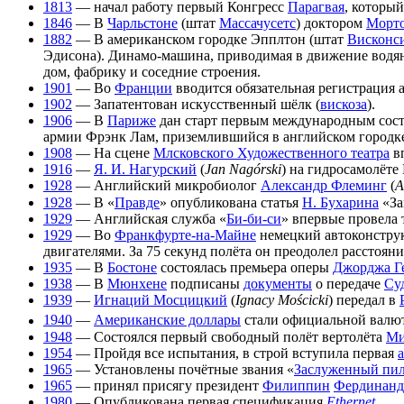
1813
— начал работу первый Конгресс
Парагвая
, которы
1846
— В
Чарльстоне
(штат
Массачусетс
) доктором
Морт
1882
— В американском городке Эпплтон (штат
Висконс
Эдисона). Динамо-машина, приводимая в движение водян
дом, фабрику и соседние строения.
1901
— Во
Франции
вводится обязательная регистрация а
1902
— Запатентован искусственный шёлк (
вискоза
).
1906
— В
Париже
дан старт первым международным сост
армии Фрэнк Лам, приземлившийся в английском городк
1908
— На сцене
Млсковского Художественного театра
вп
1916
—
Я. И. Нагурский
(
Jan Nagórski
) на гидросамолёт
1928
— Английский микробиолог
Александр Флеминг
(
A
1928
— В «
Правде
» опубликована статья
Н. Бухарина
«За
1929
— Английская служба «
Би-би-си
» впервые провела 
1929
— Во
Франкфурте-на-Майне
немецкий автоконстру
двигателями. За 75 секунд полёта он преодолел расстояни
1935
— В
Бостоне
состоялась премьера оперы
Джорджа Г
1938
— В
Мюнхене
подписаны
документы
о передаче
Су
1939
—
Игнаций Мосцицкий
(
Ignacy Mościcki
) передал в
1940
—
Американские доллары
стали официальной валю
1948
— Состоялся первый свободный полёт вертолёта
Ми
1954
— Пройдя все испытания, в строй вступила первая
1965
— Установлены почётные звания «
Заслуженный пи
1965
— принял присягу президент
Филиппин
Фердинанд
1980
— Опубликована первая спецификация
Ethernet
.