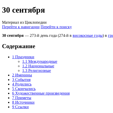
30 сентября
Материал из Циклопедии
Перейти к навигации
Перейти к поиску
30 сентября
— 273-й день года (274-й в
високосные годы
) в
гр
Содержание
1
Праздники
1.1
Международные
1.2
Национальные
1.3
Религиозные
2
Именины
3
События
4
Родились
5
Скончались
6
Художественные произведения
7
Приметы
8
Источники
9
Ссылки