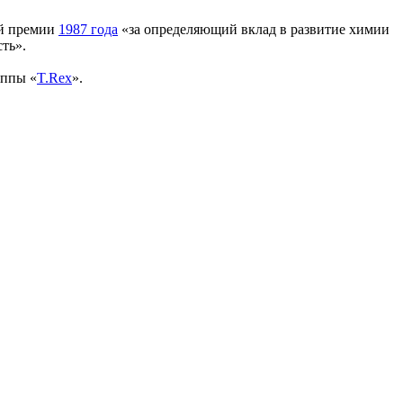
ой премии
1987 года
«за определяющий вклад в развитие химии
ть».
уппы «
T.Rex
».