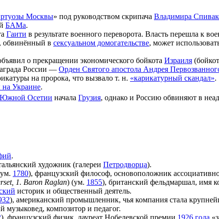
ртуозы Москвы
» под руководством скрипача
Владимира Спивак
ей
БАМа
.
та
Гаити
в результате военного переворота. Власть перешла к вое
, обвинённый в
сексуальном домогательстве
, может использоват
бъявил о прекращении экономического бойкота
Израиля
(бойкот
аграда России —
Орден Святого апостола Андрея Первозванног
икатуры на пророка, что вызвало т. н.
«карикатурный скандал»
.
 на Украине
.
 Южной Осетии
начала
Грузия
, однако и Россию обвиняют в неа
фий
.
итальянский художник (галереи
Петродворца
).
(ум.
1780
), французский философ, основоположник ассоциативно
rset, 1. Baron Raglan
) (ум.
1855
), британский фельдмаршал, имя 
ский
историк и общественный деятель.
932
), американский промышленник, чья компания стала крупне
ий музыковед, композитор и педагог.
2
), французский физик, лауреат Нобелевской премии
1926 года
«з