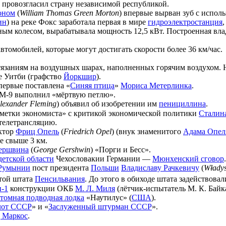
й провозгласил страну независимой республикой.
оном
(
William Thomas Green Morton
) впервые вырван зуб с испол
ин
) на реке Фокс заработала первая в мире
гидроэлектростанция
ым колесом, вырабатывала мощность 12,5 кВт. Построенная вла
втомобилей, которые могут достигать скорости более 36 км/час.
язаниям на воздушных шарах, наполненных горячим воздухом. 
е Уитби (графство
Йоркшир
).
ервые поставлена «
Синяя птица
»
Мориса Метерлинка
.
е М-9 выполнил «мёртвую петлю».
lexander Fleming
) объявил об изобретении им
пенициллина
.
метки экономиста» с критикой экономической политики
Сталин
телетрансляцию.
ктор
Фриц Опель
(
Friedrich Opel
) (внук знаменитого
Адама Опел
е свыше 3 км.
ершвина
(
George Gershwin
) «Порги и Бесс».
детской области
Чехословакии Германии —
Мюнхенский сговор
.
Румынии
пост президента
Польши
Владиславу Рачкевичу
(
Władys
той штата
Пенсильвания
. До этого в обиходе штата задействова
-1
конструкции ОКБ
М. Л. Миля
(лётчик-испытатель М. К. Байк
атомная подводная лодка
«Наутилус» (
США
).
лот СССР
» и «
Заслуженный штурман СССР
».
 Маркос
.