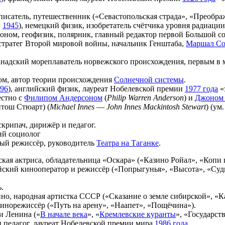
 писатель, путешественник («Севастопольская страда», «Преобра
.
1945
), немецкий физик, изобретатель счётчика уровня радиации
троном, геофизик, полярник, главный редактор первой Большой с
 стратег Второй мировой войны, начальник Генштаба,
Маршал Со
канадский мореплаватель норвежского происхождения, первым в
ном, автор теории происхождения
Солнечной системы
.
96
), английский физик, лауреат Нобелевской премии
1977 года
«
естно с
Филипом Андерсоном
(
Philip Warren Anderson
) и
Джоном 
тош Стюарт) (
Michael Innes
—
John Innes Mackintosh Stewart
) (ум
 скрипач, дирижёр и педагог.
ий социолог
ный режиссёр, руководитель
Театра на Таганке
.
йская актриса, обладательница «Оскара» («Казино Ройал», «Копи
ийский кинооператор и режиссёр («Попрыгунья», «Высота», «Судь
.
кино, народная артистка СССР («Сказание о земле сибирской», «
кинорежиссёр («Путь на арену», «Наапет», «Пощёчина»).
ли Ленина («
В начале века
», «
Кремлевские куранты
», «Государст
и педагог, лауреат Нобелевской премии мира
1986 года
.