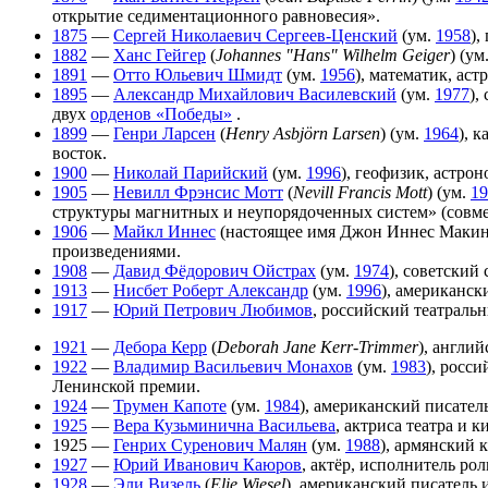
открытие седиментационного равновесия».
1875
—
Сергей Николаевич Сергеев-Ценский
(ум.
1958
),
1882
—
Ханс Гейгер
(
Johannes "Hans" Wilhelm Geiger
) (ум
1891
—
Отто Юльевич Шмидт
(ум.
1956
), математик, ас
1895
—
Александр Михайлович Василевский
(ум.
1977
),
двух
орденов «Победы»
.
1899
—
Генри Ларсен
(
Henry Asbjörn Larsen
) (ум.
1964
), 
восток.
1900
—
Николай Парийский
(ум.
1996
), геофизик, астро
1905
—
Невилл Фрэнсис Мотт
(
Nevill Francis Mott
) (ум.
19
структуры магнитных и неупорядоченных систем» (совм
1906
—
Майкл Иннес
(настоящее имя Джон Иннес Макин
произведениями.
1908
—
Давид Фёдорович Ойстрах
(ум.
1974
), советский
1913
—
Нисбет Роберт Александр
(ум.
1996
), американск
1917
—
Юрий Петрович Любимов
, российский театраль
1921
—
Дебора Керр
(
Deborah Jane Kerr-Trimmer
), англи
1922
—
Владимир Васильевич Монахов
(ум.
1983
), росс
Ленинской премии.
1924
—
Трумен Капоте
(ум.
1984
), американский писатель
1925
—
Вера Кузьминична Васильева
, актриса театра и 
1925 —
Генрих Суренович Малян
(ум.
1988
), армянский 
1927
—
Юрий Иванович Каюров
, актёр, исполнитель ро
1928
—
Эли Визель
(
Elie Wiesel
), американский писатель 