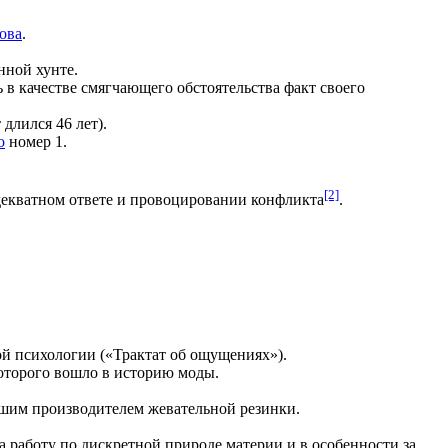
ова
.
нной хунте.
ь в качестве смягчающего обстоятельства факт своего
 длился 46 лет).
о
номер 1.
[2]
декватном ответе и провоцировании конфликта
.
й психологии («Трактат об ощущениях»).
которого вошло в историю моды.
йшим производителем жевательной резинки.
а работу по дискретной природе материи и в особенности за