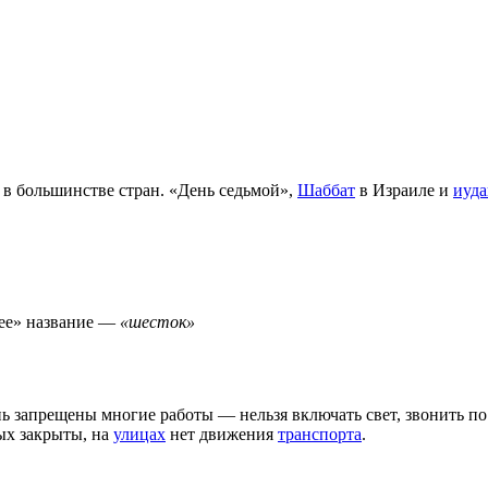
 в большинстве стран. «День седьмой»,
Шаббат
в Израиле и
иуда
щее» название —
«шесток»
нь запрещены многие работы — нельзя включать свет, звонить по
ых закрыты, на
улицах
нет движения
транспорта
.