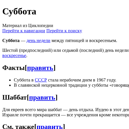
Суббота
Материал из Циклопедии
Перейти к навигации
Перейти к поиску
Суббота
—
день недели
между пятницей и воскресеньем.
Шестой (предпоследний) или седьмой (последний) день недели
воскресенье
.
Факты
[
править
]
Суббота в
СССР
стала нерабочим днем в 1967 году.
В славянской нецерковной традиции у субботы «говоря
Шаббат
[
править
]
Для евреев всего мира шаббат — день отдыха. Иудею в этот де
Израиле почти прекращается — все учреждения кроме некотор
См. также
[
править
]