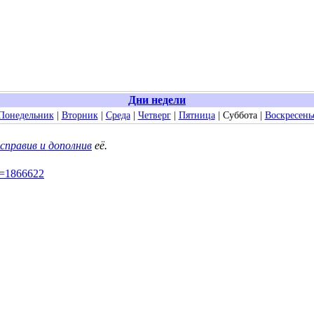
Дни недели
Понедельник
|
Вторник
|
Среда
|
Четверг
|
Пятница
|
Суббота
|
Воскресень
справив и дополнив
её.
id=1866622