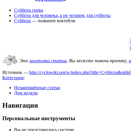
Суббота гнева
Суббота для человека, а не человек для субботы
Суббота
— название коктейля.
Это
заготовка статьи
.
Вы можете помочь проекту,
и
Источник —
http://cyclowiki.org/w/index.php?title=Суббота&old
Категории
:
Незавершённые статьи
Дни недели
Навигация
Персональные инструменты
Вы не представились системе