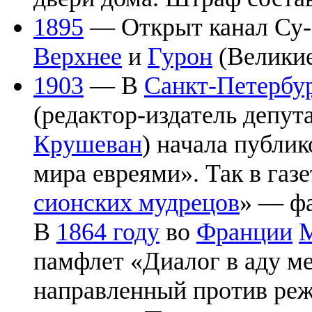
1895
— Открыт канал Су-
Верхнее
и
Гурон
(Великие
1903
— В
Санкт-Петербу
(редактор-издатель депу
Крушеван
) начала публи
мира евреями». Так в газ
сионских мудрецов
» — фа
В
1864 году
во
Франции
памфлет «Диалог в аду м
направленный против ре