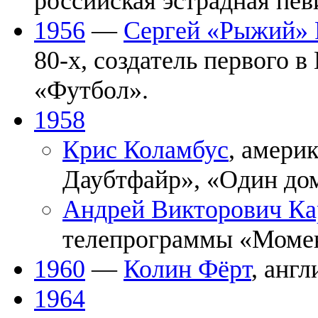
российская эстрадная пев
1956
—
Сергей «Рыжий»
80-х, создатель первого 
«Футбол».
1958
Крис Коламбус
, амери
Даубтфайр», «Один дом
Андрей Викторович Ка
телепрограммы «Момен
1960
—
Колин Фёрт
, анг
1964