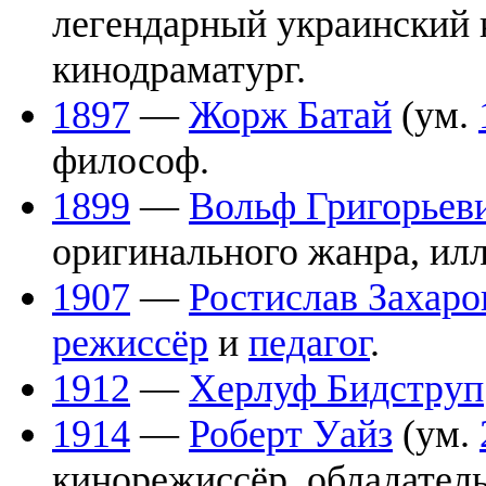
легендарный украинский 
кинодраматург.
1897
—
Жорж Батай
(ум.
философ.
1899
—
Вольф Григорьев
оригинального жанра, илл
1907
—
Ростислав Захаро
режиссёр
и
педагог
.
1912
—
Херлуф Бидструп
1914
—
Роберт Уайз
(ум.
кинорежиссёр, обладатель