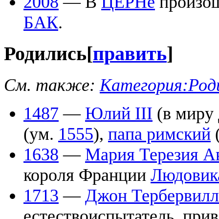
2008
— В
ЦЕРНе
произош
БАК
.
Родились
[
править
]
См. также:
Категория:Род
1487
—
Юлий III
(в миру
(ум.
1555
),
папа римский
1638
—
Мария Терезия А
короля Франции
Людовик
1713
—
Джон Тербервил
естествоиспытатель, при