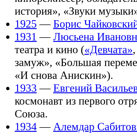
история», «Звуки музыки»
1925
—
Борис Чайковски
1931
—
Люсьена Ивановн
театра и кино (
«Девчата»
замуж», «Большая перемен
«И снова Анискин»).
1933
—
Евгений Василье
космонавт из первого отр
Союза.
1934
—
Алемдар Сабитов