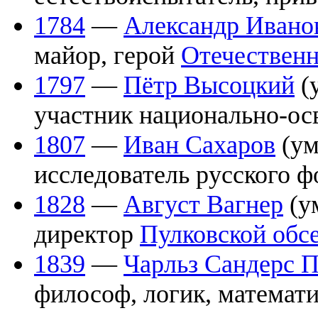
1784
—
Александр Ивано
майор, герой
Отечественн
1797
—
Пётр Высоцкий
(
участник национально-ос
1807
—
Иван Сахаров
(ум
исследователь русского ф
1828
—
Август Вагнер
(у
директор
Пулковской обс
1839
—
Чарльз Сандерс 
философ, логик, математ