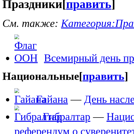
Праздники
[
править
]
См. также:
Категория:Пра
Всемирный день пр
Национальные
[
править
]
Гайана
—
День насл
Гибралтар
—
Нацио
референдум о суверенитет