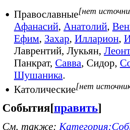
[нет источни
Православные
Афанасий
,
Анатолий
,
Вен
Ефим
,
Захар
,
Илларион
,
И
Лаврентий, Лукьян,
Леон
Панкрат,
Савва
, Сидор,
С
Шушаника
.
[нет источни
Католические
События
[
править
]
См. также:
Категория:Соб