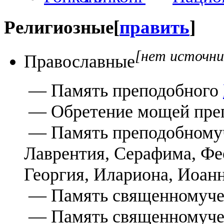
Религиозные
[
править
]
[нет источни
Православные
— Память преподобного
— Обретение мощей пре
— Память преподобномуч
Лаврентия, Серафима, Фе
Георгия, Илариона, Иоанн
— Память священномучен
— Память священномучен