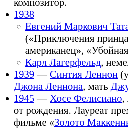
композитор.
1938
Евгений Маркович Тат
(«Приключения принца
американец», «Убойная
Карл Лагерфельд
, нем
1939
—
Синтия Леннон
(у
Джона Леннона
, мать
Джу
1945
—
Хосе Фелисиано
,
от рождения. Лауреат пр
фильме «
Золото Маккенн