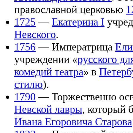
православной церковью
1
1725
—
Екатерина I
учре
Невского
.
1756
— Императрица
Ели
учреждении «
русского дл
комедий театра
» в
Петерб
стилю
).
1790
— Торжественно ос
Невской лавры
, который 
Ивана Егоровича Старова