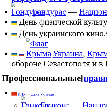
Гондурас
—
Национ
День физической культу
День украинского кино.
Украина
,
Кры
обороне Севастополя и в
Профессиональные
[
прав
КНР
—
День Учителя
Гонконг
—
Нацио