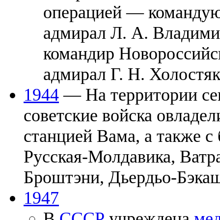
операцией — команду
адмирал Л. А. Владими
командир Новороссийск
адмирал Г. Н. Холостяк
1944
— На территории се
советские войска овладе
станцией Вама, а также с
Русская-Молдавика, Ватр
Броштэни, Дьердьо-Бэкаш
1947
В
СССР
учреждена
мед