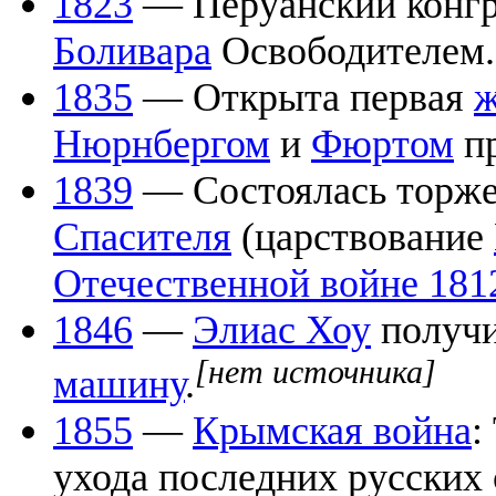
1823
— Перуанский конгр
Боливара
Освободителем.
1835
— Открыта первая
ж
Нюрнбергом
и
Фюртом
пр
1839
— Состоялась торже
Спасителя
(царствование
Отечественной войне 181
1846
—
Элиас Хоу
получи
[нет источника]
машину
.
1855
—
Крымская война
:
ухода последних русских