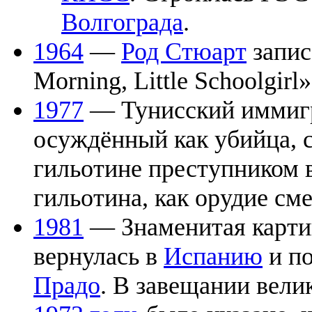
Волгограда
.
1964
—
Род Стюарт
запис
Morning, Little Schoolgirl»
1977
— Тунисский иммиг
осуждённый как убийца, 
гильотине преступником 
гильотина, как орудие см
1981
— Знаменитая карт
вернулась в
Испанию
и по
Прадо
. В завещании вели