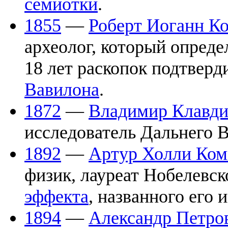
семиотки
.
1855
—
Роберт Иоганн К
археолог, который опред
18 лет раскопок подтверд
Вавилона
.
1872
—
Владимир Клавди
исследователь Дальнего В
1892
—
Артур Холли Ком
физик, лауреат Нобелевс
эффекта
, названного его 
1894
—
Александр Петро