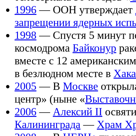
1996
— ООН утверждает
запрещении ядерных исп
1998
— Спустя 5 минут по
космодрома
Байконур
рак
вместе с 12 американским
в безлюдном месте в
Хака
2005
— В
Москве
открыла
центр» (ныне «
Выставочн
2006
—
Алексий II
освят
Калининграда
—
Храм Хр