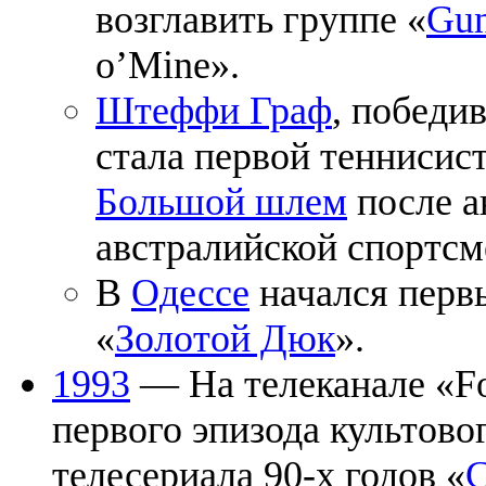
возглавить группе «
Gun
o’Mine».
Штеффи Граф
, победи
стала первой теннисист
Большой шлем
после а
австралийской спортс
В
Одессе
начался перв
«
Золотой Дюк
».
1993
— На телеканале «Fo
первого эпизода культово
телесериала 90-х годов «
С