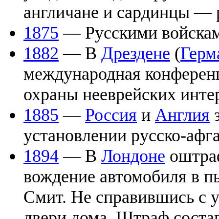
англичане и сардинцы — 
1875
— Русскими войскам
1882
— В
Дрездене
(
Герм
международная конферен
охраны нееврейских инте
1885
—
Россия
и
Англия
з
установлении русско-афг
1894
— В
Лондоне
оштраф
вождение автомобиля в п
Смит. Не справившись с у
двери дома. Штраф состав