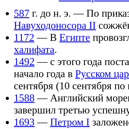
587
г. до н. э. — По прик
Навуходоносора II
сожжён
1172
— В
Египте
провозг
халифата
.
1492
— с этого года пост
начало года в
Русском цар
сентября (10 сентября по
1588
— Английский море
завершил третью успешн
1693
—
Петром I
заложен