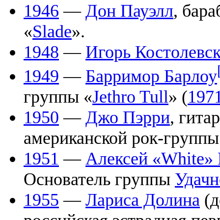
1946
—
Дон Пауэлл
, бар
«
Slade
».
1948
—
Игорь Костолевс
1949
—
Барримор Барлоу
группы «
Jethro Tull
» (
197
1950
—
Джо Пэрри
, гита
американской рок-группы
1951
—
Алексей «White» 
Основатель группы
Удачн
1955
—
Лариса Долина
(д