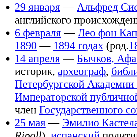
29 января
—
Альфред Си
английского происхожден
6 февраля
—
Лео фон Ка
1890
—
1894 годах
(род.
1
14 апреля
—
Бычков, Афа
историк,
археограф
,
библ
Петербургской Академии 
Императорской публично
член
Государственного со
25 мая
—
Эмилио Кастел
Ripoll
),
испанский
политик