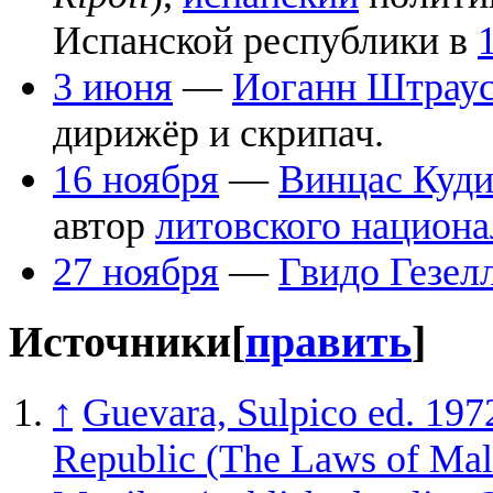
Испанской республики в
3 июня
—
Иоганн Штраус
дирижёр и скрипач.
16 ноября
—
Винцас Куди
автор
литовского национа
27 ноября
—
Гвидо Гезел
Источники
[
править
]
↑
Guevara, Sulpico ed. 1972
Republic (The Laws of Malal