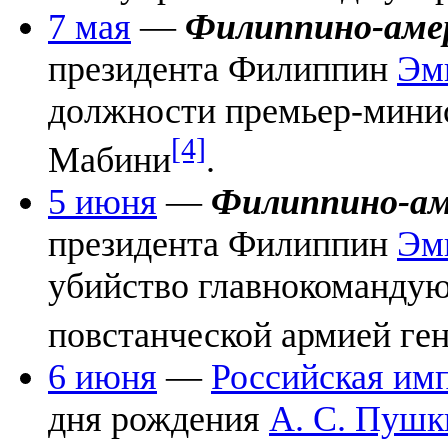
7 мая
—
Филиппино-амер
президента Филиппин
Эм
должности премьер-мини
[4]
Мабини
.
5 июня
—
Филиппино-ам
президента Филиппин
Эм
убийство главнокоманду
повстанческой армией ге
6 июня
—
Российская им
дня рождения
А. С. Пушк