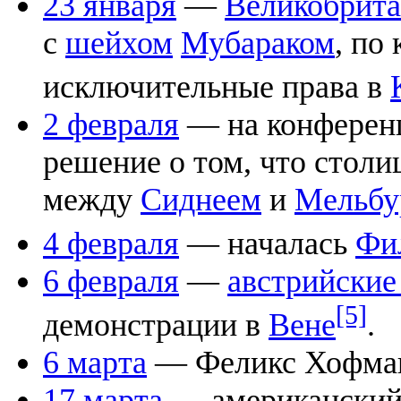
23 января
—
Великобрит
с
шейхом
Мубараком
, по
исключительные права в
2 февраля
— на конферен
решение о том, что стол
между
Сиднеем
и
Мельбу
4 февраля
— началась
Фи
6 февраля
—
австрийские
[5]
демонстрации в
Вене
.
6 марта
— Феликс Хофма
17 марта
— американский