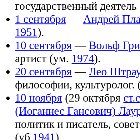
государственный деятель
1 сентября
—
Андрей Пла
1951
).
10 сентября
—
Вольф Гри
артист (ум.
1974
).
20 сентября
—
Лео Штра
философии, культуролог. 
10 ноября
(29 октября
ст.с
(Иоганнес Гансович) Лау
политик и писатель, сове
(уб.
1941
)