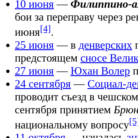
10 июня
—
Филиппино-а
бои за переправу через р
[4]
июня
.
25 июня
— в
денверских
г
предстоящем
сносе Вели
27 июня
—
Юхан Волер
п
24 сентября
—
Социал-де
проводит съезд в чешско
сентября принятием
Брюн
[5
национальному вопросу
11 октября
— началась
ан