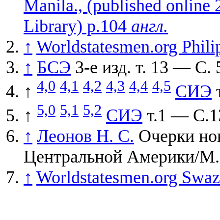
Manila., (published online
Library) p.104
англ.
↑
Worldstatesmen.org Phili
↑
БСЭ
3-е изд. т. 13 — С. 
4,0
4,1
4,2
4,3
4,4
4,5
↑
СИЭ
т
5,0
5,1
5,2
↑
СИЭ
т.1 — С.1
↑
Леонов Н. С.
Очерки нов
Центральной Америки/М.
↑
Worldstatesmen.org Swaz