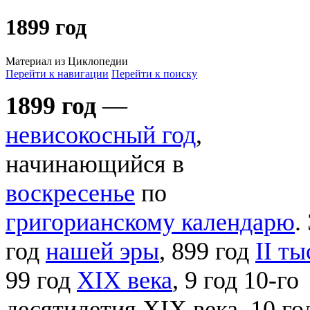
1899 год
Материал из Циклопедии
Перейти к навигации
Перейти к поиску
1899 год
—
невисокосный год
,
начинающийся в
воскресенье
по
григорианскому календарю
.
год
нашей эры
, 899 год
II т
99 год
XIX века
, 9 год 10-го
десятилетия XIX века, 10 г