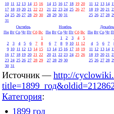
10
11
12
13
14
15
16
14
15
16
17
18
19
20
11
12
13
14
1
17
18
19
20
21
22
23
21
22
23
24
25
26
27
18
19
20
21
2
24
25
26
27
28
29
30
28
29
30
31
25
26
27
28
2
31
Октябрь
Ноябрь
Декабр
Пн
Вт
Ср
Чт
Пт
Сб
Вс
Пн
Вт
Ср
Чт
Пт
Сб
Вс
Пн
Вт
Ср
Чт
П
1
1
2
3
4
5
2
3
4
5
6
7
8
6
7
8
9
10
11
12
4
5
6
7
9
10
11
12
13
14
15
13
14
15
16
17
18
19
11
12
13
14
1
16
17
18
19
20
21
22
20
21
22
23
24
25
26
18
19
20
21
2
23
24
25
26
27
28
29
27
28
29
30
25
26
27
28
2
30
31
Источник —
http://cyclowiki
title=1899_год&oldid=21286
Категория
:
1899 год