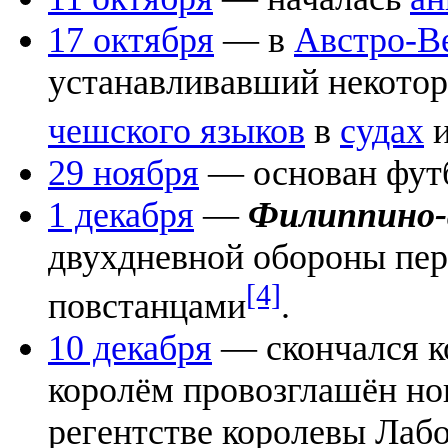
17 октября
— в
Австро-В
устанавливавший некото
чешского языков
в
судах
и
29 ноября
— основан футб
1 декабря
—
Филиппино-
двухдневной обороны пе
[4]
повстанцами
.
10 декабря
— скончался 
королём провозглашён н
регентстве королевы Лаб