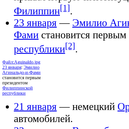
[1]
Филиппин
.
23 января
—
Эмилио Агин
Фами
становится первым
[2]
республики
.
Файл:Aguinaldo.jpg
23 января
:
Эмилио
Агинальдо-и-Фами
становится первым
президентом
Филиппинской
республики
21 января
— немецкий
Op
автомобилей.