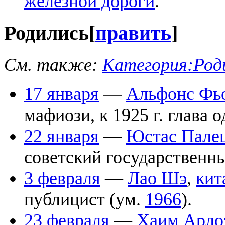
железной дороги
.
Родились
[
править
]
См. также:
Категория:Роди
17 января
—
Альфонс Фь
мафиози, к 1925 г. глава 
22 января
—
Юстас Пале
советский государственны
3 февраля
—
Лао Шэ
,
кит
публицист (ум.
1966
).
23 февраля
—
Хаим Арло