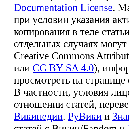
Documentation License
. М
при условии указания акт
копирования в теле статьи
отдельных случаях могут
Creative Commons Attribut
или
CC BY-SA 4.0
), инфо
просмотреть на странице 
В частности, условия лиц
отношении статей, перев
Википедии
,
РуВики
и
Зна
статей с Викии/Fandom и