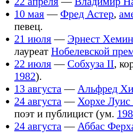
22 апреля
—
Владимир Н
10 мая
—
Фред Астер
,
ам
певец.
21 июля
—
Эрнест Хемин
лауреат
Нобелевской прем
22 июля
—
Собхуза II
, к
1982
).
13 августа
—
Альфред Хи
24 августа
—
Хорхе Луис
поэт и публицист (ум.
198
24 августа
—
Аббас Ферх