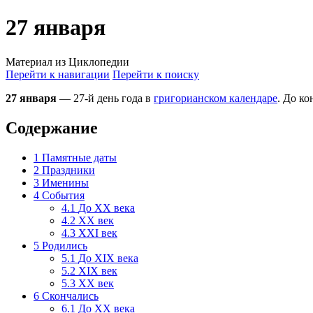
27 января
Материал из Циклопедии
Перейти к навигации
Перейти к поиску
27 января
— 27-й день года в
григорианском календаре
. До ко
Содержание
1
Памятные даты
2
Праздники
3
Именины
4
События
4.1
До XX века
4.2
XX век
4.3
XXI век
5
Родились
5.1
До XIX века
5.2
XIX век
5.3
XX век
6
Скончались
6.1
До XX века