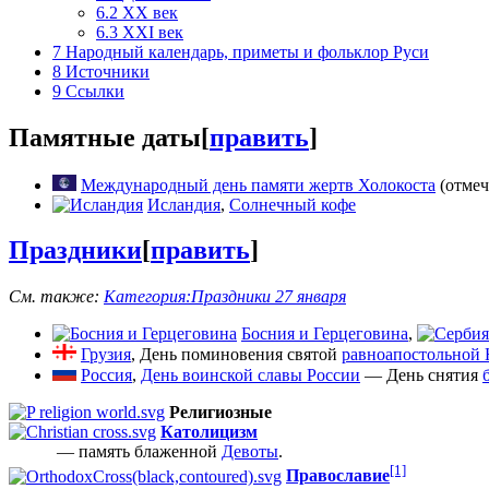
6.2
XX век
6.3
XXI век
7
Народный календарь, приметы и фольклор Руси
8
Источники
9
Ссылки
Памятные даты
[
править
]
Международный день памяти жертв Холокоста
(отмеч
Исландия
,
Солнечный кофе
Праздники
[
править
]
См. также:
Категория:Праздники 27 января
Босния и Герцеговина
,
Грузия
, День поминовения святой
равноапостольной
Россия
,
День воинской славы России
— День снятия
Религиозные
Католицизм
— память блаженной
Девоты
.
[1]
Православие