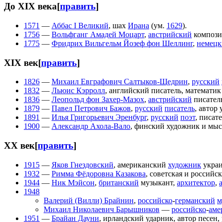
До XIX века
[
править
]
1571
—
Аббас I Великий
, шах
Ирана
(ум.
1629
).
1756
—
Вольфганг Амадей Моцарт
,
австрийский
компози
1775
—
Фридрих Вильгельм Йозеф фон Шеллинг
,
немецк
XIX век
[
править
]
1826
—
Михаил Евграфович Салтыков-Щедрин
,
русский
1832
—
Льюис Кэрролл
, английский писатель, математик
1836
—
Леопольд фон Захер-Мазох
,
австрийский
писател
1879
—
Павел Петрович Бажов
,
русский
писатель
, автор
1891
—
Илья Григорьевич Эренбург
,
русский
поэт
, писат
1900
—
Александр Ахола-Вало
, финский художник и мыс
XX век
[
править
]
1915
—
Яков Гнездовский
, американский
художник
украи
1932
—
Римма Фёдоровна Казакова
, советская и российск
1944
—
Ник Мэйсон
,
британский
музыкант,
архитектор
,
1948
Валерий (Вилли) Брайнин
,
российско
-
германский
м
Михаил Николаевич Барышников
—
российско
-
аме
1951
—
Брайан Дауни
, ирландский ударник, автор песен