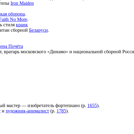
руппы
Iron Maiden
кая оборона
.
Faith No More
.
ь стиля
кранк
питан сборной
Беларуси
.
дена Почёта
, вратарь московского «Динамо» и национальной сборной Росси
й мастер — изобретатель фортепиано (р.
1655
).
т
и
художник-анималист
(р.
1785
).