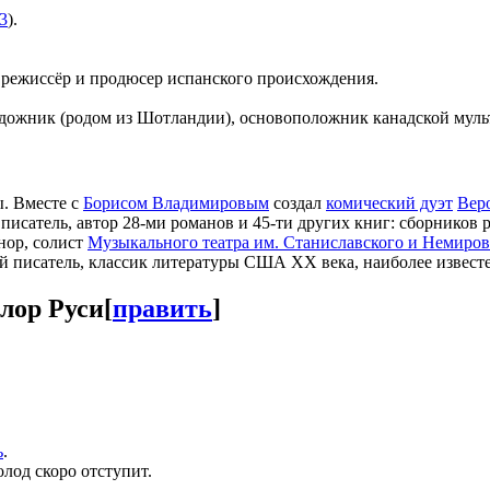
3
).
, режиссёр и продюсер испанского происхождения.
удожник (родом из Шотландии), основоположник канадской мул
ы. Вместе с
Борисом Владимировым
создал
комический дуэт
Вер
писатель, автор 28-ми романов и 45-ти других книг: сборников р
енор, солист
Музыкального театра им. Станиславского и Немиро
ий писатель, классик литературы США XX века, наиболее известе
лор Руси
[
править
]
ь
.
олод скоро отступит.