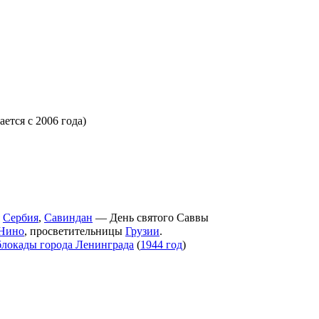
ается с 2006 года)
Сербия
,
Савиндан
— День святого Саввы
 Нино
, просветительницы
Грузии
.
блокады города Ленинграда
(
1944 год
)