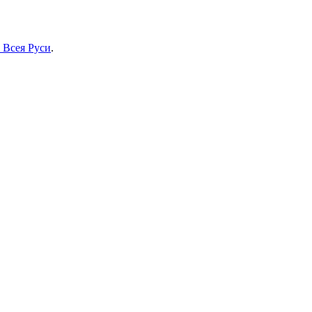
 Всея Руси
.