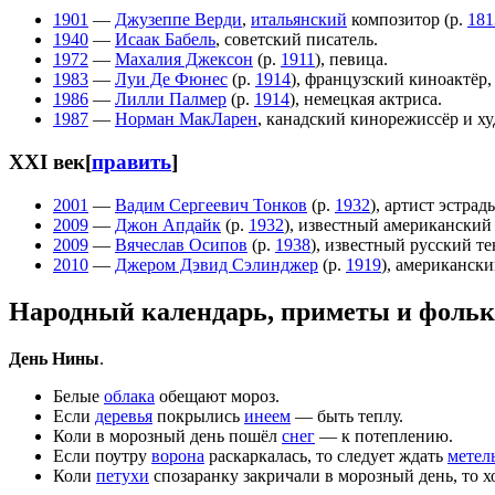
1901
—
Джузеппе Верди
,
итальянский
композитор (р.
181
1940
—
Исаак Бабель
, советский писатель.
1972
—
Махалия Джексон
(р.
1911
), певица.
1983
—
Луи Де Фюнес
(р.
1914
), французский киноактёр
1986
—
Лилли Палмер
(р.
1914
), немецкая актриса.
1987
—
Норман МакЛарен
, канадский кинорежиссёр и х
XXI век
[
править
]
2001
—
Вадим Сергеевич Тонков
(р.
1932
), артист эстрад
2009
—
Джон Апдайк
(р.
1932
), известный американский 
2009
—
Вячеслав Осипов
(р.
1938
), известный русский т
2010
—
Джером Дэвид Сэлинджер
(р.
1919
), американск
Народный календарь, приметы и фольк
День Нины
.
Белые
облака
обещают мороз.
Если
деревья
покрылись
инеем
— быть теплу.
Коли в морозный день пошёл
снег
— к потеплению.
Если поутру
ворона
раскаркалась, то следует ждать
метел
Коли
петухи
спозаранку закричали в морозный день, то х