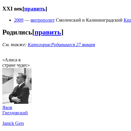
XXI век
[
править
]
2009
—
митрополит
Смоленский и Калининградский
Ки
Родились
[
править
]
См. также:
Категория:Родившиеся 27 января
«Алиса в
стране чудес»
Яков
Гнездовский
Janick Gers