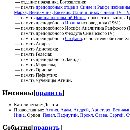
— отдание праздника Богоявления;
— память
преподобных отцев в Синае и Раифе избиенных
Марка, Вениамина, Евсевия, Илии и иных с ними (IV—V
— память
равноапостольной Нины
, просветительницы Гр
— память преподобного
Иоанна
исповедника (1961);
— память преподобного Иосифа Аналитина Раифского (I
— память преподобного Феодула Синайского (V);
— память преподобного
Стефана
, основателя обители Хи
— память Андрея;
— память Аристарха;
— память Геласия;
— память преподобного Давида;
— память Маркелла;
— память Ориона;
— память Пафнутия;
— память мученицы Агнии.
Именины
[
править
]
Католические: Девота
Православные:
Агния
,
Адам
,
Андрей
,
Аристарх
,
Вениам
Нина
, Орион,
Павел
,
Пафнутий
,
Прокл
,
Савва
,
Сергей
,
С
События
[
править
]