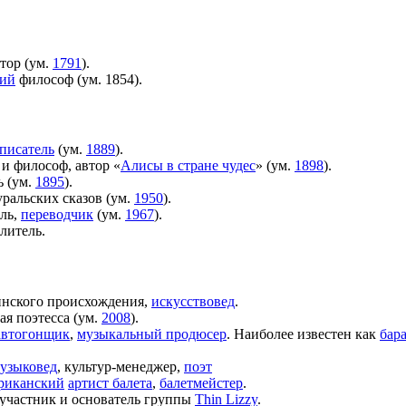
тор (ум.
1791
).
ий
философ (ум. 1854).
писатель
(ум.
1889
).
 и философ, автор «
Алисы в стране чудес
» (ум.
1898
).
ь (ум.
1895
).
 уральских сказов (ум.
1950
).
ель,
переводчик
(ум.
1967
).
литель.
нского происхождения,
искусствовед
.
ая поэтесса (ум.
2008
).
автогонщик
,
музыкальный продюсер
. Наиболее известен как
бар
узыковед
, культур-менеджер,
поэт
риканский
артист балета
,
балетмейстер
.
, участник и основатель группы
Thin Lizzy
.