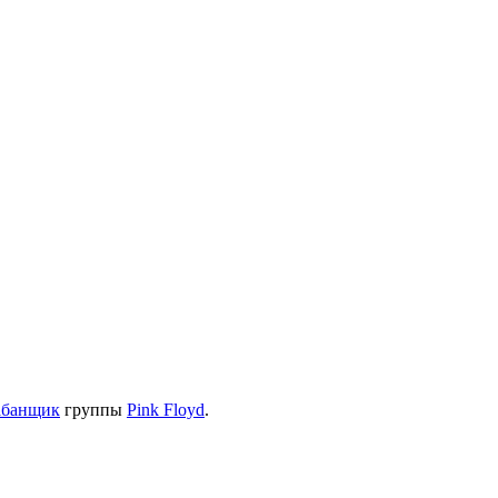
абанщик
группы
Pink Floyd
.