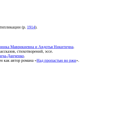
ьтипликации (р.
1914
).
оника Маврикиевна и Авдотья Никитична
.
ассказов, стихотворений, эссе.
вича-Данченко
.
н как автор романа «
Над пропастью во ржи
».