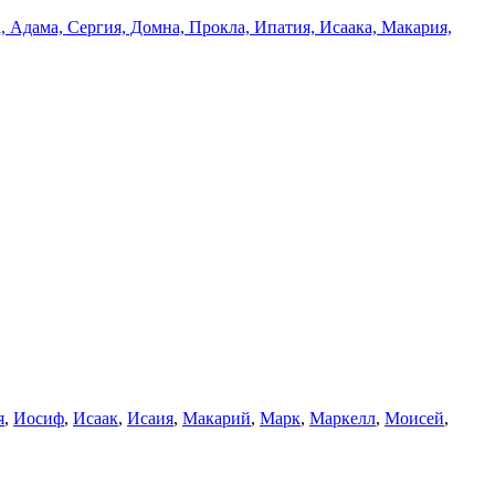
 Адама, Сергия, Домна, Прокла, Ипатия, Исаака, Макария,
я
,
Иосиф
,
Исаак
,
Исаия
,
Макарий
,
Марк
,
Маркелл
,
Моисей
,