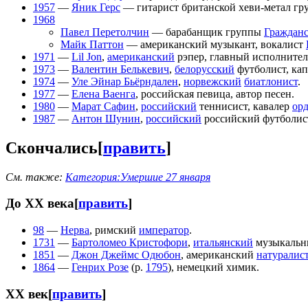
1957
—
Яник Герс
— гитарист британской хеви-метал г
1968
Павел Перетолчин
— барабанщик группы
Гражданс
Майк Паттон
— американский музыкант, вокалист
1971
—
Lil Jon
,
американский
рэпер, главный исполнител
1973
—
Валентин Белькевич
,
белорусский
футболист, ка
1974
—
Уле Эйнар Бьёрндален
,
норвежский
биатлонист
.
1977
—
Елена Ваенга
, российская певица, автор песен.
1980
—
Марат Сафин
,
российский
теннисист, кавалер
ор
1987
—
Антон Шунин
,
российский
российский футболист
Скончались
[
править
]
См. также:
Категория:Умершие 27 января
До XX века
[
править
]
98
—
Нерва
, римский
император
.
1731
—
Бартоломео Кристофори
,
итальянский
музыкальны
1851
—
Джон Джеймс Одюбон
, американский
натуралис
1864
—
Генрих Розе
(р.
1795
), немецкий химик.
XX век
[
править
]