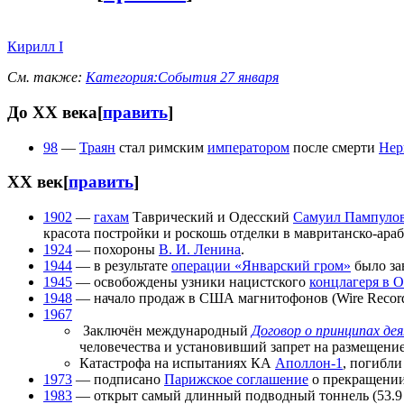
Кирилл I
См. также:
Категория:События 27 января
До XX века
[
править
]
98
—
Траян
стал римским
императором
после смерти
Нер
XX век
[
править
]
1902
—
гахам
Таврический и Одесский
Самуил Пампуло
красота постройки и роскошь отделки в мавританско-араб
1924
— похороны
В. И. Ленина
.
1944
— в результате
операции «Январский гром»
было за
1945
— освобождены узники нацистского
концлагеря в 
1948
— начало продаж в США магнитофонов (Wire Recordi
1967
Заключён международный
Договор о принципах де
человечества и установивший запрет на размещени
Катастрофа на испытаниях КА
Аполлон-1
, погибли
1973
— подписано
Парижское соглашение
о прекращении
1983
— открыт самый длинный подводный тоннель (53.9 