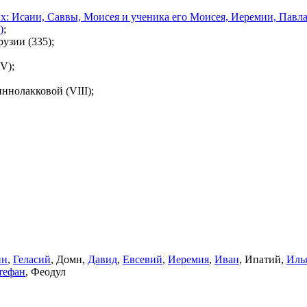
: Исаии, Саввы, Моисея и ученика его Моисея, Иеремии, Павла,
)
;
узии (335);
V);
ннолакковой (VIII);
ин
,
Геласий
, Домн,
Давид
,
Евсевий
,
Иеремия
,
Иван
, Ипатий,
Иль
тефан
, Феодул