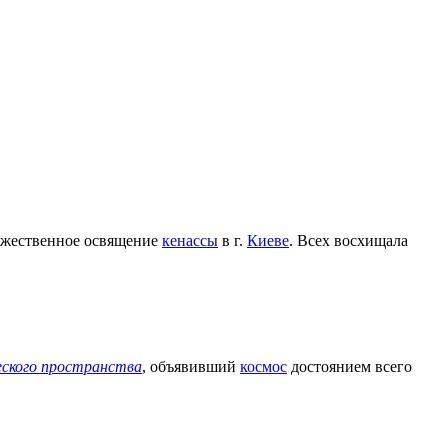
ржественное освящение
кенассы
в г.
Киеве
. Всех восхищала
еского пространства
, объявивший
космос
достоянием всего