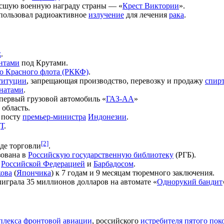
сшую военную награду страны — «
Крест Виктории
».
спользовал радиоактивное
излучение
для лечения
рака
.
ж
.
нтами
под Крутами.
го Красного флота (РККФ)
.
титуции
, запрещающая производство, перевозку и продажу
спир
натами
.
первый грузовой автомобиль «
ГАЗ-АА
»
) область.
 посту
премьер-министра
Индонезии
.
Т
.
[2]
де торговли
.
зована в
Российскую государственную библиотеку
(РГБ).
у
Российской Федерацией
и
Барбадосом
.
кова
(
Япончика
) к 7 годам и 9 месяцам тюремного заключения.
грала 35 миллионов долларов на автомате «
Однорукий бандит
плекса фронтовой авиации
, российского
истребителя пятого пок