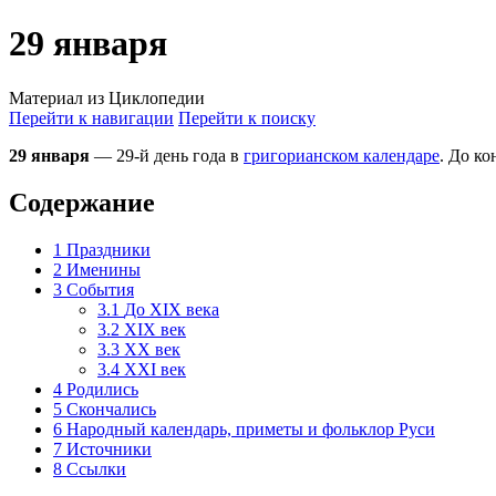
29 января
Материал из Циклопедии
Перейти к навигации
Перейти к поиску
29 января
— 29-й день года в
григорианском календаре
. До ко
Содержание
1
Праздники
2
Именины
3
События
3.1
До XIX века
3.2
XIX век
3.3
XX век
3.4
XXI век
4
Родились
5
Скончались
6
Народный календарь, приметы и фольклор Руси
7
Источники
8
Ссылки