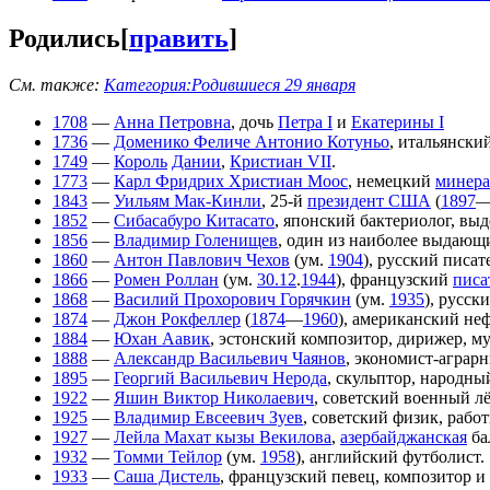
Родились
[
править
]
См. также:
Категория:Родившиеся 29 января
1708
—
Анна Петровна
, дочь
Петра I
и
Екатерины I
1736
—
Доменико Феличе Антонио Котуньо
, итальянски
1749
—
Король
Дании
,
Кристиан VII
.
1773
—
Карл Фридрих Христиан Моос
, немецкий
минера
1843
—
Уильям Мак-Кинли
, 25-й
президент США
(
1897
1852
—
Сибасабуро Китасато
, японский бактериолог, вы
1856
—
Владимир Голенищев
, один из наиболее выдающи
1860
—
Антон Павлович Чехов
(ум.
1904
), русский писат
1866
—
Ромен Роллан
(ум.
30.12
.
1944
), французский
писа
1868
—
Василий Прохорович Горячкин
(ум.
1935
), русс
1874
—
Джон Рокфеллер
(
1874
—
1960
), американский н
1884
—
Юхан Аавик
, эстонский композитор, дирижер, м
1888
—
Александр Васильевич Чаянов
, экономист-аграрн
1895
—
Георгий Васильевич Нерода
, скульптор, народн
1922
—
Яшин Виктор Николаевич
, советский военный л
1925
—
Владимир Евсеевич Зуев
, советский физик, рабо
1927
—
Лейла Махат кызы Векилова
,
азербайджанская
ба
1932
—
Томми Тейлор
(ум.
1958
), английский футболист.
1933
—
Саша Дистель
, французский певец, композитор и 