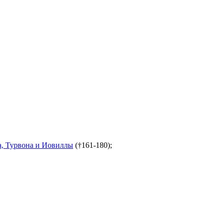
а, Турвона и Иовиллы
(†161-180);