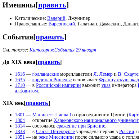
Именины
[
править
]
Католические:
Валерий
, Джунипер
Православные:
Варсонофий
, Галатиан, Дамаскин, Данакт
События
[
править
]
См. также:
Категория:События 29 января
До XIX века
[
править
]
1616
—
голландские
мореплаватели
Я. Лемер
и
В. Схауте
1635
—
кардинал Ришелье
основывает
Французскую ака
1710
— в
Российской империи
выходит
указ
императора
алфавитом
.
XIX век
[
править
]
1801
—
Манифест
Павла I
о присоединении Грузии (
Карт
1804
— открытие
Харьковского национального университ
1814
— состоялось
сражение при Бриенне
.
1833
— в
Санкт-Петербурге
учреждена первая в
России
го
1851
— на
реке Миссисипи
после сильного удара о топля