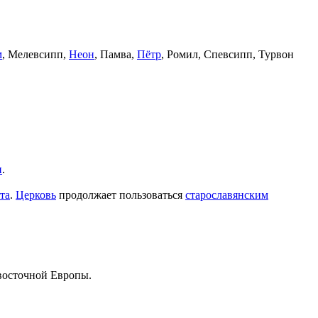
м
, Мелевсипп,
Неон
, Памва,
Пётр
, Ромил, Спевсипп, Турвон
н
.
та
.
Церковь
продолжает пользоваться
старославянским
 восточной Европы.