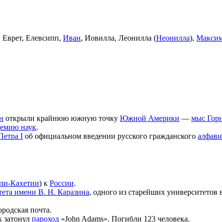
, Еврет, Елевсипп,
Иван
, Иовилла, Леонилла (
Неонилла
),
Макси
н
открыли крайнюю южную точку
Южной Америки
—
мыс Гор
демию наук
.
Петра I
об официальном введении русского гражданского
алфави
ли-Кахетии
) к
России
.
ета имени В. Н. Каразина
, одного из старейших университетов
родская почта.
к затонул
пароход
«John Adams». Погибли 123 человека.