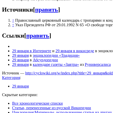
Источники
[
править
]
↑
Православный церковный календарь с тропарями и конд
↑
Указ Президента РФ от 29.01.1992 N 65 «О свободе тор
Ссылки
[
править
]
29 января в Интернете
и
29 января в викисреде
в энцикло
29 января
в
энциклопедии «Традиция»
29 января
в
Абсурдопедии
29 января
в
календаре газеты «Завтра»
из
Руниверсалиса
Источник —
http://cyclowiki.org/w/index.php?title=29_января&o
Категория
:
29 января
Скрытые категории:
Все хронологические списки
Статьи, перенесенные из русской Википедии
Циклопедия:Материалы, использующие статьи из других