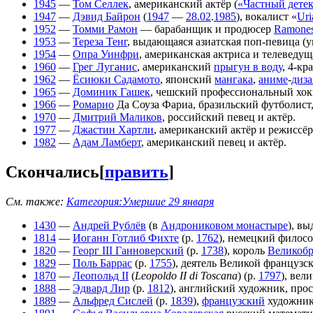
1945
—
Том Селлек
, американский актёр (
«Частный дете
1947
—
Дэвид Байрон
(
1947
—
28.02
.
1985
), вокалист «
Uri
1952
—
Томми Рамон
— барабанщик и продюсер
Ramone
1953
—
Тереза Тенг
, выдающаяся азиатская поп-певица (у
1954
—
Опра Уинфри
, американская актриса и телеведущ
1960
—
Грег Луганис
, американский
прыгун в воду
, 4-к
1962
—
Ёсиюки Садамото
, японский
мангака
,
аниме
-
диз
1965
—
Доминик Гашек
, чешский профессиональный хокк
1966
—
Ромарио
Да Соуза Фариа, бразильский футболист
1970
—
Дмитрий Маликов
, российский певец и актёр.
1977
—
Джастин Хартли
, американский актёр и режиссёр
1982
—
Адам Ламберт
, американский певец и актёр.
Скончались
[
править
]
См. также:
Категория:Умершие 29 января
1430
—
Андрей Рублёв
(в
Андрониковом монастыре
), в
1814
—
Иоганн Готлиб Фихте
(р.
1762
), немецкий филосо
1820
—
Георг III Ганноверский
(р.
1738
), король
Великоб
1829
—
Поль Баррас
(р.
1755
), деятель Великой французс
1870
—
Леопольд II
(
Leopoldo II di Toscana
) (р.
1797
), вел
1888
—
Эдвард Лир
(р.
1812
), английский художник, про
1889
—
Альфред Сислей
(р.
1839
),
французский
художник