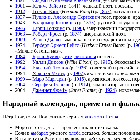
1891
—
Софья Васильевна Ковалевская
русский математи
1901
—
Юлиус Зейер
(р.
1841
), чешский поэт, прозаик.
1912
—
Герман Банг
(
Herman Bang
) (р.
1857
), датский пис
1837
—
Пушкин, Александр Сергеевич
поэт, прозаик, др
1943
—
Владимир Коковцев
(р.
1853
), русский государст
1946
—
Гарри Гопкинс
(р.
1890
), американский государ
1963
—
Роберт Фрост
(р.
1874
), американский поэт.
1969
—
Аллен Даллес
, американский государственный де
1974
—
Герберт Эрнест Бейтс
(
Herbert Ernest Bates
) (р.
19
«Милые бутоны мая».
1984
—
Бро́не Буйвида́йте
,
литовская
поэтесса.
1992
—
Уилли Диксон
(
Willie Dixon
) (р.
1915
), блюзовый 
1994
—
Евгений Леонов
(р.
1926
), советский и российски
1994 —
Ульрика Майер
(р.
1967
), австрийская горнолыжн
1999
—
Маро Маргарян
(р.
1915
), армянская поэтесса, п
2004
—
Серафим Туликов
(р.
1914
), композитор, автор п
2004 —
Дженнет Фрейм
(
Janet Frame
) (р.
1924
), новозела
Народный календарь, приметы и фольк
Пётр Полукорм. Поклонение веригам
апостола Петра
.
Мороз в этот день — предвестник летней жары.
Коли в
амбарах
ржаного
хлеба
осталось больше половины
В старину на Руси поговаривали: «
Коль есть метла до ко