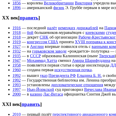
1856
— королева
Великобритании
Виктория
учредила вы
1896
— американский
физик
Э. Груббе первым в мире и
XX век
[
править
]
1916
— последний
налёт
немецких
дирижаблей
на
Пари
1918
—
бой
большевиков-муравьёвцев с
киевскими
студе
1918
— декрет
СНК
об организации
Рабоче-Крестьянско
1919
—
конгрессом США
принята
XVIII поправка к конс
1927
— в
Англии
впервые появился отель с
ванными ком
1932
— на
горьковском заводе
«рождается» полуторка — 
1935
— в
СССР
образована Калининская (ныне
Тверская
1947
—
Мохаммад Хатта
сменил
Амира Шарифуддина
на
1958
— появляется первая статья о вреде инсектицида
ДД
1960
— создана первая
искусственная почка
.
1992
— вышел
указ
Президента РФ
Ельцина Б. Н.
о свобо
1992
— Государственная библиотека им. Ленина преобра
1993
— установлены
дипломатические отношения
межд
1997
—
Нью-Йоркский
суд приговорил
Вячеслава Ивань
2000
— в
казино
Лас-Вегаса
официантка Синтия Джей выи
XXI век
[
править
]
2010
— первый полёт
перспективного авиационного ком