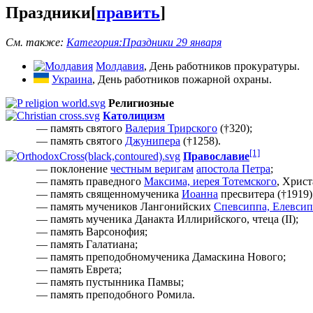
Праздники
[
править
]
См. также:
Категория:Праздники 29 января
Молдавия
, День работников прокуратуры.
Украина
, День работников пожарной охраны.
Религиозные
Католицизм
— память святого
Валерия Трирского
(†320);
— память святого
Джунипера
(†1258).
[1]
Православие
— поклонение
честным веригам
апостола Петра
;
— память праведного
Максима, иерея Тотемского
, Христ
— память священномученика
Иоанна
пресвитера (†1919)
— память мучеников Лангонийских
Спевсиппа, Елевсип
— память мученика Данакта Иллирийского, чтеца (II);
— память Варсонофия;
— память Галатиана;
— память преподобномученика Дамаскина Нового;
— память Еврета;
— память пустынника Памвы;
— память преподобного Ромила.