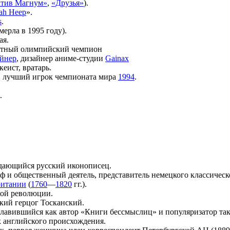
ктив Магнум»
,
«Друзья»
).
ah Heep
».
s
.
мерла в 1995 году).
ая.
ратный олимпийский чемпион
айнер
, дизайнер аниме-студии
Gainax
еист, вратарь.
, лучший игрок чемпионата мира
1994
.
.
ыдающийся русский иконописец.
ф и общественный деятель, представитель немецкого классическ
ритании
(
1760
—
1820
гг.).
кой революции.
икий герцог Тосканский.
славившийся как автор «Книги бессмыслиц» и популяризатор так
 английского происхождения.