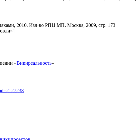
аками, 2010. Изд-во РПЦ МП, Москва, 2009, стр. 173
говли»]
педии «
Викиреальность
»
ldid=2127238
 википроектов