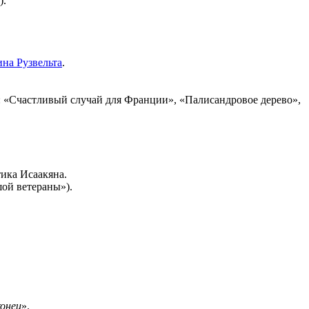
).
на Рузвельта
.
в: «Счастливый случай для Франции», «Палисандровое дерево»,
ика Исаакяна.
шой ветераны»).
конец
».