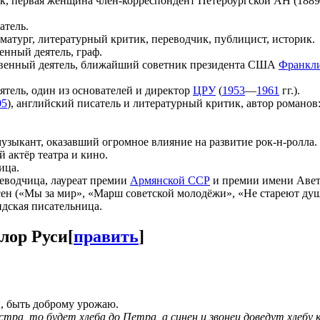
к, первая женщина член-корреспондент Петербургской АН (1889
атель.
аматург, литературный критик, переводчик, публицист, историк.
венный деятель, граф.
ственный деятель, ближайший советник президента США
Франкли
ятель, один из основателей и директор
ЦРУ
(
1953
—
1961
гг.).
05
), английский писатель и литературный критик, автор романо
музыкант, оказавший огромное влияние на развитие рок-н-ролла.
й актёр театра и кино.
ица.
ереводчица, лауреат премии
Армянской ССР
и премии имени Авет
есен («Мы за мир», «Марш советской молодёжи», «Не стареют ду
ндская писательница.
лор Руси
[
править
]
, быть доброму урожаю.
стра, то будет хлеба до Петра, а синен и звонец доведут хлебу 