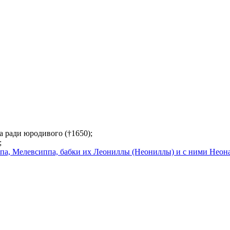
а ради юродивого (†1650);
;
па, Мелевсиппа, бабки их Леониллы (Неониллы) и с ними Неон