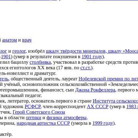
й
анатом
и
врач
лог
и
геолог
, изобрёл
шкалу твёрдости минералов, шкалу «Моос
—
1901
) (умер в результате покушения в
1901 году
).
делил бациллу
столбняка
, участвовал в разработке средств проти
хся египтологов XX века (17 янв. по
ст.ст.
).
ель-новеллист и драматург.
тель
, общественный деятель, лауреат
Нобелевской премии по лит
кий учёный, основоположник сельскохозяйственной «Земледельче
ефтепромышленник, финансист, сын
Джона Рокфеллера
, первого 
узыкальный педагог.
ик, литератор, основатель первого в стране
Института сельскохо
ый художник
РСФСР
, член-корреспондент
АХ СССР
(умер в
1983 
ётчик,
Герой Советского Союза
ты в области
оптики
и
физики атмосферы
.
лерина,
народная артистка СССР
(умерла в
1999 году
).
актёр.