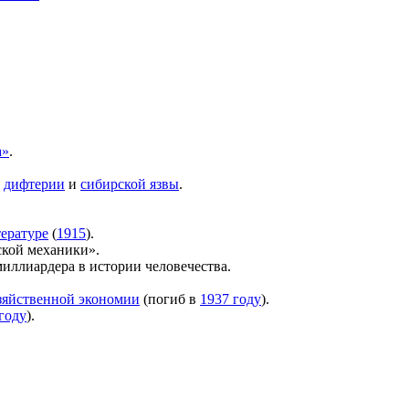
а»
.
в
дифтерии
и
сибирской язвы
.
ературе
(
1915
).
ской механики».
миллиардера в истории человечества.
зяйственной экономии
(погиб в
1937 году
).
году
).