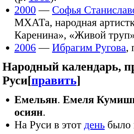
2000
—
Софья Станислав
МХАТа, народная артистк
Каренина», «Живой труп»
2006
—
Ибрагим Ругова
,
Народный календарь, п
Руси
[
править
]
Емельян
.
Емеля Кумиш
осиян
.
На Руси в этот
день
было 