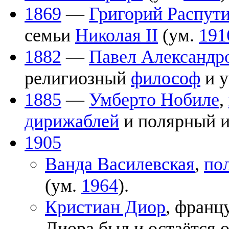
1869
—
Григорий Распут
семьи
Николая II
(ум.
191
1882
—
Павел Александр
религиозный
философ
и у
1885
—
Умберто Нобиле
,
дирижаблей
и полярный и
1905
Ванда Василевская
,
по
(ум.
1964
).
Кристиан Диор
, франц
Диора был и остаётся 