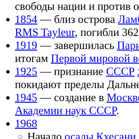
свободы нации и против о
1854
— близ острова
Лам
RMS Tayleur
, погибли 362
1919
— завершилась
Пари
итогам
Первой мировой 
1925
— признание
СССР
покидают пределы Дальне
1945
— создание в
Москв
Академии наук СССР
.
1968
Начало
осады Кхесани