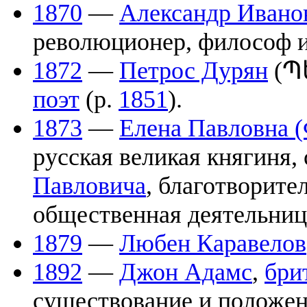
1870
—
Александр Ивано
революционер, философ и
1872
—
Петрос Дурян
(Պ
поэт
(р.
1851
).
1873
—
Елена Павловна 
русская великая княгиня,
Павловича
, благотворите
общественная деятельниц
1879
—
Любен Каравелов
1892
—
Джон Адамс
,
бри
существование и положе