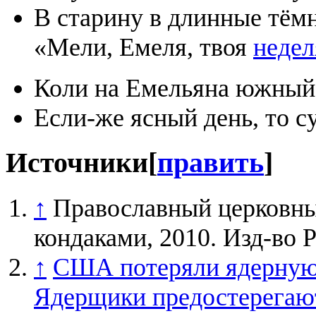
В старину в длинные тём
«Мели, Емеля, твоя
недел
Коли на Емельяна южны
Если-же ясный день, то с
Источники
[
править
]
↑
Православный церковны
кондаками, 2010. Изд-во 
↑
США потеряли ядерную 
Ядерщики предостерегают