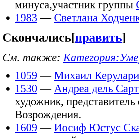
минуса,участник группы
1983
—
Светлана Ходчен
Скончались
[
править
]
См. также:
Категория:Уме
1059
—
Михаил Керулар
1530
—
Андреа дель Сарт
художник, представитель
Возрождения.
1609
—
Иосиф Юстус Ск