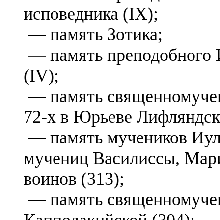
исповедника (IX);
— память Зотика;
— память преподобного 
(IV);
— память священномуче
72-х в Юрьеве Лифляндск
— память мучеников Иули
мучениц Василиссы, Мари
воинов (313);
— память священномуче
Капподакийской (304);