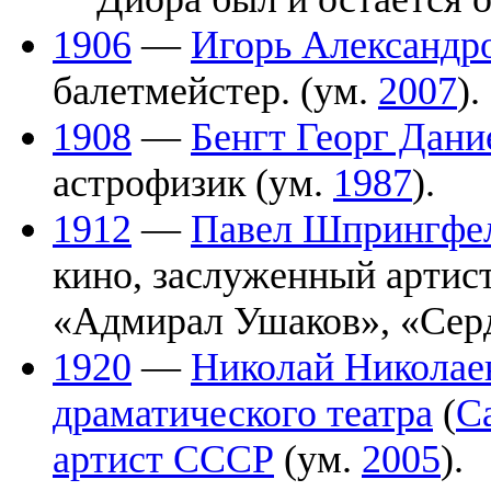
1906
—
Игорь Александр
балетмейстер. (ум.
2007
).
1908
—
Бенгт Георг Дани
астрофизик (ум.
1987
).
1912
—
Павел Шпрингфе
кино, заслуженный артис
«Адмирал Ушаков», «Серд
1920
—
Николай Николае
драматического театра
(
С
артист СССР
(ум.
2005
).