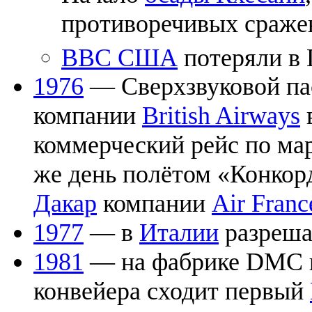
противоречивых сраж
ВВС США
потеряли в 
1976
— Сверхзвуковой па
компании
British Airways
коммерческий рейс по м
же день полётом «Конкор
Дакар
компании
Air Franc
1977
— в
Италии
разреш
1981
— на фабрике DMC 
конвейера сходит первый