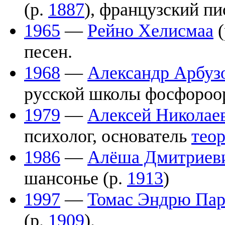
(р.
1887
), французский пи
1965
—
Рейно Хелисмаа
(
песен.
1968
—
Александр Арбуз
русской школы фосфороо
1979
—
Алексей Николае
психолог, основатель
тео
1986
—
Алёша Дмитриев
шансонье (р.
1913
)
1997
—
Томас Эндрю Пар
(р.
1909
).