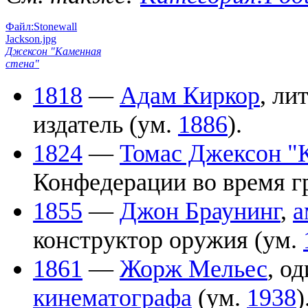
Файл:Stonewall
Jackson.jpg
Джексон "Каменная
стена"
1818
—
Адам Киркор
, ли
издатель (ум.
1886
).
1824
—
Томас Джексон "
Конфедерации во время 
1855
—
Джон Браунинг
,
а
конструктор оружия (ум.
1861
—
Жорж Мельес
, о
кинематографа
(ум.
1938
)