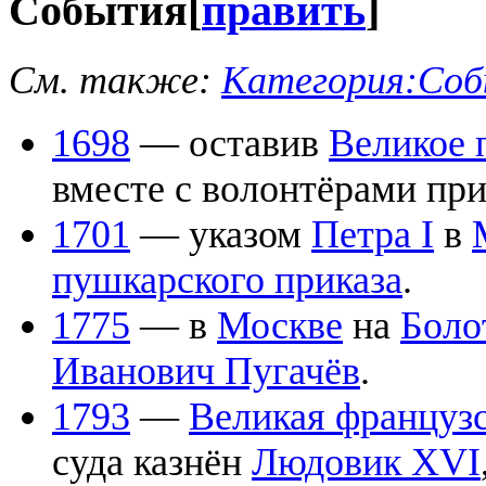
События
[
править
]
См. также:
Категория:Соб
1698
— оставив
Великое 
вместе с волонтёрами пр
1701
— указом
Петра I
в
пушкарского приказа
.
1775
— в
Москве
на
Боло
Иванович Пугачёв
.
1793
—
Великая француз
суда казнён
Людовик XVI