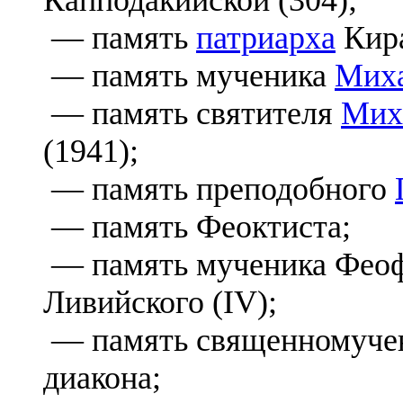
— память
патриарха
Кира
— память мученика
Мих
— память святителя
Мих
(1941);
— память преподобного
— память Феоктиста;
— память мученика Феоф
Ливийского (IV);
— память священномучен
диакона;