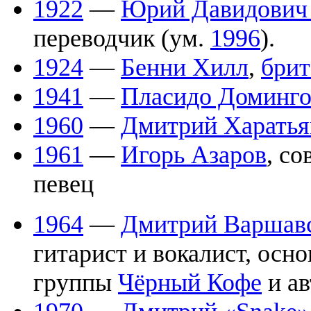
1922
—
Юрий Давидович
переводчик (ум.
1996
).
1924
—
Бенни Хилл
,
брит
1941
—
Пласидо Доминг
1960
—
Дмитрий Харатья
1961
—
Игорь Азаров
, с
певец
1964
—
Дмитрий Варшав
гитарист и вокалист, осн
группы
Чёрный Кофе
и ав