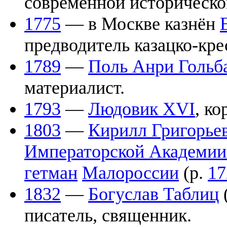
современной историческо
1775
— в Москве казнён
предводитель казацко-кре
1789
—
Поль Анри Гольб
материалист.
1793
—
Людовик XVI
, к
1803
—
Кирилл Григорье
Императорской Академии
гетман
Малороссии
(р.
17
1832
—
Богуслав Таблиц
писатель, священник.