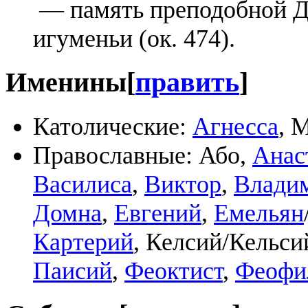
— память преподобной Д
игуменьи (ок. 474).
Именины
[
править
]
Католические:
Агнесса
, 
Православные: Або,
Анас
Василиса
,
Виктор
,
Влади
Домна
,
Евгений
,
Емельян
Картерий
, Келсий/Кельси
Паисий
,
Феоктист
,
Феофи