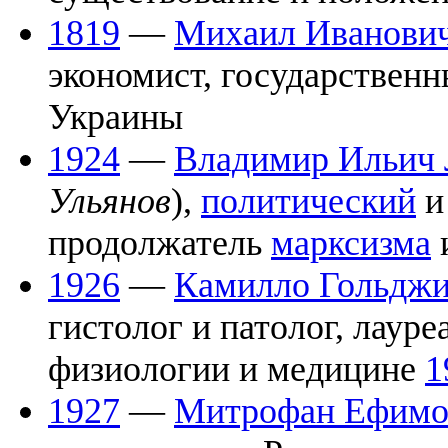
1819
—
Михаил Иванович
экономист, государствен
Украины
1924
—
Владимир Ильич
Ульянов
),
политический
продолжатель
марксизма
1926
—
Камилло Гольдж
гистолог и патолог, лаур
физиологии и медицине
1
1927
—
Митрофан Ефимо