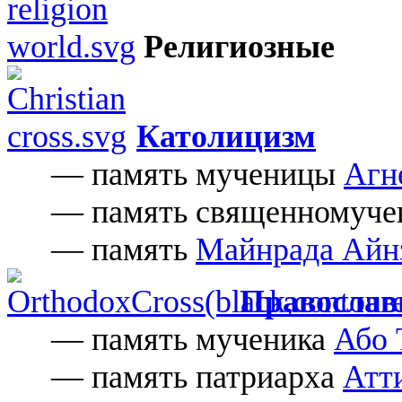
Религиозные
Католицизм
— память мученицы
Агн
— память священномуче
— память
Майнрада Айн
Православ
— память мученика
Або 
— память патриарха
Атт