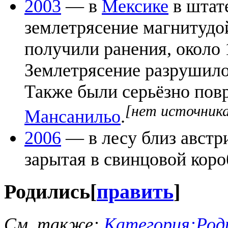
2003
— в
Мексике
в штат
землетрясение магнитудой
получили ранения, около 1
Землетрясение разрушило
Также были серьёзно пов
[нет источник
Мансанильо
.
2006
— в лесу близ австр
зарытая в свинцовой кор
Родились
[
править
]
См. также:
Категория:Род