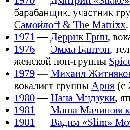
1970
—
Дмитрий «Snake»
барабанщик, участник гр
Самойлоff & The Matrixx
.
1971
—
Деррик Грин
, во
1976
—
Эмма Бантон
, те
женской поп-группы
Spic
1979
—
Михаил Житняко
вокалист группы
Ария
(с 
1980
—
Нана Мидзуки
, я
1981
—
Маша Малиновск
1981
—
Вадим «Slim» Мо