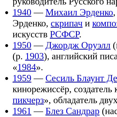
руководитель Русского на
1940
—
Михаил Эрденко
Эрденко,
скрипач
и
компо
искусств
РСФСР
.
1950
—
Джордж Оруэлл
(
(р.
1903
), английский пис
«
1984
».
1959
—
Сесиль Блаунт Д
кинорежиссёр, создатель
пикчерз
», обладатель двух
1961
—
Блез Сандрар
(на