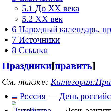
5.1
До XX века
5.2
XX век
6
Народный календарь, п
7
Источники
8
Ссылки
Праздники
[
править
]
См. также:
Категория:Праз
Россия
—
День российс
Литва
— День защитн