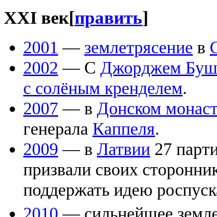
XXI век
[
править
]
2001
—
землетрясение
в
2002
— C
Джорджем Буш
с солёным кренделем
.
2007
— в
Донском монас
генерала
Каппеля
.
2009
— в
Латвии
27 парт
призвали своих сторонни
поддержать идею роспус
2010
— сильнейшее земле