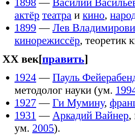
1898
—
Василий Василье
актёр
театра
и
кино
,
наро
1899
—
Лев Владимирови
кинорежиссёр
, теоретик 
XX век
[
править
]
1924
—
Пауль Фейерабен
методолог науки (ум.
199
1927
—
Ги Мумину
,
фран
1931
—
Аркадий Вайнер
,
ум.
2005
).