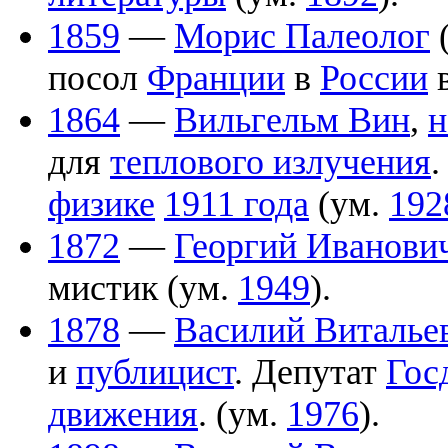
1859
—
Морис Палеолог
посол
Франции
в
России
в
1864
—
Вильгельм Вин
,
н
для
теплового излучения
.
физике
1911 года
(ум.
192
1872
—
Георгий Иванови
мистик (ум.
1949
).
1878
—
Василий Виталье
и
публицист
. Депутат
Гос
движения
. (ум.
1976
).