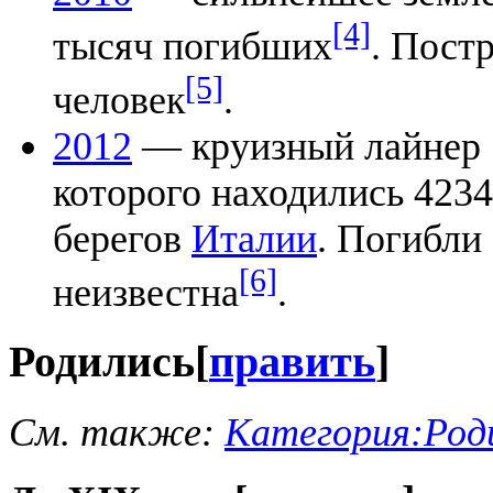
[4]
тысяч погибших
. Пост
[5]
человек
.
2012
— круизный лайнер 
которого находились 4234
берегов
Италии
. Погибли 
[6]
неизвестна
.
Родились
[
править
]
См. также:
Категория:Род