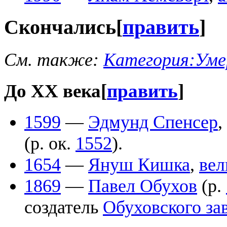
Скончались
[
править
]
См. также:
Категория:Уме
До XX века
[
править
]
1599
—
Эдмунд Спенсер
,
(р. ок.
1552
).
1654
—
Януш Кишка
,
вел
1869
—
Павел Обухов
(р.
создатель
Обуховского за