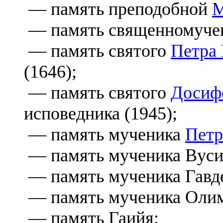
— память преподобной
М
— память священномуче
— память святого
Петра
(1646);
— память святого
Досиф
исповедника (1945);
— память мученика
Петр
— память мученика Вуси
— память мученика Гавд
— память мученика Олим
— память Гаийя;