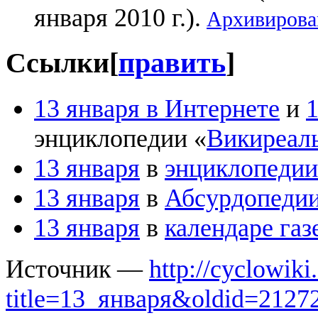
января 2010 г.).
Архивирова
Ссылки
[
править
]
13 января в Интернете
и
1
энциклопедии «
Викиреал
13 января
в
энциклопедии
13 января
в
Абсурдопеди
13 января
в
календаре газ
Источник —
http://cyclowiki
title=13_января&oldid=2127