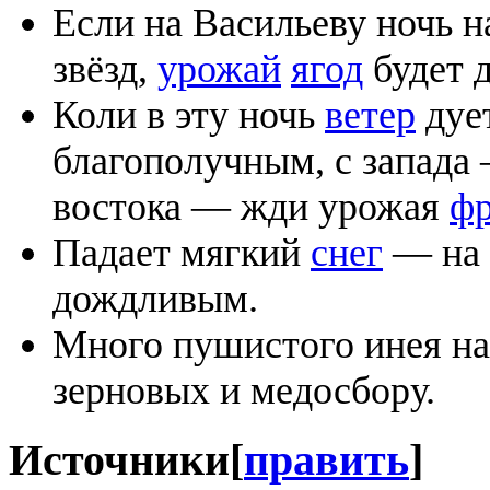
Если на Васильеву ночь 
звёзд,
урожай
ягод
будет 
Коли в эту ночь
ветер
дует
благополучным, с запада
востока — жди урожая
фр
Падает мягкий
снег
— на у
дождливым.
Много пушистого инея н
зерновых и медосбору.
Источники
[
править
]