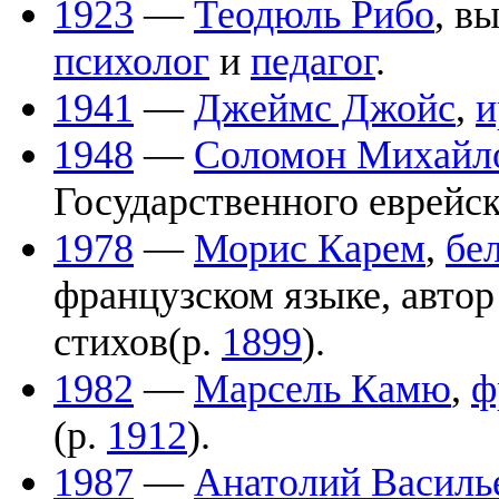
1923
—
Теодюль Рибо
, в
психолог
и
педагог
.
1941
—
Джеймс Джойс
,
и
1948
—
Соломон Михайл
Государственного еврейск
1978
—
Морис Карем
,
бе
французском языке, автор
стихов(р.
1899
).
1982
—
Марсель Камю
,
ф
(р.
1912
).
1987
—
Анатолий Василь