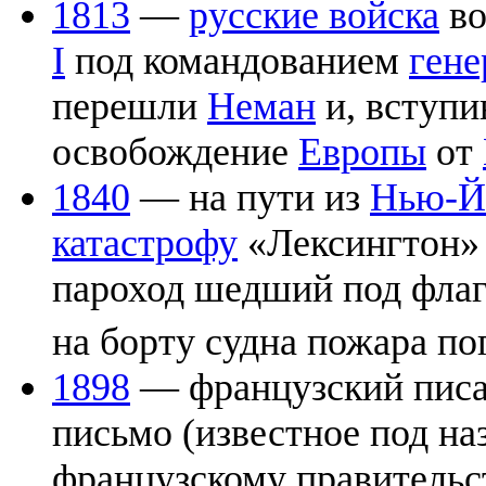
1813
—
русские войска
во
I
под командованием
ген
перешли
Неман
и, вступи
освобождение
Европы
от
1840
— на пути из
Нью-Й
катастрофу
«Лексингтон» 
пароход шедший под флаг
на борту судна пожара по
1898
— французский пис
письмо (известное под н
французскому правительс