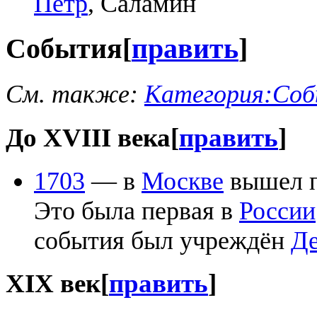
Пётр
, Саламин
События
[
править
]
См. также:
Категория:Соб
До XVIII века
[
править
]
1703
— в
Москве
вышел п
Это была первая в
России
события был учреждён
Де
XIX век
[
править
]