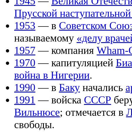
1945
—
Великая Отечеств
Прусской наступательной
1953
— в
Советском Сою
называемому
«делу враче
1957
— компания
Wham-
1970
— капитуляцией
Би
война в Нигерии
.
1990
— в
Баку
начались
а
1991
— войска
СССР
бер
Вильнюсе
; отмечается в
Л
свободы.