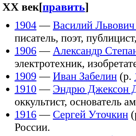
XX век
[
править
]
1904
—
Василий Львович
писатель, поэт, публицист
1906
—
Александр Степа
электротехник, изобретат
1909
—
Иван Забелин
(р.
1910
—
Эндрю Джексон 
оккультист, основатель а
1916
—
Сергей Уточкин
(
России.