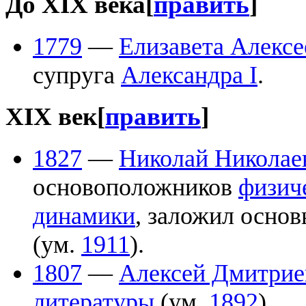
До XIX века
[
править
]
1779
—
Елизавета Алексе
супруга
Александра I
.
XIX век
[
править
]
1827
—
Николай Николае
основоположников
физич
динамики
, заложил осно
(ум.
1911
).
1807
—
Алексей Дмитрие
литературы
(ум.
1892
).