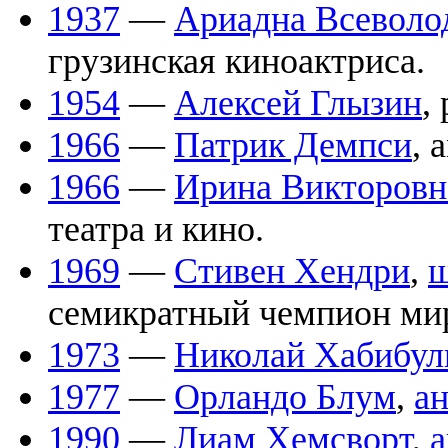
1937
—
Ариадна Всеволо
грузинская киноактриса.
1954
—
Алексей Глызин
,
1966
—
Патрик Демпси
, 
1966
—
Ирина Викторовн
театра и кино.
1969
—
Стивен Хендри
,
ш
семикратный чемпион ми
1973
—
Николай Хабибул
1977
—
Орландо Блум
,
а
1990
—
Лиам Хемсворт
,
а