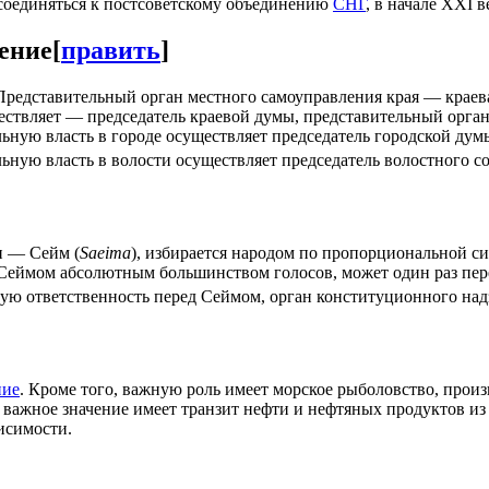
исоединяться к постсоветскому объединению
СНГ
, в начале XXI 
ение
[
править
]
. Представительный орган местного самоуправления края — крае
ствляет — председатель краевой думы, представительный орган
ьную власть в городе осуществляет председатель городской дум
ьную власть в волости осуществляет председатель волостного с
н — Сейм (
Saeima
), избирается народом по пропорциональной си
я Сеймом абсолютным большинством голосов, может один раз пе
ескую ответственность перед Сеймом, орган конституционного 
ние
. Кроме того, важную роль имеет морское рыболовство, про
важное значение имеет транзит нефти и нефтяных продуктов и
исимости.