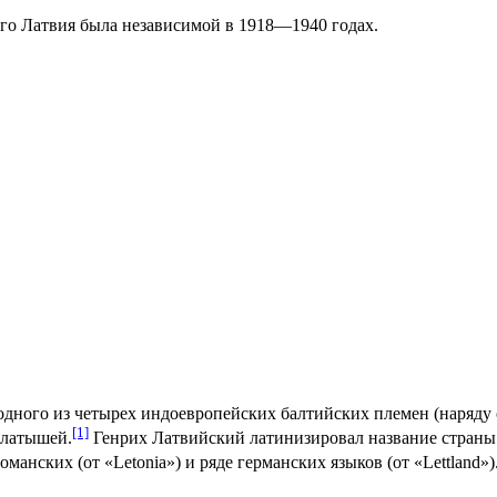
ого Латвия была независимой в 1918—1940 годах.
одного из четырех индоевропейских балтийских племен (наряду 
[1]
 латышей.
Генрих Латвийский латинизировал название страны ка
манских (от «Letonia») и ряде германских языков (от «Lettland»)