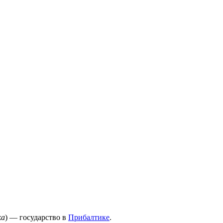
ka
) — государство в
Прибалтике
.