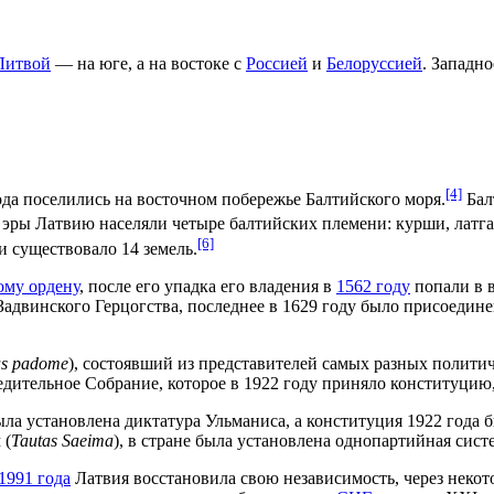
Литвой
— на юге, а на востоке с
Россией
и
Белоруссией
. Западн
[4]
рода поселились на восточном побережье Балтийского моря.
Бал
эры Латвию населяли четыре балтийских племени: курши, латгал
[6]
и существовало 14 земель.
ому ордену
, после его упадка его владения в
1562 году
попали в 
Задвинского Герцогства, последнее в 1629 году было присоедине
as padome
), состоявший из представителей самых разных полити
дительное Собрание, которое в 1922 году приняло конституцию,
ла установлена диктатура Ульманиса, а конституция 1922 года б
 (
Tautas Saeima
), в стране была установлена однопартийная сис
1991 года
Латвия восстановила свою независимость, через некот