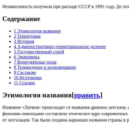
Независимость получила при распаде СССР в 1991 году. До эт
Содержание
1
Этимология названия
2
Территория
3
История
4
Административно-территориальное деление
5
Государственный строй
6
Экономика
7
Вооружённые силы
8
Телевидение и радиовещание
9
См.также
10
Источники
11
Ссылки
Этимология названия
[
править
]
Название «Латвия» происходит от названия древних латгалов, 
финнами-ливонцами составляли этническое ядро современных
от латгальцев. Так были созданы вариации названия страны в ро