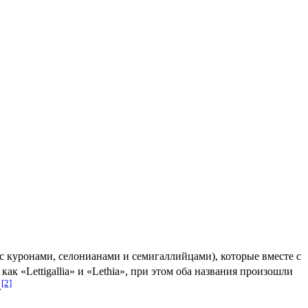
с куронами, селонианами и семигаллийцами), которые вместе с
к «Lettigallia» и «Lethia», при этом оба названия произошли
[2]
.