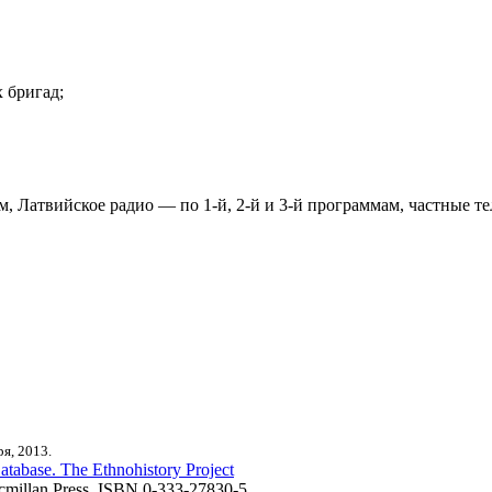
х бригад;
м, Латвийское радио — по 1-й, 2-й и 3-й программам, частные т
я, 2013.
tabase. The Ethnohistory Project
cmillan Press, ISBN 0-333-27830-5