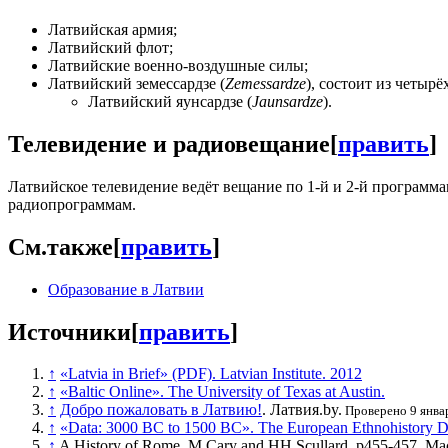
Латвийская армия;
Латвийский флот;
Латвийские военно-воздушные силы;
Латвийский земессардзе (
Zemessardze
), состоит из четырё
Латвийский яунсардзе (
Jaunsardze
).
Телевидение и радиовещание
[
править
]
Латвийское телевидение ведёт вещание по 1-й и 2-й программа
радиопрограммам.
См.также
[
править
]
Образование в Латвии
Источники
[
править
]
↑
«Latvia in Brief» (PDF). Latvian Institute. 2012
↑
«Baltic Online». The University of Texas at Austin.
↑
Добро пожаловать в Латвию!
. Латвия.by.
Проверено 9 январ
↑
«Data: 3000 BC to 1500 BC». The European Ethnohistory Da
↑
A History of Rome, M Cary and HH Scullard, p455-457, Ma