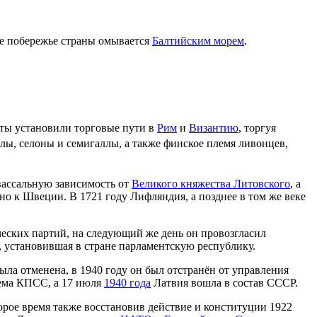
ое побережье страны омывается
Балтийским морем
.
ты установили торговые пути в
Рим
и
Византию
, торгуя
ы, селоны и семигаллы, а также финское племя ливонцев,
вассальную зависимость от
Великого княжества Литовского
, а
но к Швеции. В 1721 году Лифляндия, а позднее в том же веке
ческих партий, на следующий же день он провозгласил
 установившая в стране парламентскую республику.
ыла отменена, в 1940 году он был отстранён от управления
тема КПСС, а 17 июля
1940 года
Латвия вошла в состав СССР.
орое время также восстановив действие и конституции 1922