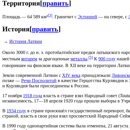
Территория
[
править
]
[3]
Площадь — 64 589 км²
. Граничит с
Эстонией
— на севере, с
История
[
править
]
→
История Латвии
Около 3000 г. до н. э. протобалтийские предки латышского на
[5]
местным
янтарем
за драгоценные
металлы
.
К
900 году
нашей 
говорившее на финском языке. В XII веке на территории Латви
Земли современной Латвии с
XIV века
принадлежали
Ливонск
позже —
Речи Посполитой
в качестве Герцогства Курляндия и 
и Курляндия были присоединены к России.
17 ноября
1918 года
власть в стране взял Народный совет (
Taut
независимость, 17—18 апреля 1920 года прошли выборы в Учре
В
1934 году
в стране произошёл государственный переворот, бы
страной, власть в свои руки взял просоветский Народный Сейм
В 1990 году однопартийная система была отменена, 21 августа