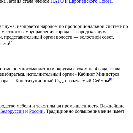
века Латвия стала членом
НАТО
и
Европейского Союза
.
вая дума, избирается народом по пропорциональной системе по
 местного самоуправления города — городская дума,
ы, представительный орган волости — волостной совет,
[7]
овета
.
стеме по многомандатным округам сроком на 4 года, глава
реизбираться, исполнительный орган - Кабинет Министров
[8]
надзора — Конституционный Суд, назначаемый Сеймом
.
изводство мебели и текстильная промышленность. Важнейшие
з
Белоруссии
и
России
. Традиционно большое значение имеет