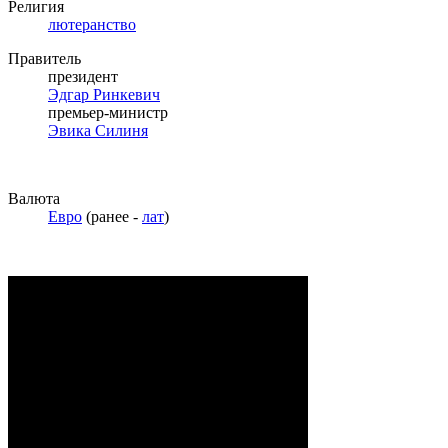
Религия
лютеранство
Правитель
президент
Эдгар Ринкевич
премьер-министр
Эвика Силиня
Валюта
Евро
(ранее -
лат
)