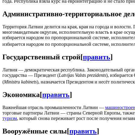
года. Республика взяла курс на евроинтеграцию и не стало пр
Административно-территориальное дел
Территория Латвии делится на края, края на города и волости
многомандатным округам, исполнительную власть в крае осуще
избирается народом по пропорциональной системе, исполнител
избирается народом по пропорциональной системе, исполнител
Государственный строй
[
править
]
Латвия — демократическая республика. Законодательный орга
государства — Президент (
Latvijas Valsts prezidents
), избираетс
(
Ministru kabinets
), назначается Президентом и несёт политич
Экономика
[
править
]
Важнейшая отрасль промышленности Латвии —
машинострое
торговые партнеры Латвии — страны Северной Европы, также 
туризм
, который снова переживает рост после получения незав
Вооружённые силы
[
править
]