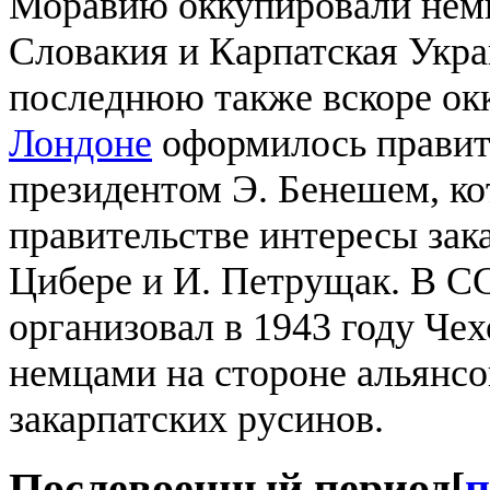
Моравию оккупировали немц
Словакия и Карпатская Укра
последнюю также вскоре окк
Лондоне
оформилось правите
президентом Э. Бенешем, ко
правительстве интересы зак
Цибере и И. Петрущак. В С
организовал в 1943 году Че
немцами на стороне альянсо
закарпатских русинов.
Послевоенный период
[
п