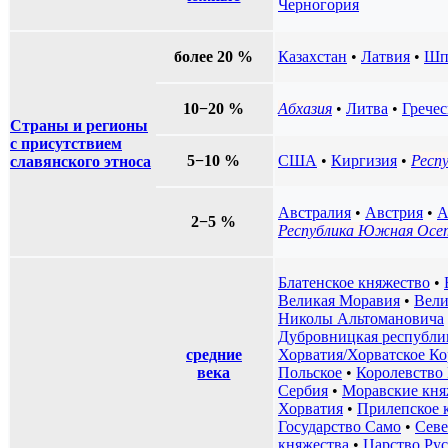
Черногория
более 20 %
Казахстан
•
Латвия
•
Шп
10−20 %
Абхазия
•
Литва
•
Грече
Страны и регионы
с присутствием
5−10 %
США
•
Киргизия
•
Респ
славянского этноса
Австралия
•
Австрия
•
А
2−5 %
Республика Южная Осе
Блатенское княжество
•
Великая Моравия
•
Вели
Николы Альтомановича
Дубровницкая республи
средние
Хорватия/Хорватское Ко
века
Польское
•
Королевство
Сербия
•
Моравские кня
Хорватия
•
Прилепское 
Государство Само
•
Севе
княжества
•
Царство Рус