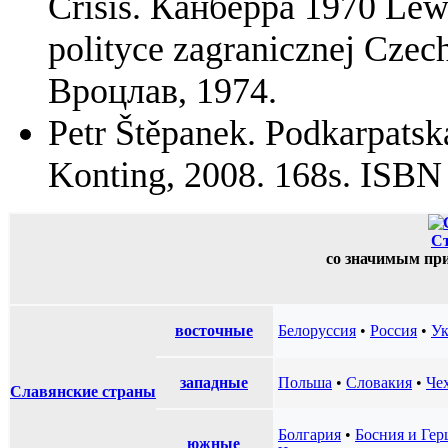
Crisis. Канберра 1970 Le
polityce zagranicznej Cze
Вроцлав, 1974.
Petr Štěpanek. Podkarpats
Konting, 2008. 168s. ISBN
С
со значимым пр
восточные
Белоруссия
•
Россия
•
Ук
западные
Польша
•
Словакия
•
Че
Славянские страны
Болгария
•
Босния и Гер
южные