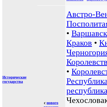
Австро-Ве
Посполита
•
Варшавск
Краков
•
К
Черногори
Королевст
•
Королевс
Исторические
Республик
государства
республик
Чехослова
с
нового