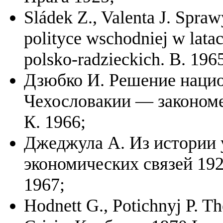
Sládek Z., Valenta J. Spra
polityce wschodniej w lat
polsko-radzieckich. B. 196
Дзюбко И. Решение нацио
Чехословакии — закономе
К. 1966;
Джеджула А. Из истории 
экономических связей 1920
1967;
Hodnett G., Potichnyj P. T