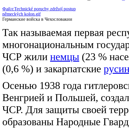
Файл:Technické poruchy zdržují postup
německých kolon.gif
Германские войска в Чехословакии
Так называемая первая рес
многонациональным государс
ЧСР жили
немцы
(23 % насе
(0,6 %) и закарпатские
руси
Осенью 1938 года гитлеровс
Венгрией и Польшей, созда
ЧСР. Для защиты своей тер
образованы Народные Гвар