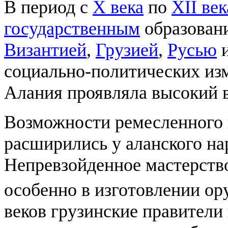
В период с
Х века
по
ХII век
государственным
образовани
Византией
,
Грузией
,
Русью
социально-политических из
Алания проявляла высокий 
Возможности ремесленного 
расширились у аланского на
Непревзойденное мастерств
особенно в изготовлении о
веков грузинские правители