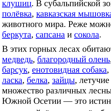
клушиц
. В субальпийской з
полёвка
,
кавказская мышовк
животного мира. Реже мож
беркута
,
сапсана
и
сокола
.
В этих горных лесах обитаю
медведь
,
благородный олень
барсук
,
енотовидная собака
ласка
,
белка
,
зайцы
, летучие
множество различных лесны
Южной Осетии — это истин