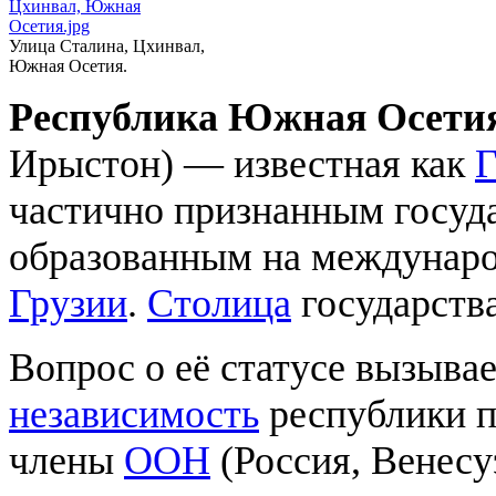
Цхинвал, Южная
Осетия.jpg
Улица Сталина, Цхинвал,
Южная Осетия.
Республика Южная Осети
Ирыстон) — известная как
Г
частично признанным госуда
образованным на междунаро
Грузии
.
Столица
государства
Вопрос о её статусе вызывае
независимость
республики п
члены
ООН
(Россия, Венесуэ