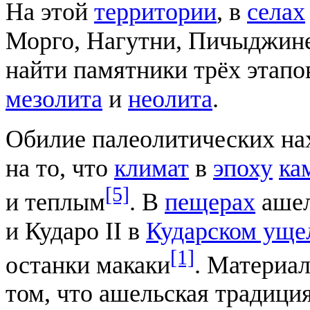
На этой
территории
, в
селах
Морго, Нагутни, Пичыджине
найти памятники трёх этап
мезолита
и
неолита
.
Обилие палеолитических на
на то, что
климат
в
эпоху
ка
[5]
и теплым
. В
пещерах
ашел
и Кударо II в
Кударском уще
[1]
останки макаки
. Материал
том, что ашельская традиция