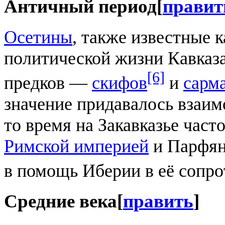
Античный период
[
правит
Осетины
, также известные 
политической жизни Кавказ
[6]
предков —
скифов
и
сарм
значение придавалось вза
то время на Закавказье час
Римской империей
и Парфян
в помощь Иберии в её сопр
Средние века
[
править
]