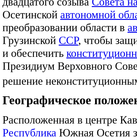
двадцатого созыва
Совета н
Осетинской
автономной обл
преобразовании области в
а
Грузинской
ССР
, чтобы защ
и обеспечить
конституцион
Президиум Верховного Сове
решение неконституционным
Географическое положе
Расположенная в центре Кав
Республика
Южная Осетия з