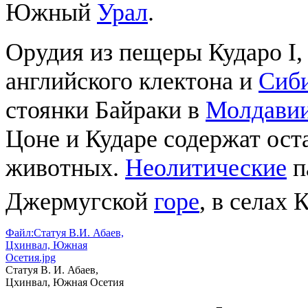
Южный
Урал
.
Орудия из пещеры Кударо I
английского клектона и
Сиб
стоянки Байраки в
Молдави
Цоне и Кударе содержат ос
животных.
Неолитические
п
Джермугской
горе
, в селах 
Файл:Статуя В.И. Абаев,
Цхинвал, Южная
Осетия.jpg
Статуя В. И. Абаев,
Цхинвал, Южная Осетия