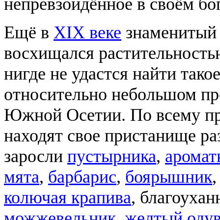
непревзойдённое в своём бо
Ещё в
XIX веке
знаменитый 
восхищался растительностью
нигде не удастся найти тако
относительно небольшом прос
Южной Осетии. По всему пр
находят свое пристанище р
заросли
пустырника
,
арома
мята
,
барбарис
,
боярышник
колючая крапива
, благоуха
можжевельник
,
желтый оду