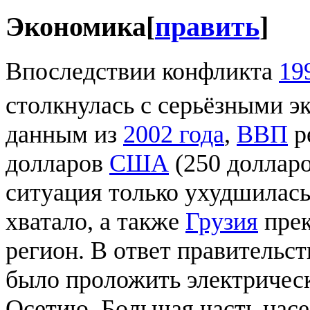
Экономика
[
править
]
Впоследствии конфликта
19
столкнулась с серьёзными 
данным из
2002 года
,
ВВП
р
долларов
США
(250 долларо
ситуация только ухудшилась
хватало, а также
Грузия
прек
регион. В ответ правитель
было проложить электричес
Осетию. Большая часть нас