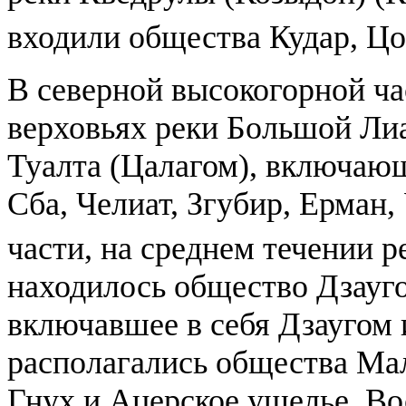
входили общества Кудар, Цо
В северной высокогорной ча
верховьях реки Большой Лиа
Туалта (Цалагом), включающ
Сба, Челиат, Згубир, Ерман,
части, на среднем течении 
находилось общество Дзауг
включавшее в себя Дзаугом 
располагались общества Ма
Гнух и Ацерское ущелье. Во