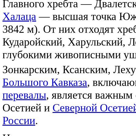
Главного хребта — Двалетск
Халаца
— высшая точка Южн
3842 м). От них отходят хр
Кударойский, Харульский, Л
глубокими живописными ущ
Зонкарским, Ксанским, Леху
Большого Кавказа
, включа
перевалы
, является важны
Осетией и
Северной Осетие
России
.