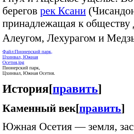
берегов
рек Ксани
(Чисандон
принадлежащая к обществу 
Алеугом, Лехурагом и Медз
Файл:Пионерский парк,
Цхинвал, Южная
Осетия.jpg
Пионерский парк,
Цхинвал, Южная Осетия.
История
[
править
]
Каменный век
[
править
]
Южная Осетия — земля, зас