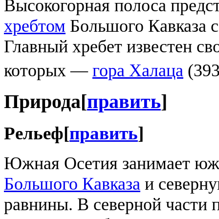
Высокогорная полоса предс
хребтом
Большого Кавказа 
Главный хребет известен св
которых —
гора Халаца
(393
Природа
[
править
]
Рельеф
[
править
]
Южная Осетия занимает юж
Большого Кавказа
и северну
равнины. В северной части