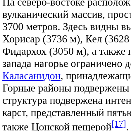
На северо-востоке располо
вулканический массив, прос
3700 метров. Здесь видны в
Хорисар (3736 м), Кел (3628
Фидархох (3050 м), а также
запада нагорье ограничено
Каласанидон
, принадлежащи
Горные районы подвержены о
структура подвержена интен
карст, представленный пят
[17]
также Цонской пещерой
.