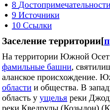
8
Достопримечательност
9
Источники
10
Ссылки
Заселение территории
[
п
На территории Южной Осет
фамильные башни
, святил
аланское происхождение. Ю
области
и общества. В запад
область у
ущелья
реки Джодж
реки Кведрулы (Козыдон) (Ко