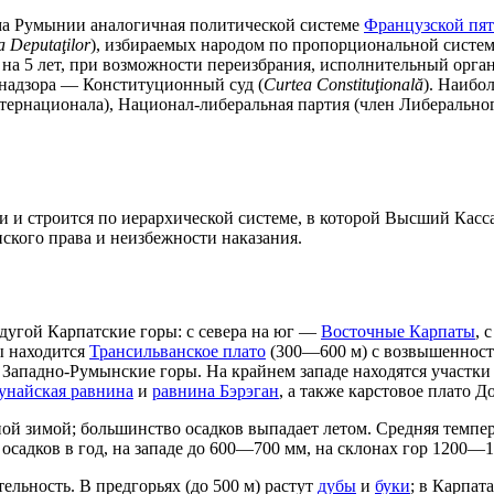
ма Румынии аналогичная политической системе
Французской пят
 Deputaţilor
), избираемых народом по пропорциональной системе
 на 5 лет, при возможности переизбрания, исполнительный орга
 надзора — Конституционный суд (
Curtea Constituţională
). Наибо
ернационала), Национал-либеральная партия (член Либеральног
сти и строится по иерархической системе, в которой Высший Ка
ского права и неизбежности наказания.
дугой Карпатские горы: с севера на юг —
Восточные Карпаты
, 
ы находится
Трансильванское плато
(300—600 м) с возвышенност
 Западно-Румынские горы. На крайнем западе находятся участ
найская равнина
и
равнина Бэрэган
, а также карстовое плато Д
й зимой; большинство осадков выпадает летом. Средняя темпера
осадков в год, на западе до 600—700 мм, на склонах гор 1200
льность. В предгорьях (до 500 м) растут
дубы
и
буки
; в Карпат