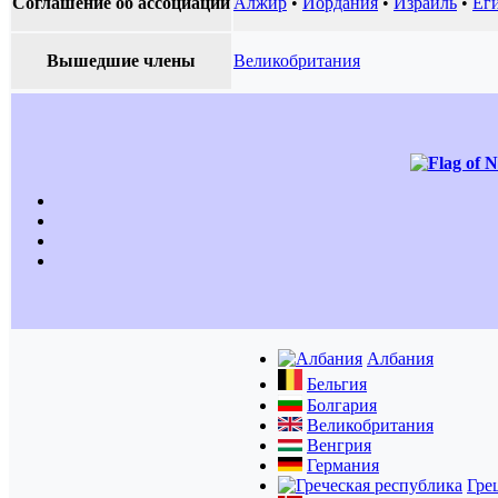
Соглашение об ассоциации
Алжир
•
Иордания
•
Израиль
•
Ег
Вышедшие члены
Великобритания
Албания
Бельгия
Болгария
Великобритания
Венгрия
Германия
Гре