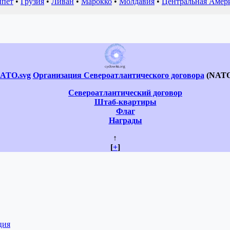
ипет
•
Грузия
•
Ливан
•
Марокко
•
Молдавия
•
Центральная Амер
Организация Североатлантического договора
(NATO
Североатлантический договор
Штаб-квартиры
Флаг
Награды
↑
[
+
]
ция