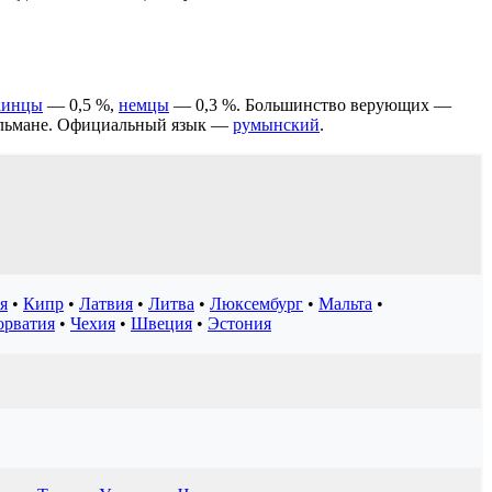
аинцы
— 0,5 %,
немцы
— 0,3 %. Большинство верующих —
сульмане. Официальный язык —
румынский
.
я
•
Кипр
•
Латвия
•
Литва
•
Люксембург
•
Мальта
•
орватия
•
Чехия
•
Швеция
•
Эстония