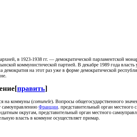
архией, в 1923-1938 гг. — демократической парламентской монарх
мынской коммунистической партией. В декабре 1989 года власть
 демократия на этот раз уже в форме демократической республи
не.
ение
[
править
]
ся на коммуны (
comunele
). Вопросы общегосударственного значе
му самоуправлению
Франции
. представительный орган местного 
ндатным округам, представительный орган местного самоуправ
льную власть в коммуне осуществляет примар.