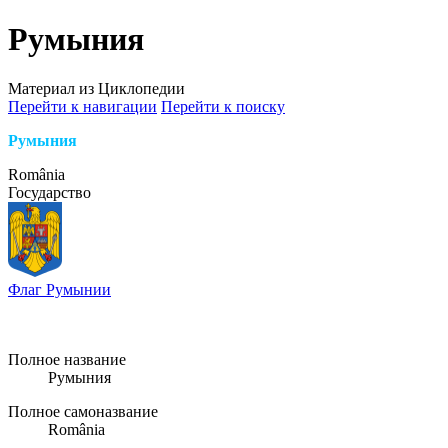
Румыния
Материал из Циклопедии
Перейти к навигации
Перейти к поиску
Румыния
România
Государство
Флаг Румынии
Полное название
Румыния
Полное самоназвание
România