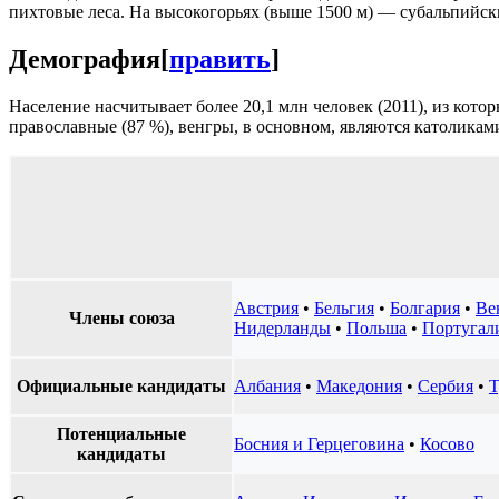
пихтовые леса. На высокогорьях (выше 1500 м) — субальпийски
Демография
[
править
]
Население насчитывает более 20,1 млн человек (2011), из кото
православные (87 %), венгры, в основном, являются католикам
Австрия
•
Бельгия
•
Болгария
•
Ве
Члены союза
Нидерланды
•
Польша
•
Португал
Официальные кандидаты
Албания
•
Македония
•
Сербия
•
Т
Потенциальные
Босния и Герцеговина
•
Косово
кандидаты