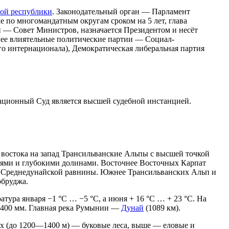
ой республики
. Законодательный орган — Парламент
 по многомандатным округам сроком на 5 лет, глава
н — Совет Министров, назначается Президентом и несёт
лее влиятельные политические партии — Социал-
о интернационала), Демократическая либеральная партия
ссационный Суд является высшей судебной инстанцией.
с востока на запад Трансильванские Альпы с высшей точкой
ями и глубокими долинами. Восточнее Восточных Карпат
ки Среднедунайской равнины. Южнее Трансильванских Альп и
обруджа.
тура января −1 °С … −5 °С, а июня + 16 °С … + 23 °С. На
—1400 мм. Главная река Румынии —
Дунай
(1089 км).
ах (до 1200—1400 м) — буковые леса, выше — еловые и