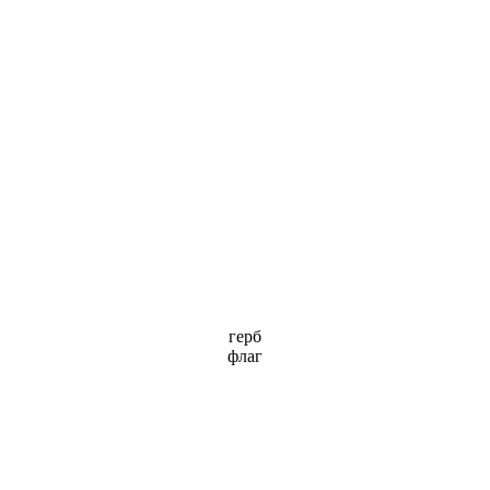
герб
флаг