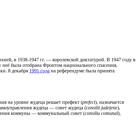
ией, в 1938-1947 гг. — королевской диктатурой. В 1947 году в
 у неё была отобрана Фронтом национального спасения,
ки. 8 декабря
1991 года
на референдуме была принята
ния на уровне жудеца решает префект (
prefect
), назначается
самоуправления жудеца — совет жудеца (
consilii județene
),
ления коммуны — коммунальный совет (
consiliu comunal
),