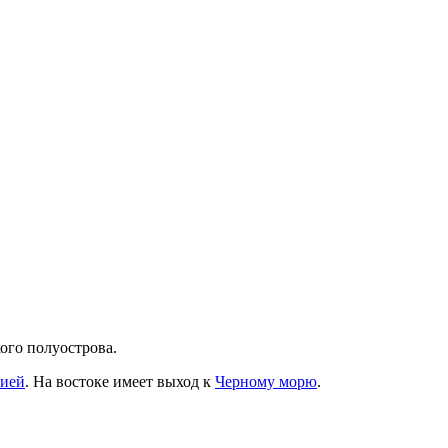
кого полуострова.
рией
. На востоке имеет выход к
Черному морю
.