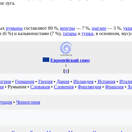
е луга.
рых
румыны
составляют 89 %,
венгры
— 7 %,
цыгане
— 3 %,
укр
и (6 %) и кальвинистами (7 %),
татары
и
турки
, в основном, му
Европейский союз
↑
[
+
]
нгрия
•
Германия
•
Греция
•
Дания
•
Ирландия
•
Испания
•
Итали
ия
•
Румыния
•
Словакия
•
Словения
•
Финляндия
•
Франция
•
Х
урция
•
Черногория