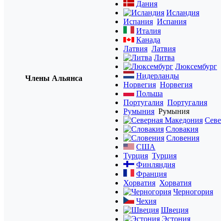
Дания
Исландия
Испания
Испания
Италия
Канада
Латвия
Латвия
Литва
Люксембург
Нидерланды
Члены Альянса
Норвегия
Норвегия
Польша
Португалия
Португалия
Румыния
Румыния
Севе
Словакия
Словения
США
Турция
Турция
Финляндия
Франция
Хорватия
Хорватия
Черногория
Чехия
Швеция
Эстония