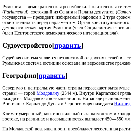
Румыния — демократическая республика. Политическая систе
(
Parlamentul
), состоящий из Сената и Палаты депутатов (
Camera
государства — президент, избираемый народом в 2 тура сроком
ответственность перед парламентом. Орган конституционного
демократическая партия Румынии (член Социалистического инт
(член Центристского демократического интернационала).
Судоустройство
[
править
]
Судебная система является независимой от других ветвей вла
Румынская система юстиции основана на верховенстве граждан
География
[
править
]
Северную и центральную части страны пересекают вытянутые 
страны — горой
Молдовяну
(2544 м). Внутри Карпатской гряд
находится Молдавская возвышенность. На западе расположены
Восточных Карпат до Дуная и Черного моря находятся
Нижнеду
Климат умеренный, континентальный с жарким летом и холодно
востоке, на равнинах и возвышенностях выпадает 450—550 мм 
На Молдавской возвышенности преобладает лесостепная растите