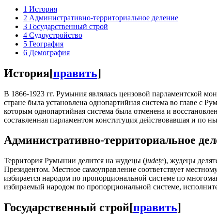
1
История
2
Административно-территориальное деление
3
Государственный строй
4
Судоустройство
5
География
6
Демография
История
[
править
]
В 1866-1923 гг. Румыния являлась цензовой парламентской мон
стране была установлена однопартийная система во главе с Ру
которым однопартийная система была отменена и восстановлена
составленная парламентом конституция действовавшая и по ны
Административно-территориальное дел
Территория Румынии делится на жудецы (
județe
), жудецы делят
Президентом. Местное самоуправление соответствует местно
избирается народом по пропорциональной системе по многома
избираемый народом по пропорциональной системе, исполните
Государственный строй
[
править
]