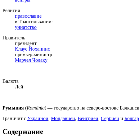
Религия
православие
в Трансильвании:
униатство
Правитель
президент
Клаус Йоханнис
премьер-министр
Марчел Чолаку
Валюта
Лей
Румыния
(
România
) — государство на северо-востоке Балканс
Граничит с
Украиной
,
Молдавией
,
Венгрией
,
Сербией
и
Болга
Содержание