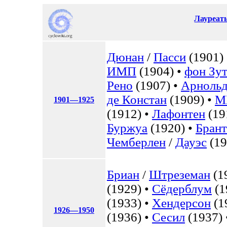
Лауреат
Дюнан
/
Пасси
(1901)
ИМП
(1904) •
фон Зу
Рено
(1907) •
Арнольд
де Констан
(1909) •
М
1901—1925
(1912) •
Лафонтен
(19
Буржуа
(1920) •
Брант
Чемберлен
/
Дауэс
(19
Бриан
/
Штреземан
(1
(1929) •
Сёдерблум
(1
(1933) •
Хендерсон
(1
1926—1950
(1936) •
Сесил
(1937)