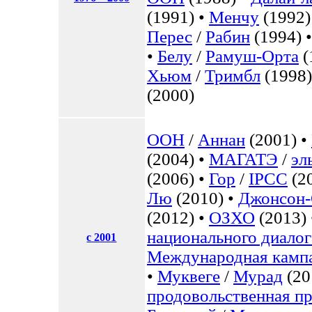
(1991) •
Менчу
(1992)
Перес
/
Рабин
(1994) 
•
Белу
/
Рамуш-Орта
(
Хьюм
/
Тримбл
(1998)
(2000)
ООН
/
Аннан
(2001) •
(2004) •
МАГАТЭ
/
эл
(2006) •
Гор
/
IPCC
(2
Лю
(2010) •
Джонсон
(2012) •
ОЗХО
(2013)
национального диалог
с 2001
Международная кампа
•
Муквеге
/
Мурад
(20
продовольственная п