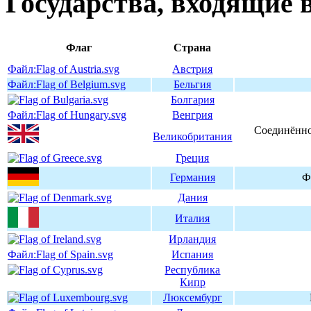
Государства, входящие
Флаг
Страна
Файл:Flag of Austria.svg
Австрия
Файл:Flag of Belgium.svg
Бельгия
Болгария
Файл:Flag of Hungary.svg
Венгрия
Соединённо
Великобритания
Греция
Германия
Ф
Дания
Италия
Ирландия
Файл:Flag of Spain.svg
Испания
Республика
Кипр
Люксембург