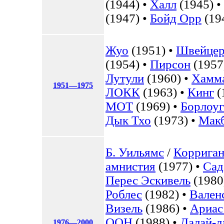
(1944) •
Халл
(1945) •
(1947) •
Бойд Орр
(19
Жуо
(1951) •
Швейце
(1954) •
Пирсон
(1957
Лутули
(1960) •
Хамм
1951—1975
ЛОКК
(1963) •
Кинг
(
МОТ
(1969) •
Борлоуг
Дык Тхо
(1973) •
Мак
Б. Уильямс
/
Корриган
амнистия
(1977) •
Сад
Перес Эскивель
(1980
Роблес
(1982) •
Вален
Визель
(1986) •
Ариас
ООН
(1988) •
Далай-л
1976—2000