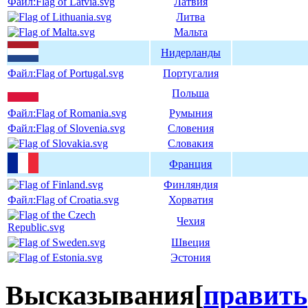
Файл:Flag of Latvia.svg
Латвия
Литва
Мальта
Нидерланды
Файл:Flag of Portugal.svg
Португалия
Польша
Файл:Flag of Romania.svg
Румыния
Файл:Flag of Slovenia.svg
Словения
Словакия
Франция
Финляндия
Файл:Flag of Croatia.svg
Хорватия
Чехия
Швеция
Эстония
Высказывания
[
править