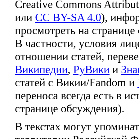
Creative Commons Attribut
или
CC BY-SA 4.0
), инфо
просмотреть на странице 
В частности, условия лиц
отношении статей, перев
Википедии
,
РуВики
и
Зна
статей с Викии/Fandom и
переноса всегда есть в ис
странице обсуждения).
В текстах могут упоминат