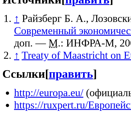
↑
Райзберг Б. А., Лозовск
Современный экономичес
доп. —
М
.: ИНФРА-М, 20
↑
Treaty of Maastricht on 
Ссылки
[
править
]
http://europa.eu/
(официаль
https://ruxpert.ru/Европе