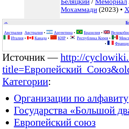
Беляцкий
/
Мемориал
Мохаммади
(2023) •
Х
→
Б
Австралия
Австралия
•
Аргентина
•
Бразилия
•
Великобр
Италия
•
Канада
•
КНР
•
Республика Корея
•
Мекс
•
Франци
Источник —
http://cyclowiki
title=Европейский_Союз&ol
Категории
:
Организации по алфавиту
Государства «Большой дв
Европейский союз