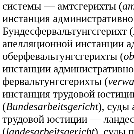
системы — амтсгерихты (
am
инстанция административн
Бундесфервальтунгсгерихт (
апелляционной инстанции 
оберфевальтунгсгерихты (
ob
инстанции административн
фервальтунгсгерихты (
verwa
инстанция трудовой юстици
(
Bundesarbeitsgericht
), суды
трудовой юстиции — ландес
(
landesarbeitsgericht
), суды 