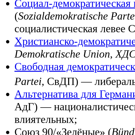
Социал-демократическая 
(
Sozialdemokratische Parte
социалистическая левее 
Христианско-демократич
Demokratische Union
,
ХД
Свободная демократическ
Partei
, СвДП) — либераль
Альтернатива для Герман
АдГ) — националистическ
влиятельных;
Союз 90/«Зелёные» (
Bünd