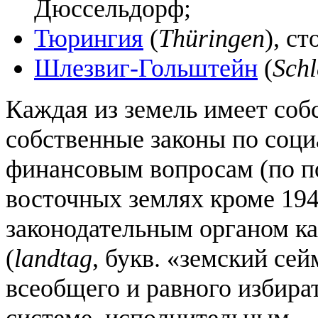
Дюссельдорф;
Тюрингия
(
Thüringen
), с
Шлезвиг-Гольштейн
(
Schl
Каждая из земель имеет со
собственные законы по соц
финансовым вопросам (по по
восточных землях кроме 1949
законодательным органом ка
(
landtag
, букв. «земский се
всеобщего и равного избира
системе, исполнительным —