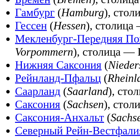
Гамбург
(
Hamburg
), стол
Гессен
(
Hessen
), столица
Мекленбург-Передняя По
Vorpommern
), столица —
Нижняя Саксония
(
Nieder
Рейнланд-Пфальц
(
Rheinl
Саарланд
(
Saarland
), сто
Саксония
(
Sachsen
), стол
Саксония-Анхальт
(
Sachs
Северный Рейн-Вестфали