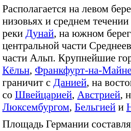
Располагается на левом бере
низовьях и среднем течении 
реки
Дунай
, на южном бере
центральной части Среднеев
части Альп. Крупнейшие г
Кёльн
,
Франкфурт-на-Майн
граничит с
Данией
, на вост
со
Швейцарией
,
Австрией
, 
Люксембургом
,
Бельгией
и
Площадь Германии составляе