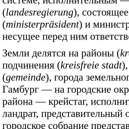
(
landesregierung
), состояще
(
ministerpräsident
) и минист
несущее перед ним ответств
Земли делятся на районы (
kr
подчинения (
kreisfreie stadt
)
(
gemeinde
), города земельн
Гамбург — на городские окр
района — крейстаг, исполни
ландрат, представительный 
городское собрание предста