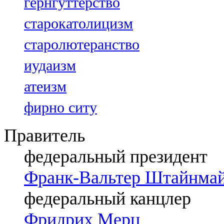
гернгуттерство
старокатолицизм
старолютеранство
иудаизм
атеизм
фирно ситу
Правитель
федеральный президент
Франк-Вальтер Штайнма
федеральный канцлер
Фридрих Мерц