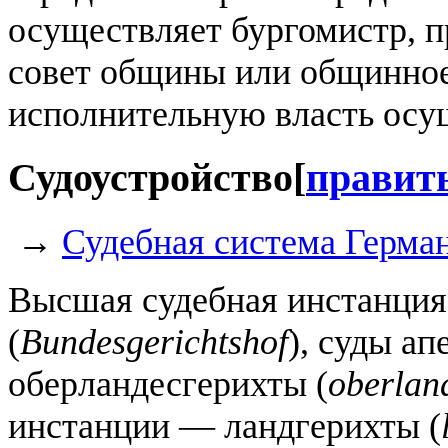
осуществляет бургомистр, 
совет общины или общинное
исполнительную власть осу
Судоустройство
[
правит
→
Судебная система Герма
Высшая судебная инстанци
(
Bundesgerichtshof
), суды а
оберландесгерихты (
oberlan
инстанции — ландгерихты (