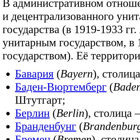
В административном отнош
и децентрализованного унит
государства (в 1919-1933 гг
унитарным государством, в 
государством). Её территори
Бавария
(
Bayern
), столи
Баден-Вюртемберг
(
Bade
Штутгарт;
Берлин
(
Berlin
), столица
Бранденбунг
(
Brandenbur
Бремен
(
Bremen
), столиц