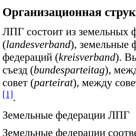
Организационная струк
ЛПГ состоит из земельных 
(
landesverband
), земельные
федераций (
kreisverband
). 
съезд (
bundesparteitag
), ме
совет (
parteirat
), между сов
[1]
.
Земельные федерации ЛПГ
Земельные федерации соотв