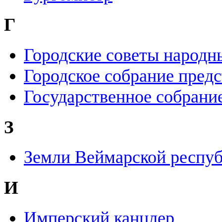
Г
Городские советы народн
Городское собрание пред
Государственное собрани
З
Земли Веймарской респу
И
Имперский канцлер