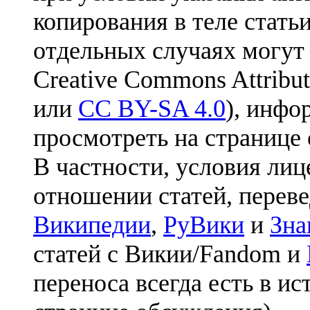
копирования в теле статьи
отдельных случаях могут
Creative Commons Attribut
или
CC BY-SA 4.0
), инфо
просмотреть на странице 
В частности, условия лиц
отношении статей, перев
Википедии
,
РуВики
и
Зна
статей с Викии/Fandom и
переноса всегда есть в ис