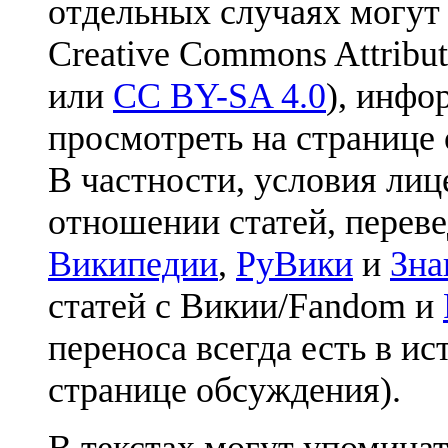
отдельных случаях могут
Creative Commons Attribut
или
CC BY-SA 4.0
), инфо
просмотреть на странице 
В частности, условия лиц
отношении статей, перев
Википедии
,
РуВики
и
Зна
статей с Викии/Fandom и
переноса всегда есть в ис
странице обсуждения).