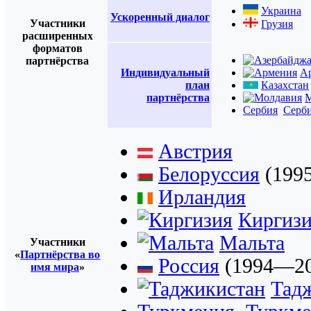
Украина
Ускоренный диалог
Участники
Грузия
расширенных
форматов
партнёрства
Индивидуальный
А
план
Казахстан
партнёрства
М
Сербия
Серб
Австрия
Белоруссия
(199
Ирландия
Киргиз
Мальта
Участники
«
Партнёрства во
Россия
(1994—20
имя мира
»
Тад