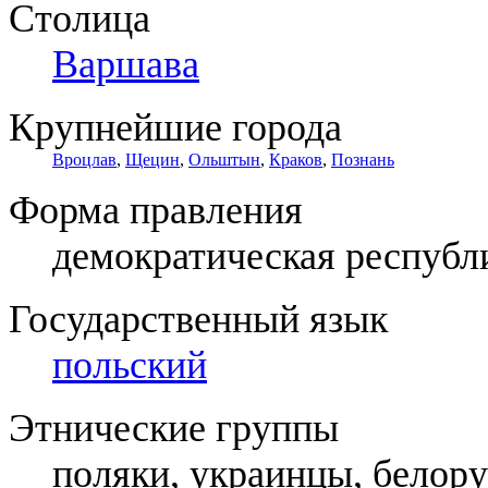
Столица
Варшава
Крупнейшие города
Вроцлав
,
Щецин
,
Ольштын
,
Краков
,
Познань
Форма правления
демократическая республ
Государственный язык
польский
Этнические группы
поляки, украинцы, белор