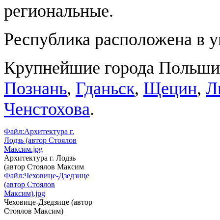
региональные.
Республика расположена в 
Крупнейшие города Польш
Познань
,
Гданьск
,
Щецин
,
Л
Ченстохова
.
Файл:Архитектура г.
Лодзь (автор Стоялов
Максим.jpg
Архитектура г. Лодзь
(автор Стоялов Максим
Файл:Чеховице-Дзедзице
(автор Стоялов
Максим).jpg
Чеховице-Дзедзице (автор
Стоялов Максим)