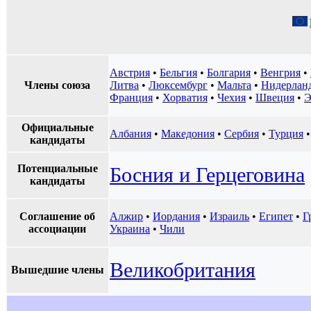
Австрия
•
Бельгия
•
Болгария
•
Венгрия
•
Члены союза
Литва
•
Люксембург
•
Мальта
•
Нидерлан
Франция
•
Хорватия
•
Чехия
•
Швеция
•
Э
Официальные
Албания
•
Македония
•
Сербия
•
Турция
кандидаты
Потенциальные
Босния и Герцеговина
кандидаты
Соглашение об
Алжир
•
Иордания
•
Израиль
•
Египет
•
Г
ассоциации
Украина
•
Чили
Великобритания
Вышедшие члены