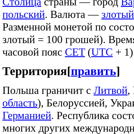
Столица
страны — город
Ва
польский
. Валюта —
злотый
Разменной монетой по состо
злотый = 100 грошей). Врем
часовой пояс
CET
(
UTC
+ 1)
Территория
[
править
]
Польша граничит с
Литвой
,
область
), Белоруссией, Укр
Германией
. Республика сост
многих других международн