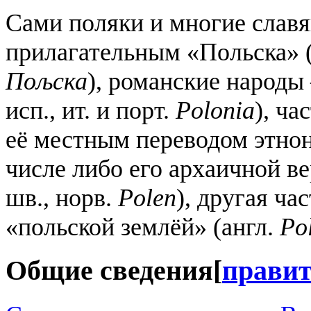
Сами поляки и многие слав
прилагательным «Польска» 
Пољска
), романские народ
исп., ит. и порт.
Polonia
), ч
её местным переводом этно
числе либо его архаичной вер
шв., норв.
Polen
), другая ч
«польской землёй» (англ.
Po
Общие сведения
[
прави