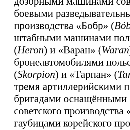
дозорными машинами сов
боевыми разведывательн
производства «Бобр» (
Bób
штабными машинами поль
(
Heron
) и «Варан» (
Waran
бронеавтомобилями польс
(
Skorpion
) и «Тарпан» (
Ta
тремя артиллерийскими п
бригадами оснащёнными 
советского производства
гаубицами корейского пр