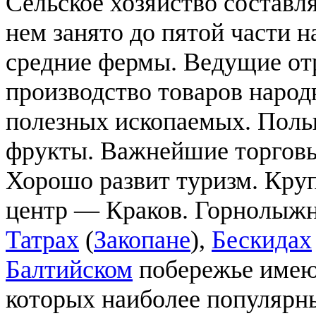
Сельское хозяйство составл
нем занято до пятой части 
средние фермы. Ведущие о
производство товаров народ
полезных ископаемых. Поль
фрукты. Важнейшие торгов
Хорошо развит туризм. Кр
центр — Краков. Горнолыжн
Татрах
(
Закопане
),
Бескидах
Балтийском
побережье имеют
которых наиболее популяр