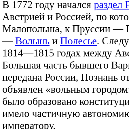
В 1772 году начался
раздел 
Австрией и Россией, по ко
Малопольша, к Пруссии — П
—
Волынь
и
Полесье
. След
1814—1815 годах между Авс
Большая часть бывшего Вар
передана России, Познань о
объявлен «вольным городом
было образовано конституц
имело частичную автономию
императору.