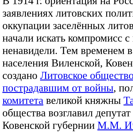
В 1914 г. ориентация на Ро
заявлениях литовских полит
оккупации заселённых лито
начали искать компромисс с
ненавидели. Тем временем в 
населения Виленской, Ковен
создано
Литовское обществ
пострадавшим от войны
, п
комитета
великой княжны
Т
общества возглавил депутат
Ковенской губернии
М.М. И