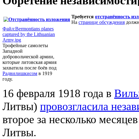
Обретение независимости
Требуется
отстранённость из
На
странице обсуждения
должн
Файл:Bermontians planes
captured by the Lithuanian
Army.jpg
Трофейные самолеты
Западной
добровольческой армии,
которые литовская армия
захватила после боёв под
Радвилишкисом
в 1919
году.
16 февраля 1918 года в
Виль
Литвы)
провозгласила незав
второе за несколько месяце
Литвы.