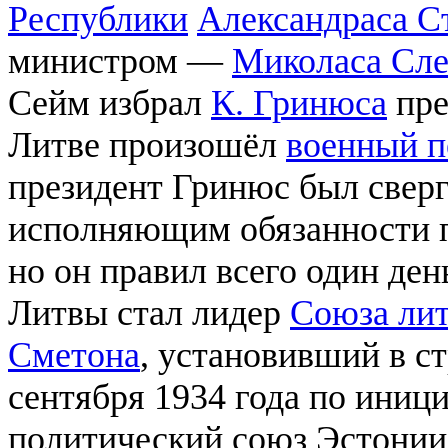
Республики
Александраса С
министром —
Миколаса Сл
Сейм избрал
К. Гринюса
пре
Литве произошёл
военный п
президент Гринюс был сверг
исполняющим обязанности п
но он правил всего один ден
Литвы стал лидер
Союза лит
Сметона
, установивший в с
сентября 1934 года по иниц
политический союз Эстонии,