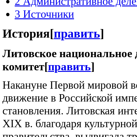
2
Административное деле
3
Источники
История
[
править
]
Литовское национальное 
комитет
[
править
]
Накануне Первой мировой в
движение в Российской импе
становления. Литовская инт
XIX в. благодаря культурно
правительства, выдвигала т