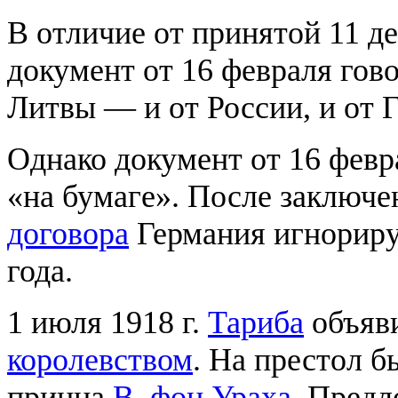
В отличие от принятой 11 де
документ от 16 февраля гов
Литвы — и от России, и от 
Однако документ от 16 февр
«на бумаге». После заключ
договора
Германия игнориру
года.
1 июля 1918 г.
Тариба
объяв
королевством
. На престол 
принца
В. фон Ураха
. Пред