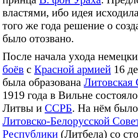
властями, ибо идея исходила
того же года решение о соз
было отозвано.
После начала ухода немецк
боёв
с
Красной армией
16 де
была образована
Литовская 
1919 года в Вильне состоял
Литвы и
ССРБ
. На нём был
Литовско-Белорусской Сове
Республики
(Литбела) со сто