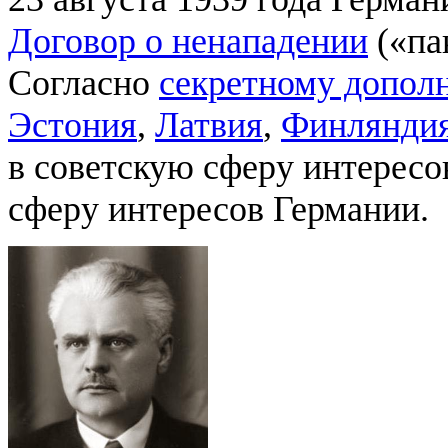
Договор о ненападении
(«па
Согласно
секретному дополн
Эстония
,
Латвия
,
Финлянди
в советскую сферу интересо
сферу интересов Германии.