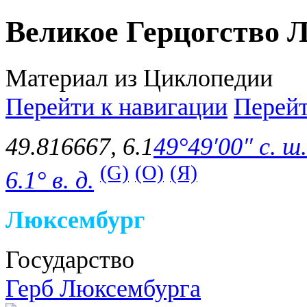
Великое Герцогство 
Материал из Циклопедии
Перейти к навигации
Перейт
49.816667
,
6.1
49°49′00″ с. ш.
(G)
(O)
(Я)
6.1° в. д.
Люксембург
Государство
Герб Люксембурга