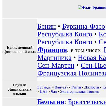
Бенин
•
Буркина-Фасо
Республика Конго
•
Ко
Республика Конго
•
Се
Единственный
Франция
,
в том числе:
официальный язык
Мартиника
•
Новая Ка
Сен-Мартен
•
Сен-Пье
Французская Полинез
Один из
Бурунди
•
Вануату
•
Гаити
•
Джибути
•
К
официальных
•
ЦАР
•
Чад
•
Экваториальная Гвинея
языков
Бельгия
:
Брюссельски