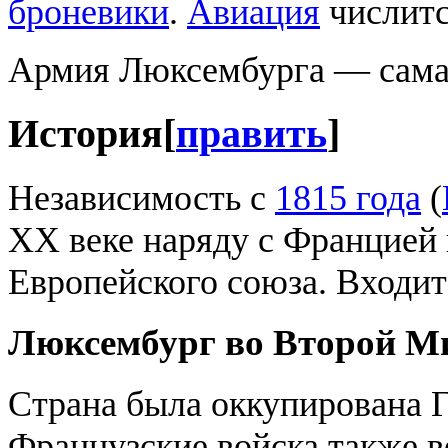
броневики
.
Авиация
числитс
Армия Люксембурга — сама
История
[
править
]
Независимость с
1815 года
(
XX веке наряду с Францией 
Европейского союза. Входи
Люксембург во Второй М
Страна была оккупирована Г
Французские войска также в