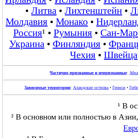
•
Литва
•
Лихтенштейн
•
Л
Молдавия
•
Монако
•
Нидерла
Россия
¹ •
Румыния
•
Сан-Мар
Украина
•
Финляндия
•
Франц
Чехия
•
Швейца
Частично признанные и непризнанные
:
Абха
Зависимые территории
:
Аландские острова
•
Гернси
•
Гибр
¹ В о
² В основном или полностью в Азии
Евр