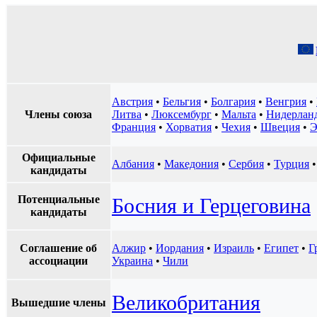
Австрия
•
Бельгия
•
Болгария
•
Венгрия
•
Члены союза
Литва
•
Люксембург
•
Мальта
•
Нидерлан
Франция
•
Хорватия
•
Чехия
•
Швеция
•
Э
Официальные
Албания
•
Македония
•
Сербия
•
Турция
кандидаты
Потенциальные
Босния и Герцеговина
кандидаты
Соглашение об
Алжир
•
Иордания
•
Израиль
•
Египет
•
Г
ассоциации
Украина
•
Чили
Великобритания
Вышедшие члены