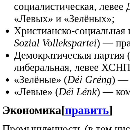
социалистическая, левее 
«Левых» и «Зелёных»;
Христианско-социальная 
Sozial Vollekspartei
) — пр
Демократическая партия 
либеральная, левее ХСНП
«Зелёные» (
Déi Gréng
) —
«Левые» (
Déi Lénk
) — ко
Экономика
[
править
]
Промышленность (в том чис