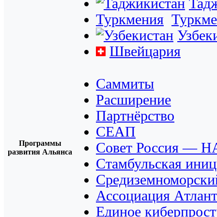
Тад
Туркмения
Туркме
Узбек
Швейцария
Саммиты
Расширение
Партнёрство
СЕАП
Программы
Совет Россия — 
развития Альянса
Стамбульская иниц
Средиземноморски
Ассоциация Атлант
Единое киберпрост