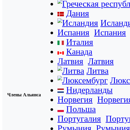
Дания
Исланд
Испания
Испания
Италия
Канада
Латвия
Латвия
Литва
Люкс
Нидерланды
Члены Альянса
Норвегия
Норвеги
Польша
Португалия
Порту
Румыния
Румыния