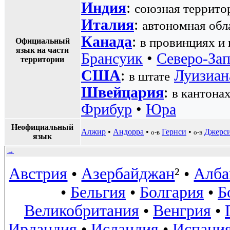
Индия
:
союзная террито
Италия
:
автономная обл
Канада
:
в провинциях и 
Официальный
язык на части
Брансуик
•
Северо-За
территории
США
:
Луизиан
в штате
Швейцария
:
в кантона
Фрибур
•
Юра
Неофициальный
Алжир
•
Андорра
•
Гернси
•
Джерс
о-в
о-в
язык
→
Австрия
•
Азербайджан
² •
Алба
•
Бельгия
•
Болгария
•
Б
Великобритания
•
Венгрия
•
Ирландия
•
Исландия
•
Испани