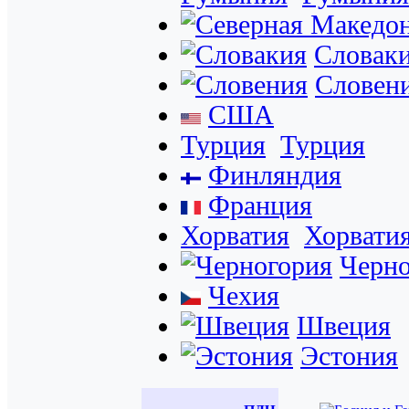
Словак
Словен
США
Турция
Турция
Финляндия
Франция
Хорватия
Хорвати
Черно
Чехия
Швеция
Эстония