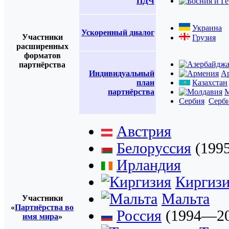
ПДЧ
Украина
Ускоренный диалог
Участники
Грузия
расширенных
форматов
партнёрства
Индивидуальный
А
план
Казахстан
партнёрства
М
Сербия
Серб
Австрия
Белоруссия
(199
Ирландия
Киргиз
Мальта
Участники
«
Партнёрства во
Россия
(1994—20
имя мира
»