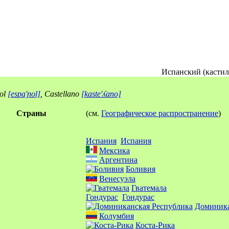
Испанский (кастил
ol
[espa'ɲol]
, Castellano
[kaste'ʎano]
Страны
(см.
Географическое распространение
)
Испания
Испания
Мексика
Аргентина
Боливия
Венесуэла
Гватемала
Гондурас
Гондурас
Доминика
Колумбия
Коста-Рика