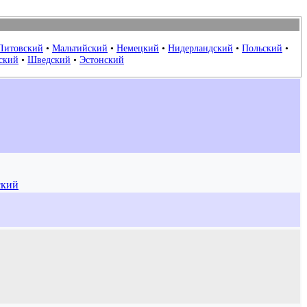
Литовский
•
Мальтийский
•
Немецкий
•
Нидерландский
•
Польский
•
ский
•
Шведский
•
Эстонский
ский