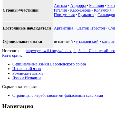
Ангола
·
Андорра
·
Боливия
·
Бра
Страны-участники
Италия
·
Кабо-Верде
·
Колумбия
·
Португалия
·
Румыния
·
Сальвадо
Постоянные наблюдатели
Аргентина
·
Святой Престол
·
Сув
Официальные языки
испанский
·
итальянский
·
катала
Источник —
http://cyclowiki.org/w/index.php?title=Испанский_
Категории
:
Официальные языки Европейского союза
Испанский язык
Романские языки
Языки Испании
Скрытая категория:
Страницы с неработающими файловыми ссылками
Навигация