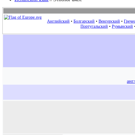
Английский
•
Болгарский
•
Венгерский
•
Грече
Португальский
•
Румынский
анг