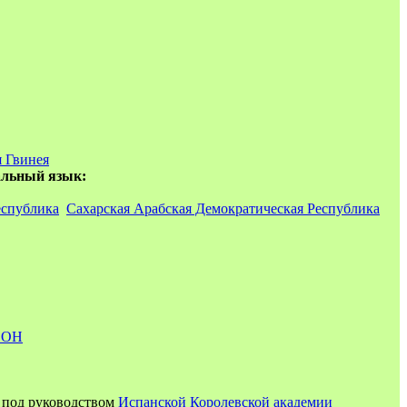
 Гвинея
альный язык:
еспублика
Сахарская Арабская Демократическая Республика
ООН
под руководством
Испанской Королевской академии