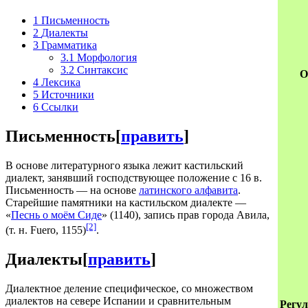
1
Письменность
2
Диалекты
3
Грамматика
3.1
Морфология
3.2
Синтаксис
О
4
Лексика
5
Источники
6
Ссылки
Письменность
[
править
]
В основе литературного языка лежит кастильский
диалект, занявший господствующее положение с 16 в.
Письменность — на основе
латинского алфавита
.
Старейшие памятники на кастильском диалекте —
«
Песнь о моём Сиде
» (1140), запись прав города Авила,
[2]
(т. н. Fuero, 1155)
.
Диалекты
[
править
]
Диалектное деление специфическое, со множеством
диалектов на севере Испании и сравнительным
Регу