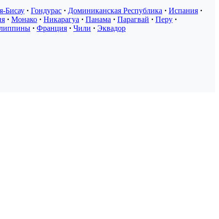
я-Бисау
·
Гондурас
·
Доминиканская Республика
·
Испания
·
ия
·
Монако
·
Никарагуа
·
Панама
·
Парагвай
·
Перу
·
липпины
·
Франция
·
Чили
·
Эквадор