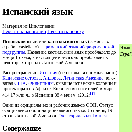
Испанский язык
Материал из Циклопедии
Перейти к навигации
Перейти к поиску
Испанский язык
или
кастильский язык
(самоназв.
español, castellano) —
романский язык
иберо-романской
Язык
подгруппы
. Название кастильский язык преобладало до
Españ
конца 15 века, в настоящее время оно преобладает в
некоторых странах Латинской Америки.
Распространение:
Испания
(центральная и южная части),
Канарские острова
,
Андорра
,
Латинская Америка
, юго-
запад
США
,
Филиппины
, бывшие испанские колонии и
протектораты в Африке. Количество носителей в мире
[1]
414,17 млн ч., в Испании 38,4 млн ч. (2012)
.
Один из официальных и рабочих языков ООН. Статус
официального или национального языка: Испания, 19
стран Латинской Америки,
Экваториальная Гвинея
.
Содержание