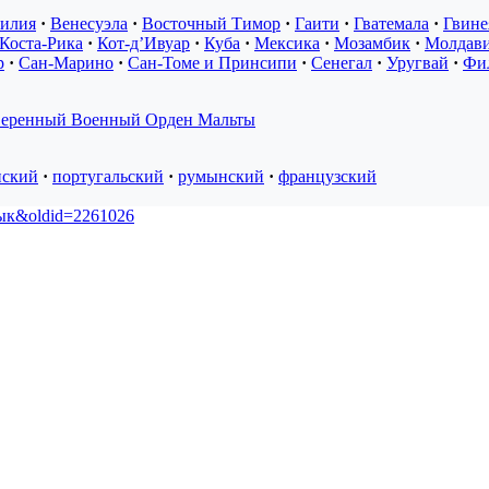
зилия
·
Венесуэла
·
Восточный Тимор
·
Гаити
·
Гватемала
·
Гвине
Коста-Рика
·
Кот-д’Ивуар
·
Куба
·
Мексика
·
Мозамбик
·
Молдав
р
·
Сан-Марино
·
Сан-Томе и Принсипи
·
Сенегал
·
Уругвай
·
Фи
еренный Военный Орден Мальты
нский
·
португальский
·
румынский
·
французский
язык&oldid=2261026