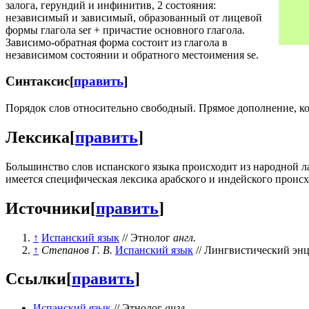
залога, герундий и инфинитив, 2 состояния:
независимый и зависимый, образованный от лицевой
формы глагола ser + причастие основного глагола.
Зависимо-обратная форма состоит из глагола в
независимом состоянии и обратного местоимения se.
Синтаксис
[
править
]
Порядок слов относительно свободный. Прямое дополнение, ко
Лексика
[
править
]
Большинство слов испанского языка происходит из народной л
имеется специфическая лексика арабского и индейского проис
Источники
[
править
]
↑
Испанский язык
// Этнолог
англ.
↑
Степанов Г. В.
Испанский язык
// Лингвистический энц
Ссылки
[
править
]
Испанский язык
// Этнолог
англ.