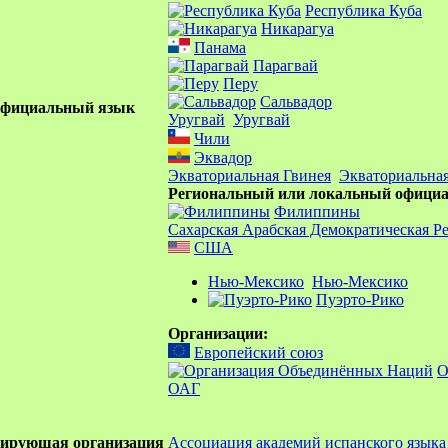
Республика Куба
Никарагуа
Панама
Парагвай
Перу
Сальвадор
фициальный язык
Уругвай
Уругвай
Чили
Эквадор
Экваториальная Гвинея
Экваториальная
Региональный или локальный офици
Филиппины
Сахарская Арабская Демократическая Р
США
Нью-Мексико
Нью-Мексико
Пуэрто-Рико
Организации:
Европейский союз
ОАГ
лирующая организация
Ассоциация академий испанского языка