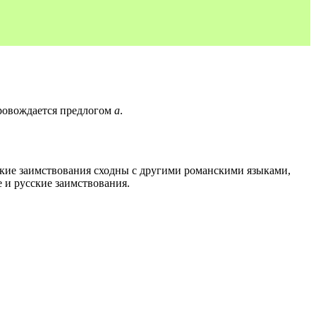
провождается предлогом
a
.
ские заимствования сходны с другими романскими языками,
 и русские заимствования.