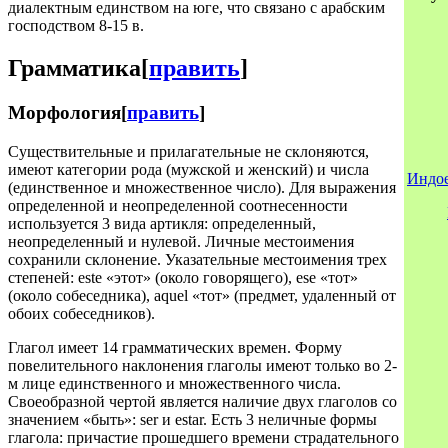
диалектным единством на юге, что связано с арабским
господством 8-15 в.
Грамматика
[
править
]
Морфология
[
править
]
Существительные и прилагательные не склоняются,
имеют категории рода (мужской и женский) и числа
Индое
(единственное и множественное число). Для выражения
определенной и неопределенной соотнесенности
используется 3 вида артикля: определенный,
неопределенный и нулевой. Личные местоимения
сохранили склонение. Указательные местоимения трех
степеней: este «этот» (около говорящего), ese «тот»
(около собеседника), aquel «тот» (предмет, удаленный от
обоих собеседников).
Глагол имеет 14 грамматических времен. Форму
повелительного наклонения глаголы имеют только во 2-
м лице единственного и множественного числа.
Своеобразной чертой является наличие двух глаголов со
значением «быть»: ser и estar. Есть 3 неличные формы
глагола: причастие прошедшего времени страдательного