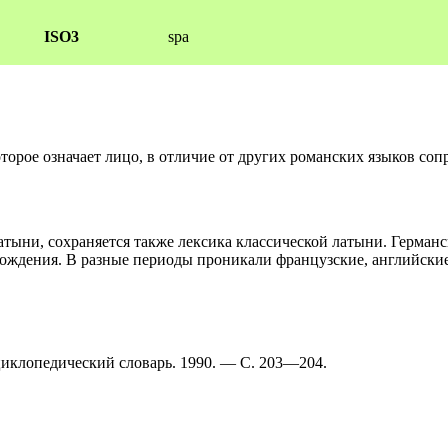
ISO3
spa
торое означает лицо, в отличие от других романских языков со
атыни, сохраняется также лексика классической латыни. Герман
хождения. В разные периоды проникали французские, английские
иклопедический словарь. 1990. — С. 203—204.