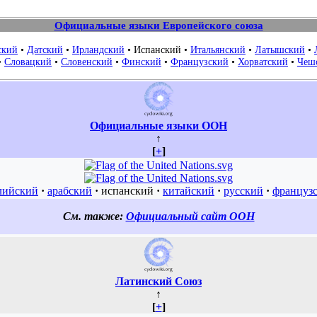
Официальные языки Европейского союза
ский
•
Датский
•
Ирландский
•
Испанский
•
Итальянский
•
Латышский
•
•
Словацкий
•
Словенский
•
Финский
•
Французский
•
Хорватский
•
Чеш
Официальные языки ООН
↑
[
+
]
лийский
·
арабский
·
испанский
·
китайский
·
русский
·
француз
См. также:
Официальный сайт ООН
Латинский Союз
↑
[
+
]