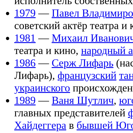
исполнитель собственных
1979
—
Павел Владимиро
советский актёр театра и 
1981
—
Михаил Иванови
театра и кино,
народный 
1986
—
Серж Лифарь
(на
Лифарь),
французский
та
украинского
происхожден
1989
—
Ваня Шутлич
,
юг
главных представителей
Хайдеггера
в
бывшей Юг