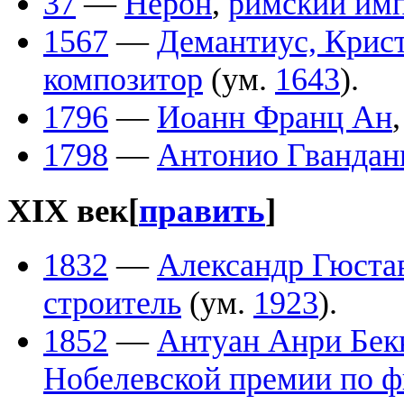
37
—
Нерон
,
римский им
1567
—
Демантиус, Крис
композитор
(ум.
1643
).
1796
—
Иоанн Франц Ан
1798
—
Антонио Гвандан
XIX век
[
править
]
1832
—
Александр Гюста
строитель
(ум.
1923
).
1852
—
Антуан Анри Бек
Нобелевской премии по ф