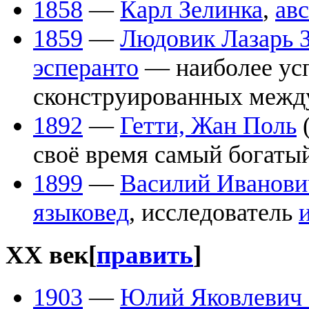
1858
—
Карл Зелинка
,
ав
1859
—
Людовик Лазарь 
эсперанто
— наиболее усп
сконструированных меж
1892
—
Гетти, Жан Поль
своё время самый богаты
1899
—
Василий Иванови
языковед
, исследователь
XX век
[
править
]
1903
—
Юлий Яковлевич 