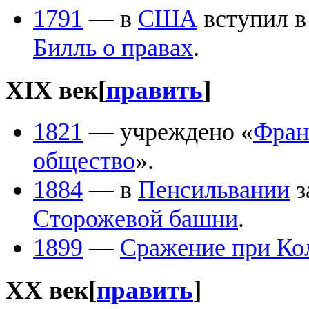
1791
— в
США
вступил в
Билль о правах
.
XIX век
[
править
]
1821
— учреждено «
Фран
общество
».
1884
— в
Пенсильвании
з
Сторожевой башни
.
1899
—
Сражение при Ко
XX век
[
править
]