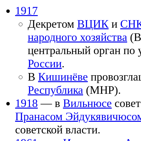
1917
Декретом
ВЦИК
и
СН
народного хозяйства
(В
центральный орган по
России
.
В
Кишинёве
провозгл
Республика
(МНР).
1918
— в
Вильнюсе
совет
Пранасом Эйдукявичюсо
советской власти.