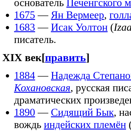
основатель
Печенгского 
1675
—
Ян Вермеер
,
голл
1683
—
Исак Уолтон
(
Iza
писатель.
XIX век
[
править
]
1884
—
Надежда Степано
Кохановская
, русская пис
драматических произведе
1890
—
Сидящий Бык
, н
вождь
индейских племён
(