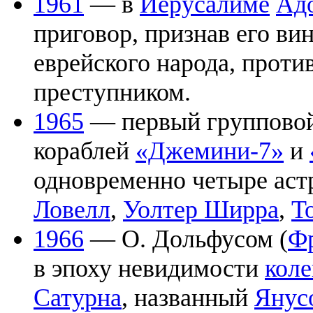
1961
— в
Иерусалиме
Ад
приговор, признав его в
еврейского народа, проти
преступником.
1965
— первый групповой
кораблей
«Джемини-7»
и
одновременно четыре астр
Ловелл
,
Уолтер Ширра
,
Т
1966
— О. Дольфусом (
Ф
в эпоху невидимости
коле
Сатурна
, названный
Янус