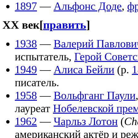
1897
—
Альфонс Доде
,
ф
XX век
[
править
]
1938
—
Валерий Павлови
испытатель,
Герой Советс
1949
—
Алиса Бейли
(р.
1
писатель.
1958
—
Вольфганг Паули
лауреат
Нобелевской прем
1962
—
Чарльз Лотон
(
Ch
американский актёр и реж