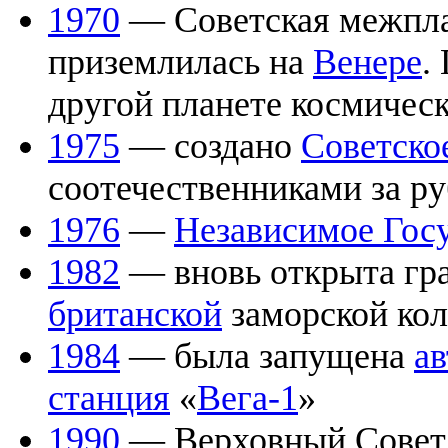
1970
— Советская межпла
приземлилась на
Венере
.
другой планете космическ
1975
— создано
Советско
соотечественниками за р
1976
—
Независимое Гос
1982
— вновь открыта гр
британской
заморской ко
1984
— была запущена
а
станция
«
Вега-1
»
1990
— Верховный Совет 