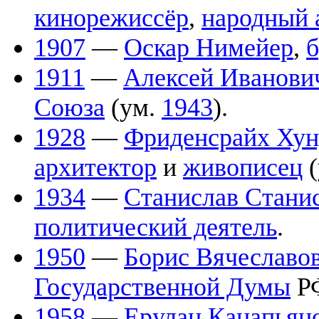
кинорежиссёр
,
народный 
1907
—
Оскар Нимейер
,
б
1911
—
Алексей Иванови
Союза
(ум.
1943
).
1928
—
Фриденсрайх Хун
архитектор
и
живописец
(
1934
—
Станислав Стани
политический деятель
.
1950
—
Борис Вячеславо
Государственной Думы
Р
1958
—
Ерулан Канапьян