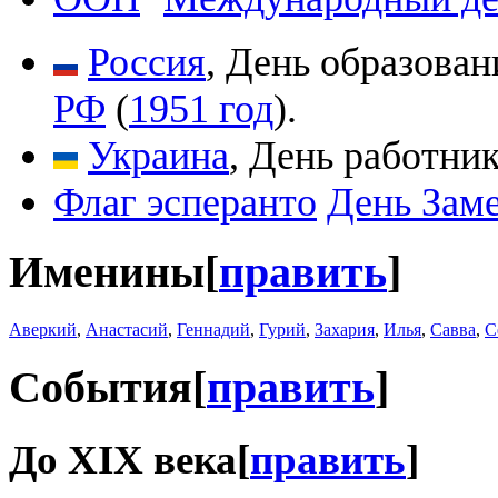
Россия
, День образова
РФ
(
1951 год
).
Украина
, День работник
Флаг эсперанто
День Зам
Именины
[
править
]
Аверкий
,
Анастасий
,
Геннадий
,
Гурий
,
Захария
,
Илья
,
Савва
,
С
События
[
править
]
До XIX века
[
править
]