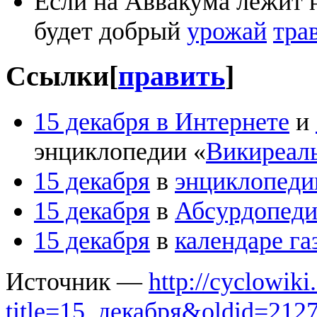
Если на Аввакума лежит 
будет добрый
урожай
тра
Ссылки
[
править
]
15 декабря в Интернете
и
энциклопедии «
Викиреал
15 декабря
в
энциклопеди
15 декабря
в
Абсурдопед
15 декабря
в
календаре га
Источник —
http://cyclowiki
title=15_декабря&oldid=212