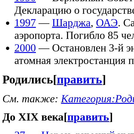
Декларацию о государств
1997
—
Шарджа
,
ОАЭ
. С
аэропорта. Погибло 85 че
2000
— Остановлен 3-й э
атомная электростанция 
Родились
[
править
]
См. также:
Категория:Род
До XIX века
[
править
]