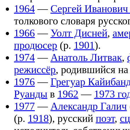
1964
—
Сергей Иванович
толкового словаря русског
1966
—
Уолт Дисней
,
аме
продюсер
(р.
1901
).
1974
—
Анатоль Литвак
,
режиссёр
, родившийся н
1976
—
Грегуар Кайибан
Руанды
в
1962
—
1973 го
1977
—
Александр Галич
(р.
1918
), русский
поэт
,
сц