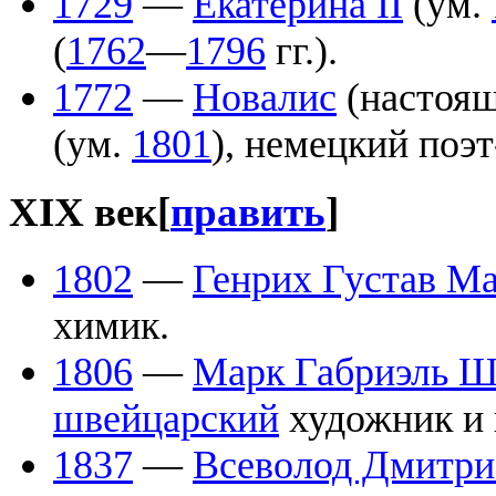
1729
—
Екатерина II
(ум.
(
1762
—
1796
гг.).
1772
—
Новалис
(настоящ
(ум.
1801
), немецкий поэ
XIX век
[
править
]
1802
—
Генрих Густав М
химик.
1806
—
Марк Габриэль Ш
швейцарский
художник и 
1837
—
Всеволод Дмитри