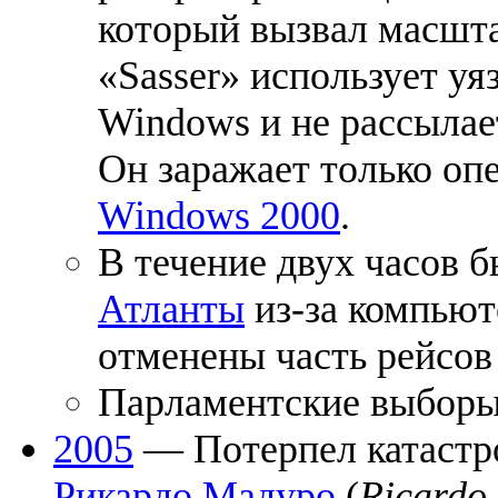
который вызвал масшт
«Sasser» использует у
Windows и не рассылае
Он заражает только о
Windows 2000
.
В течение двух часов 
Атланты
из-за компьют
отменены часть рейсов
Парламентские выбор
2005
— Потерпел катастр
Рикардо Мадуро
(
Ricardo