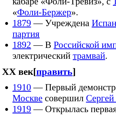
кабаре «Фоли-Тревиз», с
«
Фоли-Бержер
».
1879
— Учреждена
Испан
партия
1892
— В
Российской им
электрический
трамвай
.
XX век
[
править
]
1910
— Первый демонстр
Москве
совершил
Сергей
1919
— Открылась первая