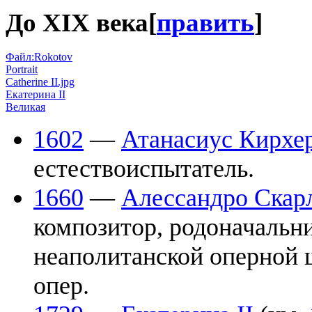
До XIX века
[
править
]
Файл:Rokotov
Portrait
Catherine II.jpg
Екатерина II
Великая
1602
—
Атанасиус Кирхе
естествоиспытатель.
1660
—
Алессандро Скар
композитор, родоначальн
неаполитанской оперной 
опер.