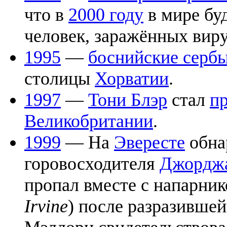
что в
2000 году
в мире бу
человек, заражённых вир
1995
—
боснийские серб
столицы
Хорватии
.
1997
—
Тони Блэр
стал
п
Великобритании
.
1999
— На
Эвересте
обна
горовосходителя
Джорджа
пропал вместе с напарни
Irvine
) после разразивше