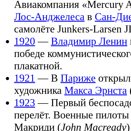
Авиакомпания «Mercury Ai
Лос-Анджелеса
в
Сан-Ди
самолёте Junkers-Larsen J
1920
—
Владимир Ленин
победе коммунистического
плакатной.
1921
— В
Париже
открыла
художника
Макса Эрнста
1923
— Первый беспосадо
перелёт. Военные пилоты
Макриди (
John Macready