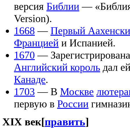
версия
Библии
— «Библия 
Version).
1668
—
Первый Аахенски
Францией
и Испанией.
1670
— Зарегистрирована
Английский король
дал е
Канаде
.
1703
— В
Москве
лютера
первую в
России
гимнази
XIX век
[
править
]