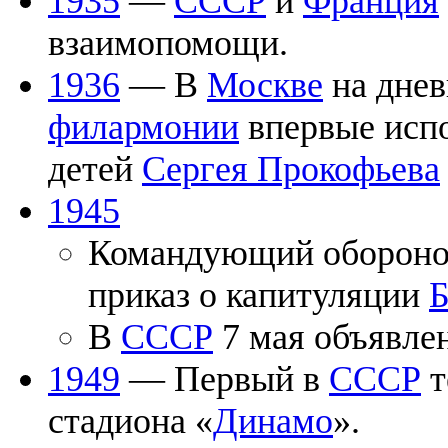
1935
—
СССР
и
Франция
взаимопомощи.
1936
— В
Москве
на днев
филармонии
впервые испо
детей
Сергея Прокофьева
1945
Командующий оборон
приказ о капитуляции
Б
В
СССР
7 мая объявле
1949
— Первый в
СССР
т
стадиона «
Динамо
».