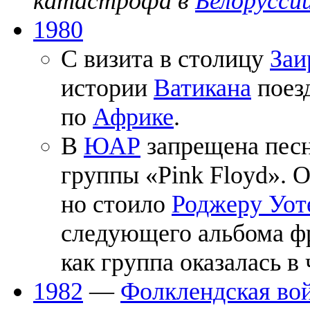
катастрофа в
Белорусси
1980
С визита в столицу
Заи
истории
Ватикана
поез
по
Африке
.
В
ЮАР
запрещена песня
группы «Pink Floyd». О
но стоило
Роджеру Уот
следующего альбома фр
как группа оказалась в
1982
—
Фолклендская во