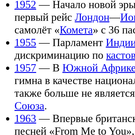
1952
— Начало новой эры 
первый рейс
Лондон
—
Ио
самолёт «
Комета
» с 36 п
1955
— Парламент
Инди
дискриминацию по
касто
1957
— В
Южной Африк
гимна в качестве национа
также больше не являетс
Союза
.
1963
— Впервые британски
песней «From Me to You»,