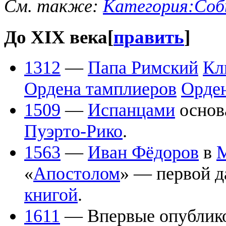
См. также:
Категория:Соб
До XIX века
[
править
]
1312
—
Папа Римский
Кл
Ордена тамплиеров
Орден
1509
—
Испанцами
осно
Пуэрто-Рико
.
1563
—
Иван Фёдоров
в
«
Апостолом
» — первой д
книгой
.
1611
— Впервые опублико