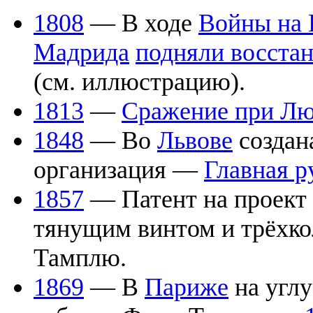
1808
— В ходе
Войны на 
Мадрида
подняли восста
(см. иллюстрацию).
1813
—
Сражение при Лю
1848
— Во
Львове
создан
организация —
Главная р
1857
— Патент на проект
тянущим винтом и трёхк
Тамплю.
1869
— В
Париже
на углу