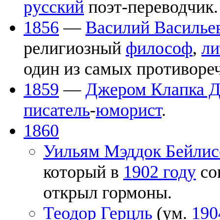
русский
поэт-переводчик.
1856
—
Василий Василье
религиозный
философ
,
ли
один из самых противор
1859
—
Джером Клапка 
писатель
-
юморист
.
1860
Уильям Мэддок Бейлис
который в
1902 году
со
открыл гормоны.
Теодор Герцль
(ум.
190