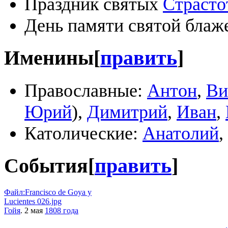
Праздник святых
Страсто
День памяти святой бла
Именины
[
править
]
Православные:
Антон
,
Ви
Юрий
),
Димитрий
,
Иван
,
Католические:
Анатолий
,
События
[
править
]
Файл:Francisco de Goya y
Lucientes 026.jpg
Гойя
. 2 мая
1808 года