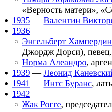
«Верность матери», «С
1935
—
Валентин Виктор
1936
Энгельберт Хампердин
Джордж Дорси), певец.
Норма Алеандро
, арге
1939
—
Леонид Каневски
1941
—
Интс Буранс
, лат
1942
Жак Рогге
, председате