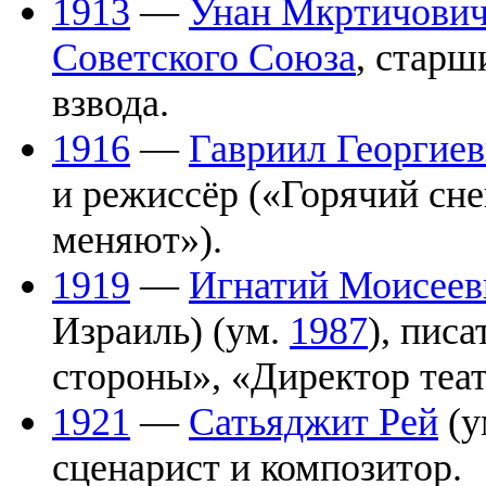
1913
—
Унан Мкртичович
Советского Союза
, старш
взвода.
1916
—
Гавриил Георгиев
и режиссёр («Горячий сне
меняют»).
1919
—
Игнатий Моисеев
Израиль) (ум.
1987
), пис
стороны», «Директор теат
1921
—
Сатьяджит Рей
(у
сценарист и композитор.