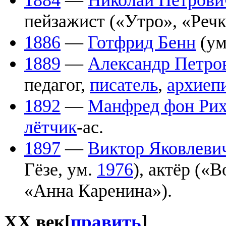
1884
—
Николай Петров
пейзажист («Утро», «Речк
1886
—
Готфрид Бенн
(ум
1889
—
Александр Петро
педагог,
писатель
,
архиеп
1892
—
Манфред фон Рих
лётчик
-ас.
1897
—
Виктор Яковлеви
Гёзе, ум.
1976
), актёр («
«Анна Каренина»).
XX век
[
править
]