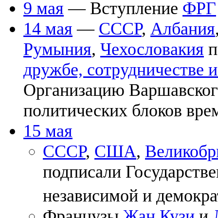
9 мая
— Вступление
ФРГ
14 мая
—
СССР
,
Албания
Румыния
,
Чехословакия
п
дружбе, сотрудничестве 
Организацию Варшавского
политических блоков вре
15 мая
СССР
,
США
,
Великобр
подписали Государстве
независимой и демокр
Французы
Жан Кузи
и