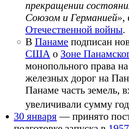
прекращении состоян
Союзом и Германией»
,
Отечественной войны
.
В
Панаме
подписан но
США
о
Зоне Панамског
монопольного права на
железных дорог на Па
Панаме часть земель, в
увеличивали сумму го
30 января
— принято пост
подготовке запуска в
1957