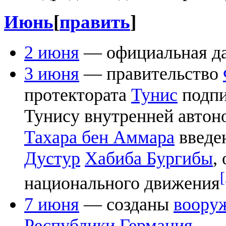
Июнь
[
править
]
2 июня
— официальная да
3 июня
— правительство
протектората
Тунис
подпи
Тунису внутренней автон
Тахара бен Аммара
введе
Дустур
Хабиба Бургибы
,
национального движения
7 июня
— созданы
воору
Республики Германия
.