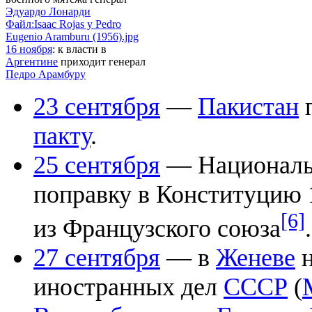
Эдуардо Лонарди
Файл:Isaac Rojas y Pedro
Eugenio Aramburu (1956).jpg
16 ноября
: к власти в
Аргентине
приходит генерал
Педро Арамбуру
23 сентября
—
Пакистан
п
пакту
.
25 сентября
— Националь
поправку в Конституцию 
[6]
из Французского союза
.
27 сентября
— в
Женеве
н
иностранных дел
СССР
(