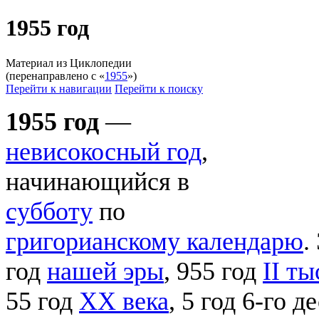
1955 год
Материал из Циклопедии
(перенаправлено с «
1955
»)
Перейти к навигации
Перейти к поиску
1955 год
—
невисокосный год
,
начинающийся в
субботу
по
григорианскому календарю
.
год
нашей эры
, 955 год
II т
55 год
XX века
, 5 год 6-го 