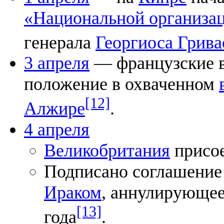
«Национальной организа
генерала
Георгиоса Грива
3 апреля
— французские в
положение в охваченном
[12]
Алжире
.
4 апреля
Великобритания
присо
Подписано соглашени
Ираком
, аннулирующее
[13]
года
.