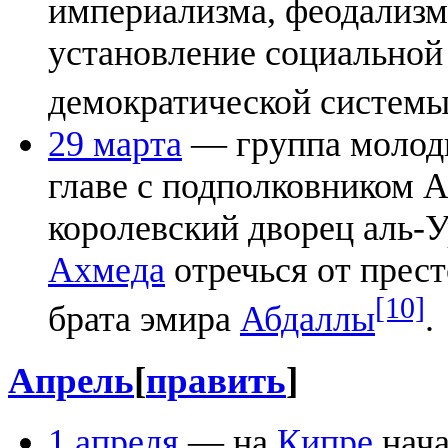
империализма, феодализм
установление социальной
демократической системы
29 марта
— группа молод
главе с подполковником 
королевский дворец аль-
Ахмеда
отречься от прест
[10]
брата эмира
Абдаллы
.
Апрель
[
править
]
1 апреля
— на
Кипре
нача