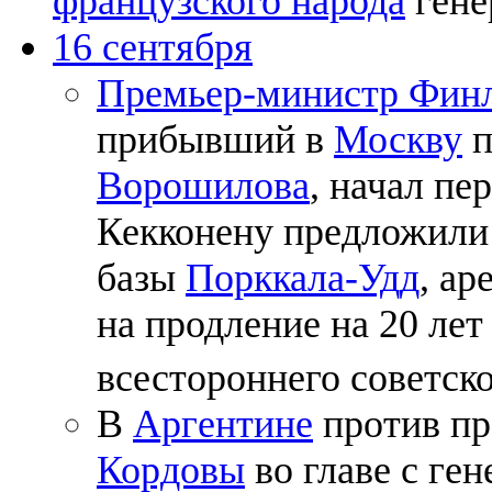
французского народа
гене
16 сентября
Премьер-министр Фин
прибывший в
Москву
п
Ворошилова
, начал пе
Кекконену предложили
базы
Порккала-Удд
, а
на продление на 20 лет
всестороннего советск
В
Аргентине
против пр
Кордовы
во главе с ге