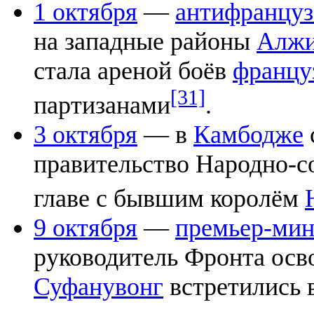
1 октября
—
антифранцуз
на западные районы
Алжи
стала ареной боёв
францу
[31]
партизанами
.
3 октября
— в
Камбодже
правительство Народно-с
главе с бывшим королём
9 октября
—
премьер-мин
руководитель Фронта осв
Суфанувонг
встретились 