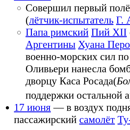
Совершил первый пол
(
лётчик-испытатель
Г. 
Папа римский
Пий XII
Аргентины
Хуана Перо
военно-морских сил по
Оливьери нанесла бомб
дворцу Каса Росада(
Бо
поддержки остальной 
17 июня
— в воздух подн
пассажирский
самолёт
Ту