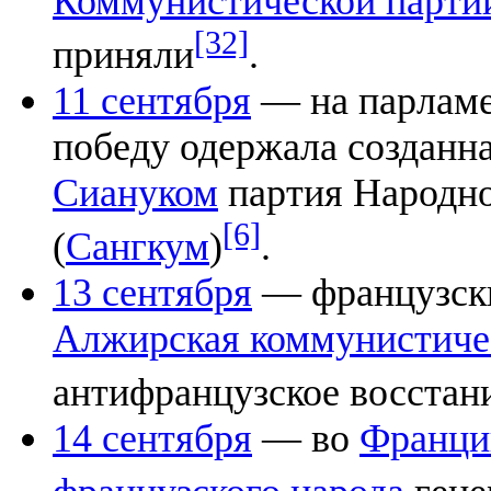
Коммунистической парти
[32]
приняли
.
11 сентября
— на парламе
победу одержала создан
Сиануком
партия Народно
[6]
(
Сангкум
)
.
13 сентября
— французски
Алжирская коммунистиче
антифранцузское восстан
14 сентября
— во
Франци