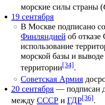
морские силы страны (
19 сентября
В Москве подписано с
Финляндией
об отказе 
использование террит
морской базы и выводе
[34]
территории
.
Советская Армия
досро
20 сентября
— подписан д
[36]
между
СССР
и
ГДР
.