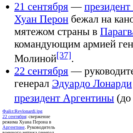
21 сентября
—
президент
Хуан Перон
бежал на кано
мятежом страны в
Парагв
командующим армией ген
[37]
Молиной
.
22 сентября
— руководите
генерал
Эдуардо Лонарди
президент Аргентины
(д
Файл:Revlonardi.jpg
22 сентября
: свержение
режима Хуана Перона в
Аргентине
. Руководитель
военного мятежа генерал