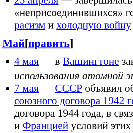
«неприсоединившихся» г
расизм
и
холодную войну
Май
[
править
]
4 мая
— в
Вашингтоне
за
использования атомной э
7 мая
—
СССР
объявил о
союзного договора 1942 г
договора 1944 года, в св
и
Францией
условий этих 