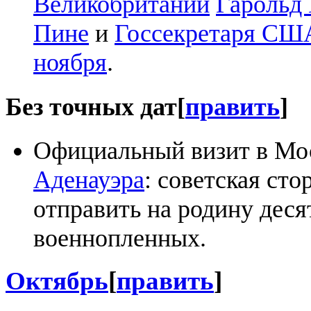
Великобритании
Гарольд
Пине
и
Госсекретаря СШ
ноября
.
Без точных дат
[
править
]
Официальный визит в Мо
Аденауэра
: советская сто
отправить на родину дес
военнопленных.
Октябрь
[
править
]