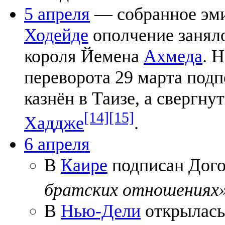
5 апреля
— собранное эм
Ходейде
ополчение занял
короля Йемена
Ахмеда
. 
переворота 29 марта под
казнён в Таизе, а свергн
[14]
[15]
Хаддже
.
6 апреля
В
Каире
подписан Дог
братских отношениях
В
Нью-Дели
открылась