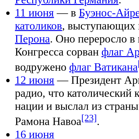
11 июня
— в
Буэнос-Айр
католиков
, выступающих 
Перона
. Оно переросло в 
Конгресса сорван
флаг А
водружено
флаг Ватикана
12 июня
— Президент Арг
радио, что католический 
нации и выслал из стран
[23]
Рамона Навоа
.
16 июня