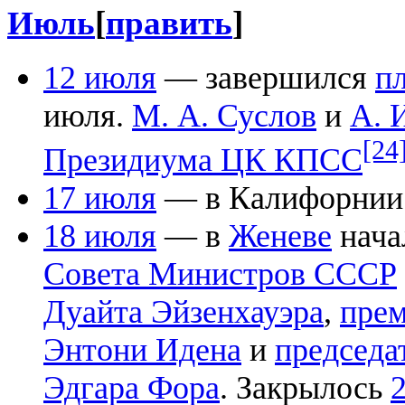
Июль
[
править
]
12 июля
— завершился
п
июля.
М. А. Суслов
и
А. 
[24
Президиума ЦК КПСС
17 июля
— в Калифорнии
18 июля
— в
Женеве
нача
Совета Министров СССР
Дуайта Эйзенхауэра
,
прем
Энтони Идена
и
председа
Эдгара Фора
. Закрылось