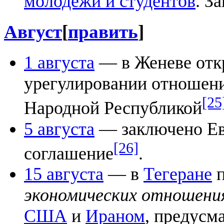
молодёжи и студентов
. З
Август
[
править
]
1 августа
— в Женеве отк
урегулировании отношен
[25
Народной Республикой
5 августа
— заключено Ев
[26]
соглашение
.
15 августа
— в
Тегеране
п
экономических отношения
США
и
Ираном
, предусм