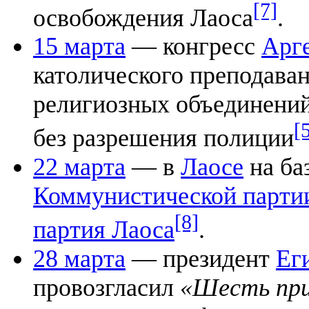
[7]
освобождения Лаоса
.
15 марта
— конгресс
Арг
католического преподаван
религиозных объединений
[
без разрешения полиции
22 марта
— в
Лаосе
на ба
Коммунистической парти
[8]
партия Лаоса
.
28 марта
— президент
Ег
провозгласил
«Шесть при