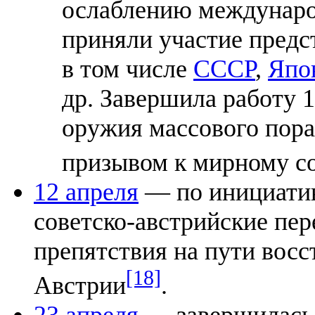
ослаблению междунаро
приняли участие предс
в том числе
СССР
,
Япо
др. Завершила работу 
оружия массового пора
призывом к мирному с
12 апреля
— по инициати
советско-австрийские пе
препятствия на пути восс
[18]
Австрии
.
23 апреля
— завершилас