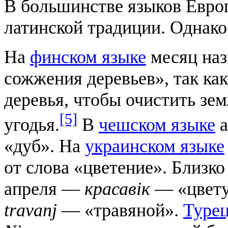
В большинстве языков Европ
латинской традиции. Однако
На
финском языке
месяц на
сожжения деревьев», так как
деревья, чтобы очистить зе
[5]
угодья.
В
чешском языке
а
«дуб». На
украинском языке
от слова «цветение». Близк
апреля —
красавік
— «цвет
travanj
— «травяной».
Турец