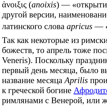
ἁνοιξις (
anoixis
) — «открыти
другой версии, наименовани
латинского слова
apricus
— «
Так как некоторые из римск
божеств, то апрель тоже по
Veneris). Поскольку праздн
первый день месяца, было в
название месяца
Aprilis
прои
к греческой богине
Афродит
римлянами с Венерой, или ж