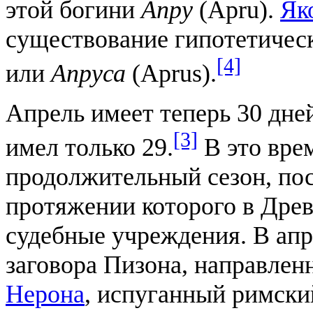
этой богини
Апру
(Apru).
Як
существование гипотетическ
[4]
или
Апруса
(Aprus).
Апрель имеет теперь 30 дне
[3]
имел только 29.
В это вре
продолжительный сезон, пос
протяжении которого в Древ
судебные учреждения. В апр
заговора Пизона, направлен
Нерона
, испуганный римски