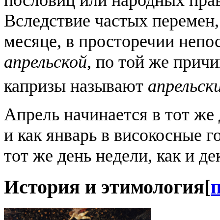
пословиц или народных прав
Вследствие частых перемен
месяце, в просторечии неп
апрельской
, по той же прич
капризы называют
апрельск
Апрель начинается в тот же 
и как январь в високосные г
тот же день недели, как и де
История и этимология
[