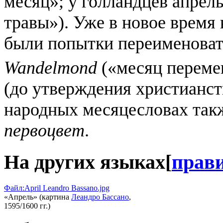
месяц»; у голландцев апрел
травы»). Уже в новое время
были попытки переименоват
Wandelmond
(«месяц переме
(до утверждения христианст
народных месяцесловах та
первоцвет
.
На других языках
[
прав
Файл:April Leandro Bassano.jpg
«Апрель» (картина
Леандро Бассано
,
1595/1600 гг.)