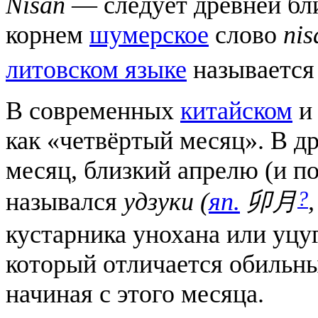
Nisan
— следует древней бл
корнем
шумерское
слово
nis
литовском языке
называетс
В современных
китайском
как «четвёртый месяц». В д
месяц, близкий апрелю (и п
?
назывался
удзуки
(
яп.
卯月
кустарника унохана или уцу
который отличается обильн
начиная с этого месяца.