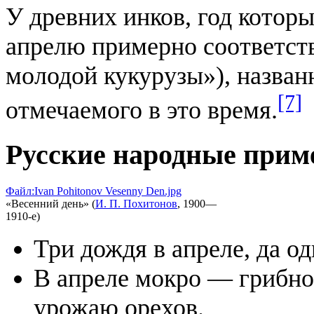
У древних инков, год которы
апрелю примерно соответст
молодой кукурузы»), назван
[7]
отмечаемого в это время.
Русские народные при
Файл:Ivan Pohitonov Vesenny Den.jpg
«Весенний день» (
И. П. Похитонов
, 1900—
1910-е)
Три дождя в апреле, да о
В апреле мокро — грибное
урожаю орехов.