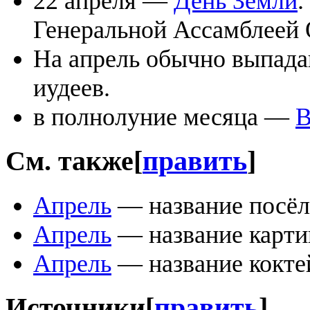
22 апреля —
День Земли
.
Генеральной Ассамблеей 
На апрель обычно выпад
иудеев.
в полнолуние месяца —
В
См. также
[
править
]
Апрель
— название посёл
Апрель
— название карти
Апрель
— название кокте
Источники
[
править
]