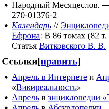
Народный Месяцеслов. — 
270-01376-2
Календарь
//
Энциклопеди
Ефрона
: В 86 томах (82 т.
Статья
Витковского В. В.
Ссылки
[
править
]
Апрель в Интернете
и
Апр
«
Викиреальность
»
Апрель
в
энциклопедии «
Апрель
в
Абсурдопедии