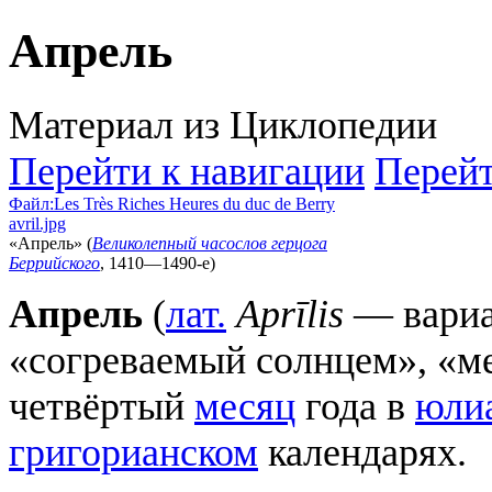
Апрель
Материал из Циклопедии
Перейти к навигации
Перейт
Файл:Les Très Riches Heures du duc de Berry
avril.jpg
«Апрель» (
Великолепный часослов герцога
Беррийского
, 1410—1490-е)
Апрель
(
лат.
Aprīlis
— вариа
«согреваемый солнцем», «
четвёртый
месяц
года в
юли
григорианском
календарях.