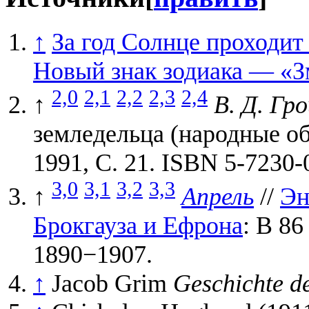
↑
За год Солнце проходит н
Новый знак зодиака — «З
2,0
2,1
2,2
2,3
2,4
↑
В. Д. Гр
земледельца (народные 
1991, С. 21. ISBN 5-7230-
3,0
3,1
3,2
3,3
↑
Апрель
//
Эн
Брокгауза и Ефрона
: В 86
1890−1907.
↑
Jacob Grim
Geschichte d