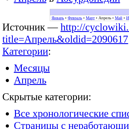
Январь
•
Февраль
•
Март
•
Апрель
•
Май
•
И
Источник —
http://cyclowiki
title=Апрель&oldid=2090617
Категории
:
Месяцы
Апрель
Скрытые категории:
Все хронологические спи
Страницы с неработающ