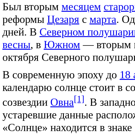
Был вторым
месяцем
старор
реформы
Цезаря
с
марта
. О
дней. В
Северном полушари
весны
, в
Южном
— вторым 
октября Северного полушар
В современную эпоху до
18 
календарю солнце стоит в с
[1]
созвездии
Овна
. В западн
устаревшие данные располож
«Солнце» находится в знаке 