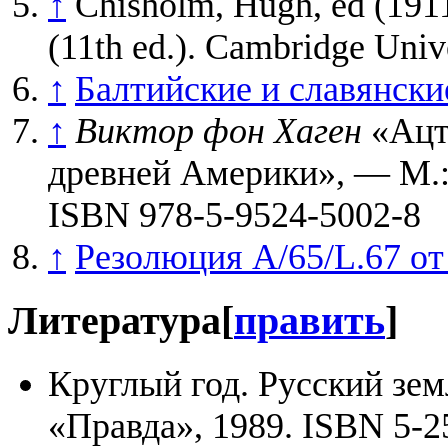
↑
Chisholm, Hugh, ed (1911
(11th ed.). Cambridge Unive
↑
Балтийские и славянски
↑
Виктор фон Хаген
«Ацте
древней Америки», — М.: 
ISBN 978-5-9524-5002-8
↑
Резолюция A/65/L.67 от 
Литература
[
править
]
Круглый год. Русский зе
«Правда», 1989. ISBN 5-2