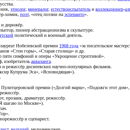
усства.
нник,
этнолог
,
минералог
,
естествоиспытатель
и
коллекционер
-
ал
р-химик,
поэт
, «отец поэзии на
эсперанто
».
 и дирижёр.
ульптор, пионер абстракционизма в скульптуре.
етский
политический и военный деятель.
, лауреат Нобелевской премии
1968 года
«за писательское мастерс
нов «Стон горы», «Старая столица» и др.
тор пяти симфоний и оперы «Укрощение строптивой».
ф, изобретатель
акваланга
.
р и режиссёр диснеевских научно-популярных фильмов.
иксир Купрума Эса», «Ясновидящая»).
.
ат Пулитцеровской премии («Долгий марш», «Подожги этот дом»,
 режиссёр.
оэт, прозаик, драматург, режиссёр.
«Я шагаю по Москве»).
пач.
Top».
инорежиссёр и сценарист.
лист
,
ведущий
, медиаменджер.