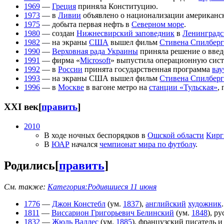
1969
—
Греция
приняла Конституцию.
1973
— в
Ливии
объявлено о национализации американс
1975
— добыта первая нефть в
Северном море
.
1980
— создан
Нижнесвирский заповедник
в
Ленинградс
1982
— на экраны
США
вышел фильм
Стивена Спилберг
1990
—
Верховная рада Украины
приняла решение о введ
1991
— фирма «
Microsoft
» выпустила операционную сис
1992
— в
России
принята государственная программа
вау
1993
— на экраны США вышел фильм
Стивена Спилберг
1996
— в
Москве
в вагоне метро на
станции «Тульская»
,
XXI век
[
править
]
2010
В ходе ночных беспорядков в
Ошской области
Кирг
В
ЮАР
начался
чемпионат мира по футболу
.
Родились
[
править
]
См. также:
Категория:Родившиеся 11 июня
1776
—
Джон Констебл
(ум.
1837
),
английский
художник
.
1811
—
Виссарион Григорьевич Белинский
(ум.
1848
), р
1832
—
Жюль Валлес
(ум.
1885
), французский писатель 