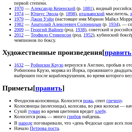
первой степени.
1970
—
Александр Керенский
(р.
1881
), видный российс
1974
—
Юлиус Эвола
(р.
1898
),
итальянский
мыслитель,
1979
—
Джон Уэйн
(настоящее имя Мэрион Майкл Морри
1982
—
Анатолий Алексеевич Солоницын
(р.
1934
), — с
2009
—
Георгий Вайнер
(род.
1938
), советский и российс
2012
—
Теофило Стивенсон
(род.
1952
), кубинский бокс
чемпионов по боксу.
Художественные произведения
[
править
1632
—
Робинзон Крузо
вернулся в Англию, пробыв в отсу
Робинзона Крузо, моряка из Йорка, прожившего двадцать
выброшен после кораблекрушения, во время которого вес
Приметы
[
править
]
Феодосия-колосяница. Колосится
рожь
, сеют
гречиху
.
Колосяницы (колесницы), колосава, во ржи колосья — на
Сухой
туман
во время цветения вредит
хлебу
.
Колосится рожь — много
грибов
найдешь.
В
народе
поговаривали, что «день Федосьи один всех пон
Начало
Петрова поста
.