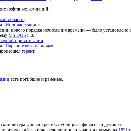
ких нефтяных компаний.
кой области
.
а
«
Инопланетянин
».
ении нового порядка исчисления времени — было установлено 
тему
MS DOS
5.0.
черной приватизации
.
а
«
Парк юрского периода
».
 произошёл
теракт
.
изии
есть погибшие и раненые.
усский литературный критик, публицист, философ и демократ.
и политический деятель, революционер, участник коммуны
1871 