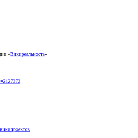
дии «
Викиреальность
»
id=2127372
 википроектов