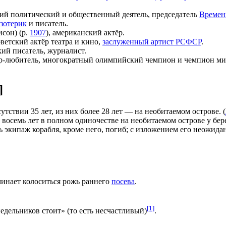
кий политический и общественный деятель, председатель
Времен
эзотерик
и писатель.
сон) (р.
1907
), американский актёр.
оветский актёр театра и кино,
заслуженный артист РСФСР
.
кий писатель, журналист.
ёр-любитель, многократный олимпийский чемпион и чемпион ми
]
тствии 35 лет, из них более 28 лет — на необитаемом острове. (
 восемь лет в полном одиночестве на необитаемом острове у бе
ь экипаж корабля, кроме него, погиб; с изложением его неожид
чинает колоситься рожь раннего
посева
.
[1]
едельников стоит» (то есть несчастливый)
.