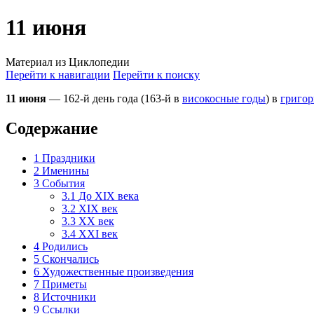
11 июня
Материал из Циклопедии
Перейти к навигации
Перейти к поиску
11 июня
— 162-й день года (163-й в
високосные годы
) в
григор
Содержание
1
Праздники
2
Именины
3
События
3.1
До XIX века
3.2
XIX век
3.3
XX век
3.4
XXI век
4
Родились
5
Скончались
6
Художественные произведения
7
Приметы
8
Источники
9
Ссылки