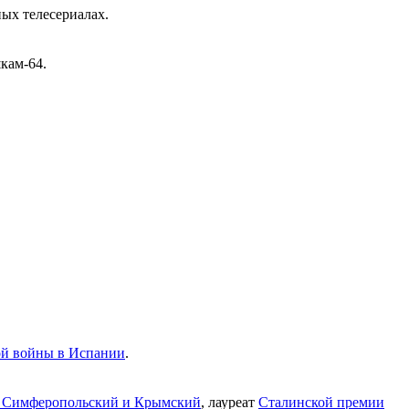
ных телесериалах.
кам-64.
ой войны в Испании
.
 Симферопольский и Крымский
, лауреат
Сталинской премии