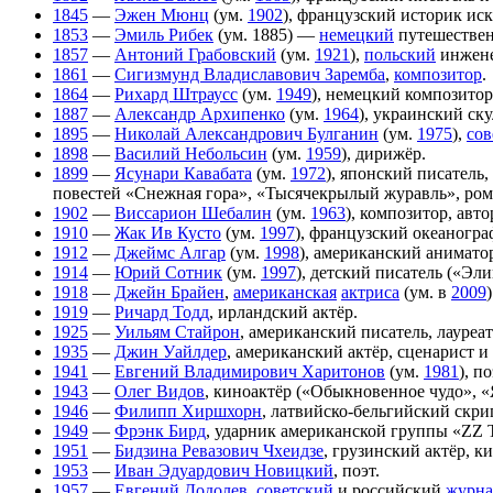
1845
—
Эжен Мюнц
(ум.
1902
), французский историк иск
1853
—
Эмиль Рибек
(ум. 1885) —
немецкий
путешестве
1857
—
Антоний Грабовский
(ум.
1921
),
польский
инжене
1861
—
Сигизмунд Владиславович Заремба
,
композитор
.
1864
—
Рихард Штраусс
(ум.
1949
), немецкий композитор
1887
—
Александр Архипенко
(ум.
1964
), украинский ск
1895
—
Николай Александрович Булганин
(ум.
1975
),
сов
1898
—
Василий Небольсин
(ум.
1959
), дирижёр.
1899
—
Ясунари Кавабата
(ум.
1972
), японский писатель
повестей «Снежная гора», «Тысячекрылый журавль», рома
1902
—
Виссарион Шебалин
(ум.
1963
), композитор, ав
1910
—
Жак Ив Кусто
(ум.
1997
), французский океаногра
1912
—
Джеймс Алгар
(ум.
1998
), американский анимато
1914
—
Юрий Сотник
(ум.
1997
), детский писатель («Эл
1918
—
Джейн Брайен
,
американская
актриса
(ум. в
2009
)
1919
—
Ричард Тодд
, ирландский актёр.
1925
—
Уильям Стайрон
, американский писатель, лауре
1935
—
Джин Уайлдер
, американский актёр, сценарист и
1941
—
Евгений Владимирович Харитонов
(ум.
1981
), п
1943
—
Олег Видов
, киноактёр («Обыкновенное чудо», 
1946
—
Филипп Хиршхорн
, латвийско-бельгийский скри
1949
—
Фрэнк Бирд
, ударник американской группы «ZZ 
1951
—
Бидзина Ревазович Чхеидзе
, грузинский актёр, к
1953
—
Иван Эдуардович Новицкий
, поэт.
1957
—
Евгений Додолев
,
советский
и российский
журна