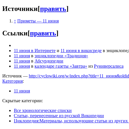
Источники
[
править
]
↑
Приметы — 11 июня
Ссылки
[
править
]
11 июня в Интернете
и
11 июня в викисреде
в энциклопе
11 июня
в
энциклопедии «Традиция»
11 июня
в
Абсурдопедии
11 июня
в
календаре газеты «Завтра»
из
Руниверсалиса
Источник —
http://cyclowiki.org/w/index.php?title=11_июня&old
Категория
:
11 июня
Скрытые категории:
Все хронологические списки
Статьи, перенесенные из русской Википедии
Циклопедия:Материалы, использующие статьи из других