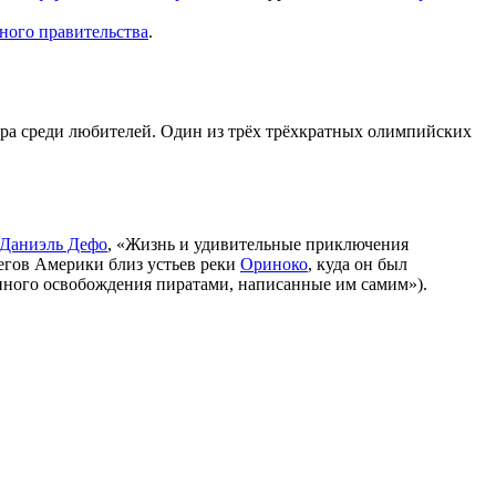
ного правительства
.
ра среди любителей. Один из трёх трёхкратных олимпийских
Даниэль Дефо
, «Жизнь и удивительные приключения
регов Америки близ устьев реки
Ориноко
, куда он был
анного освобождения пиратами, написанные им самим»).