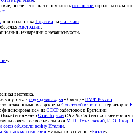
в
битве при Азазе
.
твие, после чего впал в немилость
испанской
королевы из-за тог
ес
.
я
признала права
Пруссии
на
Силезию
.
обережья
Австралии
.
аписания Декларации о независимости.
уши
».
венная выставка.
ась и утонула
подводная лодка
«Львица»
ВМФ России
.
ило незаконными все декреты
Советской власти
на территории
К
 с финансированием из
СССР
забастовок в Британии.
m Beebe
) и инженер
Отис Бэртон
(
Otis Barton
) на построенной ими
реляны советские военачальники
М. Н. Тухачевский
,
И. Э. Якир
,
й союз
объявили войну
Италии
.
м Британской империи
музыкантов группы «
Битлз
».