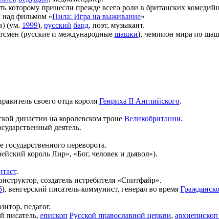
ость которому принесли прежде всего роли в британских комедий
л над фильмом «
Пила: Игра на выживание
»
) (ум.
1999
),
русский
бард
, поэт, музыкант.
ртсмен (русские и международные
шашки
), чемпион мира по шаш
равитель своего отца короля
Генриха II Английского
.
ской династии на королевском троне
Великобритании
.
сударственный деятель.
де государственного переворота.
рейский король Лир», «Бог, человек и дьявол»).
нтаст
.
конструктор, создатель истребителя «Спитфайр».
6
), венгерский писатель-коммунист, генерал во время
Гражданск
озитор, педагог.
й писатель,
епископ
Русской православной церкви
,
архиепископ