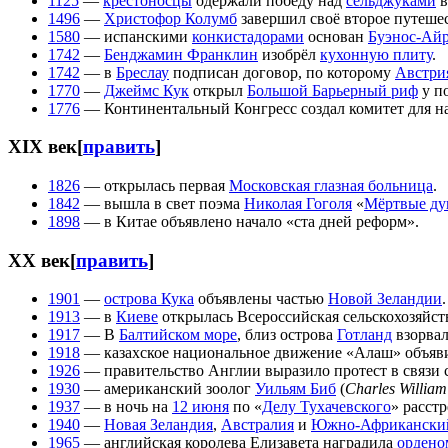
1125
—
крестоносцы
одержали победу над
сельджуками
1496
—
Христофор Колумб
завершил своё второе путешес
1580
— испанскими
конкистадорами
основан
Буэнос-Айр
1742
—
Бенджамин Франклин
изобрёл
кухонную плиту
.
1742
— в
Бреслау
подписан договор, по которому
Австри
1770
—
Джеймс Кук
открыл
Большой Барьерный риф
у п
1776
— Континентальный Конгресс создал комитет для н
XIX век
[
править
]
1826
— открылась первая
Московская глазная больница
.
1842
— вышла в свет поэма
Николая Гоголя
«
Мёртвые д
1898
— в Китае объявлено начало «ста дней реформ».
XX век
[
править
]
1901
—
острова Кука
объявлены частью
Новой Зеландии
.
1913
— в
Киеве
открылась Всероссийская сельскохозяйст
1917
— В
Балтийском море
, близ острова
Готланд
взорвал
1918
— казахское национальное движение «Алаш» объяв
1926
— правительство Англии выразило протест в связи
1930
— американский зоолог
Уильям Биб
(
Charles Willia
1937
— в ночь на
12 июня
по «
Делу Тухачевского
» расст
1940
—
Новая Зеландия
,
Австралия
и
Южно-Африкански
1965
— английская королева Елизавета наградила
ордено