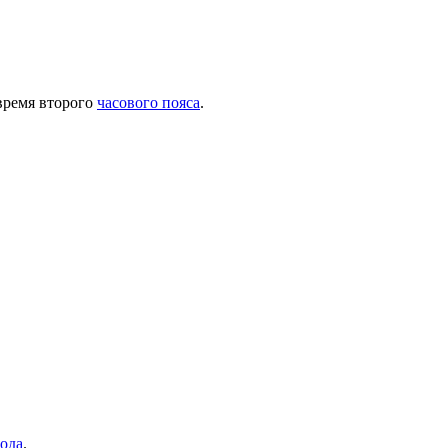
время второго
часового пояса
.
года
.