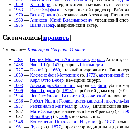
1959
—
Хью Лори
, актёр, писатель и музыкант, известн
1963
—
Грегг Хоффман
, американский продюсер. Работа
1970
—
Веня Д’ркин
(настоящее имя Александр Литвинов
1983
—
Аникеев, Юрий Владимирович
, украинский спо
1986
—
Шайа Лабаф
, американский актёр.
Скончались
[
править
]
См. также:
Категория:Умершие 11 июня
1183
—
Генрих Молодой Английский
,
король
Англии, соп
1488
—
Яков III
(р.
1452
), король
Шотландии
.
1727
—
Георг I
(р.
1660
), первый представитель Ганновер
1859
—
Клеменс фон Меттерних
(р.
1773
),
австрийский
го
1867
—
Карл Отто Вебер
, немецкий хирург.
1903
—
Александр Обренович
, король
Сербии
, убит в хо
1909
—
Яков Гордин
(р.
1853
), еврейский драматург («Ев
1934
—
Лев Семёнович Выготский
,
советский
психолог.
1936
—
Роберт Ирвин Говард
,
американский
писатель
-
фа
1937
—
Реджинальд Митчелл
(р.
1895
), английский авиа
1937 —
Мате Залка
(настоящее имя Бела Франкль) (р.
189
1937 —
Иона Якир
(р.
1896
), военачальник.
1948
—
Константин Николаевич Игумнов
(р.
1873
), комп
1961
—
Лука
(род.
1877
), профессор медицины и духовны