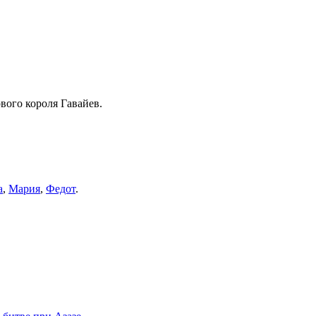
рвого короля Гавайев.
а
,
Мария
,
Федот
.