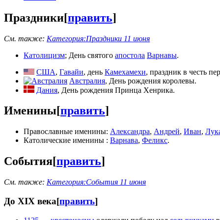
Праздники
[
править
]
См. также:
Категория:Праздники 11 июня
Католицизм
; День святого
апостола
Варнавы
.
США
,
Гавайи
, день
Камехамехи
, праздник в честь пе
Австралия
, День рождения королевы.
Дания
, День рождения Принца Хенрика.
Именины
[
править
]
Православные именины:
Александра
,
Андрей
,
Иван
,
Лук
Католические именины :
Варнава
,
Феликс
.
События
[
править
]
См. также:
Категория:События 11 июня
До XIX века
[
править
]