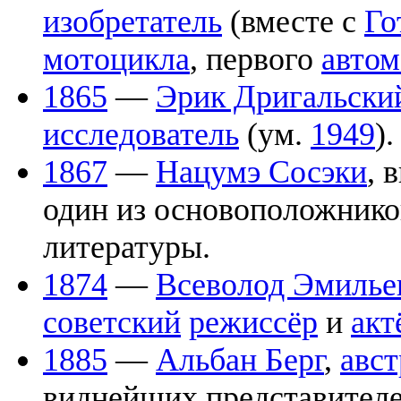
изобретатель
(вместе с
Го
мотоцикла
, первого
автом
1865
—
Эрик Дригальски
исследователь
(ум.
1949
).
1867
—
Нацумэ Сосэки
, 
один из основоположнико
литературы.
1874
—
Всеволод Эмилье
советский
режиссёр
и
акт
1885
—
Альбан Берг
,
авс
виднейших представител