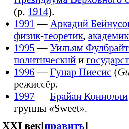
(р.
1914
).
1991
—
Аркадий Бейнусо
физик
-
теоретик
,
академик
1995
—
Уильям Фулбрайт
политический
и
государс
1996
—
Гунар Пиесис
(
Gu
режиссёр.
1997
—
Брайан Коннолли
группы «Sweet».
XXI век
[
править
]