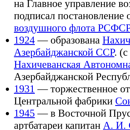
на Главное управление во
подписал постановление 
воздушного флота РСФС
1924
— образована
Нахич
Азербайджанской ССР
. (
Нахичеванская Автономн
Азербайджанской Респуб
1931
— торжественное от
Центральной фабрики
Со
1945
— в Восточной Прус
артбатареи капитан
А. И.