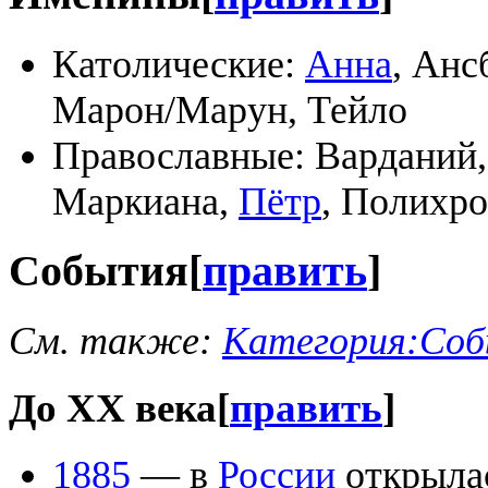
Католические:
Анна
, Анс
Марон/Марун, Тейло
Православные: Варданий
Маркиана,
Пётр
, Полихр
События
[
править
]
См. также:
Категория:Соб
До XX века
[
править
]
1885
— в
России
открылас