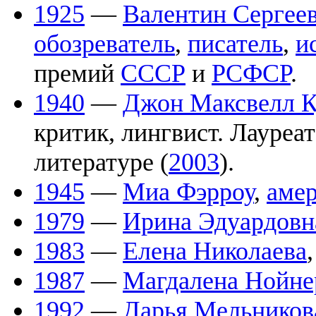
1925
—
Валентин Сергее
обозреватель
,
писатель
,
и
премий
СССР
и
РСФСР
.
1940
—
Джон Максвелл К
критик, лингвист. Лауреа
литературе (
2003
).
1945
—
Миа Фэрроу
,
амер
1979
—
Ирина Эдуардовн
1983
—
Елена Николаева
1987
—
Магдалена Нойне
1992
—
Дарья Мельников