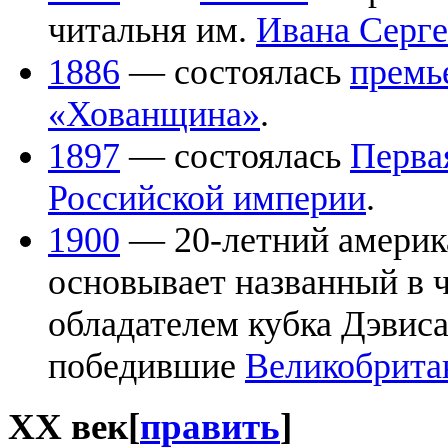
читальня им.
Ивана Серге
1886
— состоялась
премь
«Хованщина»
.
1897
— состоялась
Перва
Российской империи
.
1900
— 20-летний америк
основывает названный в 
обладателем кубка Дэвис
победившие
Великобрит
XX век
[
править
]