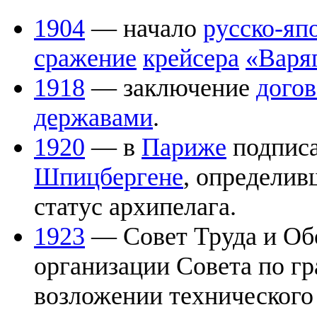
1904
— начало
русско-яп
сражение
крейсера
«Варя
1918
— заключение
догов
державами
.
1920
— в
Париже
подписа
Шпицбергене
, определи
статус архипелага.
1923
— Совет Труда и Об
организации Совета по г
возложении технического