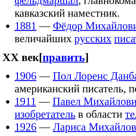
фельдмаршал
, главноком
кавказский наместник.
1881
—
Фёдор Михайлови
величайших
русских
писа
XX век
[
править
]
1906
—
Пол Лоренс Данб
американский писатель, п
1911
—
Павел Михайлови
изобретатель
в области
т
1926
—
Лариса Михайлов