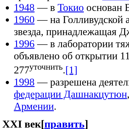
1948
— в
Токио
основан 
1960
— на Голливудской а
звезда, принадлежащая Д
1996
— в лаборатории тя
объявлено об открытии 11
уточнить
277
.
[1]
1998
— разрешена деятел
федерации Дашнакцутюн
Армении
.
XXI век
[
править
]