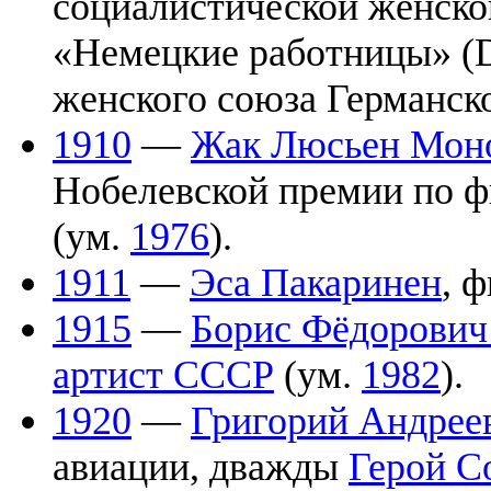
социалистической женско
«Немецкие работницы» (D
женского союза Германск
1910
—
Жак Люсьен Мон
Нобелевской премии по ф
(ум.
1976
).
1911
—
Эса Пакаринен
, 
1915
—
Борис Фёдорович
артист СССР
(ум.
1982
).
1920
—
Григорий Андрее
авиации, дважды
Герой С