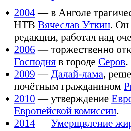
2004
— в Анголе трагичес
НТВ
Вячеслав Уткин
. Он
редакции, работал над о
2006
— торжественно от
Господня
в городе
Серов
.
2009
—
Далай-лама
, реш
почётным гражданином
Р
2010
— утверждение
Евр
Европейской комиссии
.
2014
—
Умерщвление жи