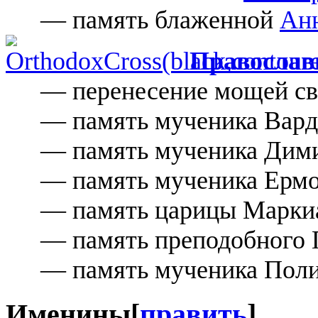
— память блаженной
Ан
Православ
— перенесение мощей с
— память мученика Вард
— память мученика Дими
— память мученика Ермо
— память царицы Марки
— память преподобного П
— память мученика Поли
Именины
[
править
]