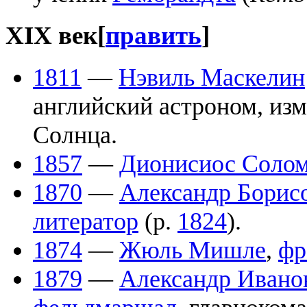
XIX век
[
править
]
1811
—
Нэвиль Маскелин
английский астроном, из
Солнца.
1857
—
Дионисиос Соло
1870
—
Александр Борис
литератор
(р.
1824
).
1874
—
Жюль Мишле
,
фр
1879
—
Александр Ивано