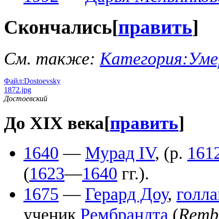
Скончались
[
править
]
См. также:
Категория:Уме
Файл:Dostoevsky
1872.jpg
Достоевский
До XIX века
[
править
]
1640
—
Мурад IV
, (р.
161
(
1623
—
1640
гг.).
1675
—
Герард Доу
,
голл
ученик
Рембрандта
(
Remb