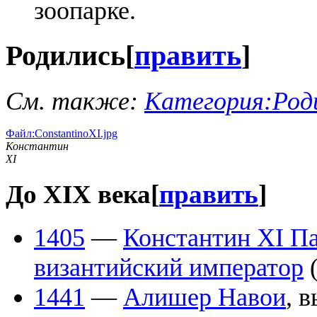
зоопарке.
Родились
[
править
]
См. также:
Категория:Род
Файл:ConstantinoXI.jpg
Константин
XI
До XIX века
[
править
]
1405
—
Константин XI П
византийский император
1441
—
Алишер Навои
, 