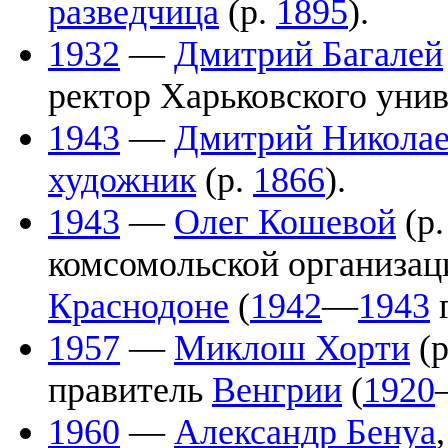
разведчица
(р.
1895
).
1932
—
Дмитрий Багалей
ректор Харьковского унив
1943
—
Дмитрий Николае
художник
(р.
1866
).
1943
—
Олег Кошевой
(р
комсомольской организац
Краснодоне
(
1942
—
1943
г
1957
—
Миклош Хорти
(р
правитель
Венгрии
(
1920
1960
—
Александр Бенуа