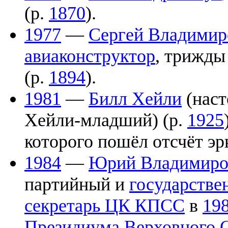
(р.
1870
).
1977
—
Сергей Владими
авиаконструктор
, трижд
(р.
1894
).
1981
—
Билл Хейли
(наст
Хейли-младший) (р.
1925
которого пошёл отсчёт э
1984
—
Юрий Владимиро
партийный и
государстве
секретарь ЦК КПСС
в
19
Президиума Верховного 