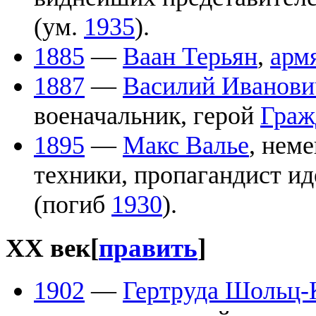
(ум.
1935
).
1885
—
Ваан Терьян
,
арм
1887
—
Василий Иванови
военачальник, герой
Граж
1895
—
Макс Валье
, нем
техники, пропагандист и
(погиб
1930
).
XX век
[
править
]
1902
—
Гертруда Шольц-