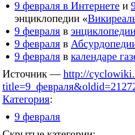
9 февраля в Интернете
и
энциклопедии «
Викиреал
9 февраля
в
энциклопедии
9 февраля
в
Абсурдопеди
9 февраля
в
календаре газ
Источник —
http://cyclowiki
title=9_февраля&oldid=2127
Категория
:
9 февраля
Скрытые категории: