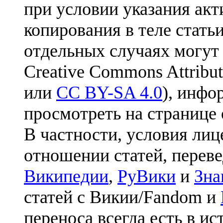
при условии указания акт
копирования в теле статьи
отдельных случаях могут
Creative Commons Attribut
или
CC BY-SA 4.0
), инфо
просмотреть на странице 
В частности, условия лиц
отношении статей, перев
Википедии
,
РуВики
и
Зна
статей с Викии/Fandom и
переноса всегда есть в ис