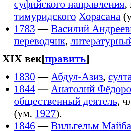
суфийского направления
,
тимуридского
Хорасана
(
1783
—
Василий Андреев
переводчик
,
литературны
XIX век
[
править
]
1830
—
Абдул-Азиз
,
султ
1844
—
Анатолий Фёдоро
общественный деятель
, 
(ум.
1927
).
1846
—
Вильгельм Майб