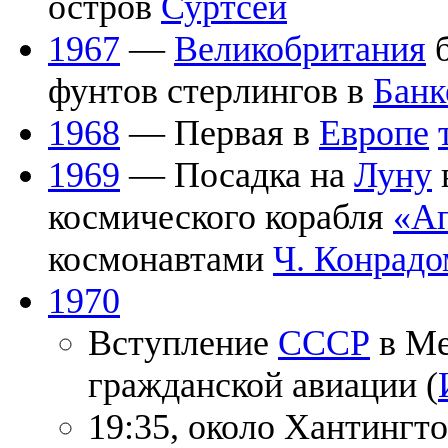
остров
Суртсей
1967
—
Великобритания
б
фунтов стерлингов в
Банк
1968
— Первая в
Европе
1969
— Посадка на
Луну
космического корабля
«Ап
космонавтами
Ч. Конрадо
1970
Вступление
СССР
в Ме
гражданской авиации (
19:35, около Хантингт