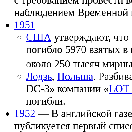
с требованием провести 
наблюдением Временной
1951
США
утверждают, что 
погибло 5970 взятых 
около 250 тысяч мирн
Лодзь
,
Польша
. Разбив
DC-3» компании «
LOT P
погибли.
1952
— В английской газе
публикуется первый спис