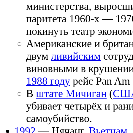
министерства, выросши
паритета 1960-x — 1970
покинуть театр эконом
Американские и британ
двум
ливийским
сотруд
виновными в крушении
1988 году
рейс Pan Am F
В
штате Мичиган
(
СШ
убивает четырёх и рани
самоубийство.
1992
— Нячанг,
Вьетнам
.