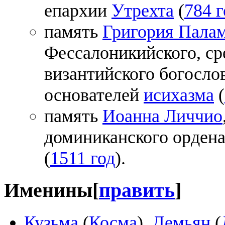
епархии
Утрехта
(
784 г
память
Григория Пала
Фессалоникийского, ср
византийского богослов
основателей
исихазма
(
память
Иоанна Личчио
доминиканского ордена
(
1511 год
).
Именины
[
править
]
Кузьма
(
Косма
),
Демьян
(