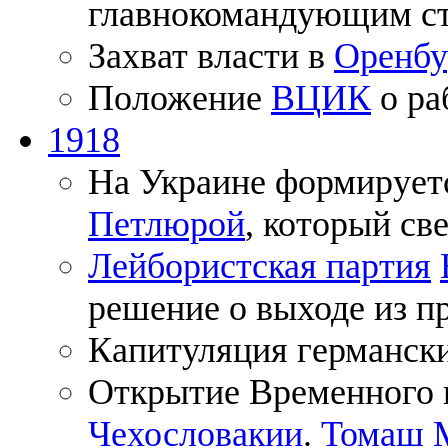
главнокомандующим ст
Захват власти в
Оренбу
Положение
ВЦИК
о ра
1918
На Украине формируетс
Петлюрой
, который св
Лейбористская партия
решение о выходе из п
Капитуляция германски
Открытие Временного 
Чехословакии
.
Томаш 