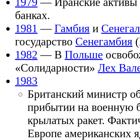
1979
— Иранские активы 
банках.
1981
—
Гамбия
и
Сенегал
государство
Сенегамбия
(
1982
— В
Польше
освобо
«Солидарности»
Лех Вал
1983
Британский министр об
прибытии на военную 
крылатых ракет. Факти
Европе американских я