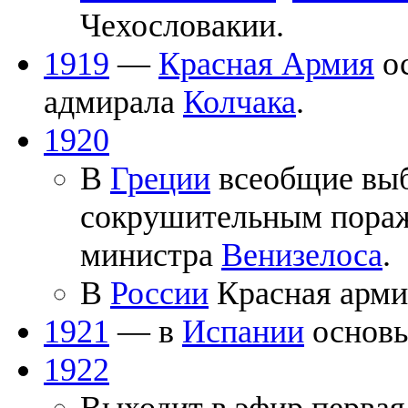
Чехословакии.
1919
—
Красная Армия
о
адмирала
Колчака
.
1920
В
Греции
всеобщие выб
сокрушительным пораж
министра
Венизелоса
.
В
России
Красная арми
1921
— в
Испании
основы
1922