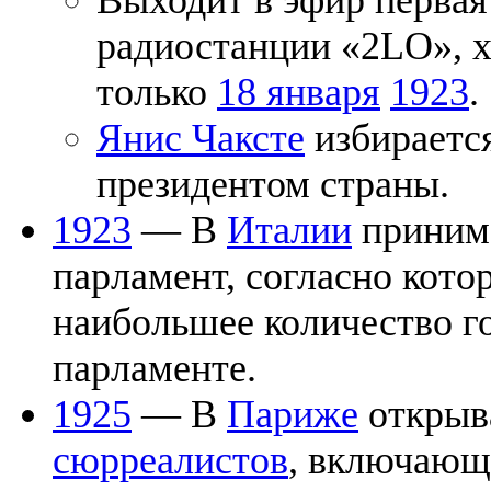
Выходит в эфир первая
радиостанции «2LO», х
только
18 января
1923
.
Янис Чаксте
избираетс
президентом страны.
1923
— В
Италии
принима
парламент, согласно кото
наибольшее количество го
парламенте.
1925
— В
Париже
открыва
сюрреалистов
, включающ