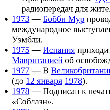
радиопередач для жите
1973
—
Бобби Мур
провод
международное выступле
Уэмбли.
1975
—
Испания
приходи
Мавританией
об освобож
1977
— В
Великобритани
(до
12 января
1978
).
1978
— Подписан к печат
«Соблазн».