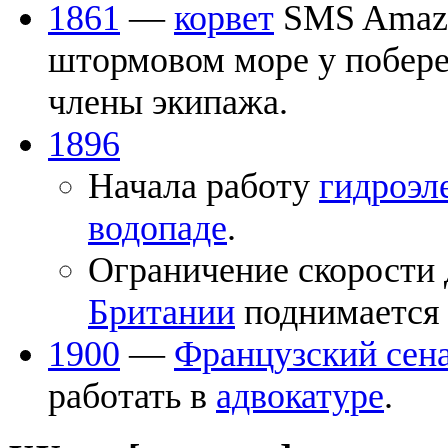
1861
—
корвет
SMS Amazon
штормовом море у побер
члены экипажа.
1896
Начала работу
гидроэл
водопаде
.
Ограничение скорости 
Британии
поднимается с
1900
—
Французский сен
работать в
адвокатуре
.