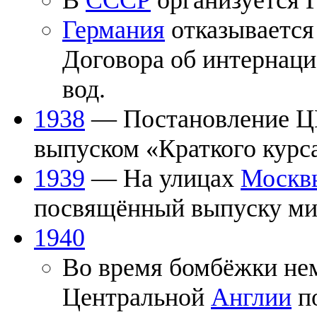
В
СССР
организуется 
Германия
отказывается
Договора об интернаци
вод.
1938
— Постановление ЦК 
выпуском «Краткого курс
1939
— На улицах
Москв
посвящённый выпуску мил
1940
Во время бомбёжки не
Центральной
Англии
по