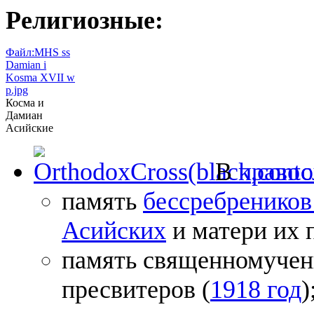
Религиозные:
Файл:MHS ss
Damian i
Kosma XVII w
p.jpg
Косма и
Дамиан
Асийские
В
правос
память
бессребреников
Асийских
и матери их 
память священномучен
пресвитеров (
1918 год
)