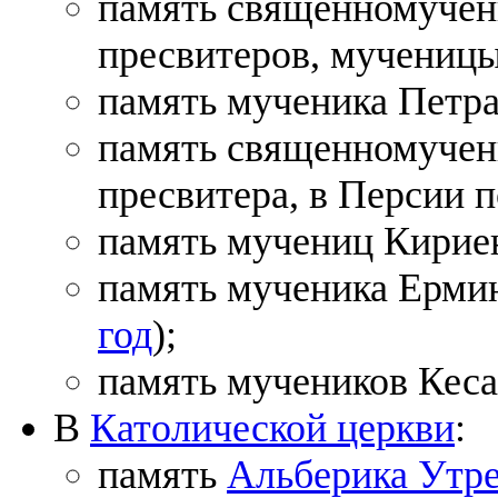
память священномучен
пресвитеров, мученицы
память мученика Петра
память священномучен
пресвитера, в Персии 
память мучениц Кирие
память мученика Ермин
год
);
память мучеников Кесар
В
Католической церкви
:
память
Альберика Утре