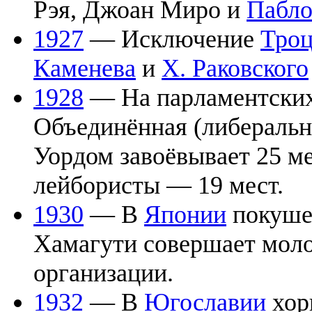
Рэя, Джоан Миро и
Пабло
1927
— Исключение
Троц
Каменева
и
Х. Раковского
1928
— На парламентских
Объединённая (либеральн
Уордом завоёвывает 25 м
лейбористы — 19 мест.
1930
— В
Японии
покуше
Хамагути совершает моло
организации.
1932
— В
Югославии
хор