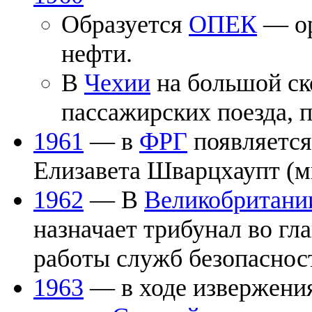
Образуется
ОПЕК
— ор
нефти.
В
Чехии
на большой ск
пассажирских поезда, п
1961
— в
ФРГ
появляется
Елизавета Шварцхаупт (м
1962
— В
Великобритани
назначает трибунал во гл
работы служб безопаснос
1963
— в ходе извержени