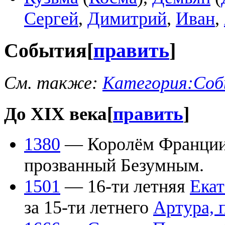
Сергей
,
Димитрий
,
Иван
,
События
[
править
]
См. также:
Категория:Соб
До XIX века
[
править
]
1380
— Королём Франции 
прозванный Безумным.
1501
— 16-ти летняя
Екат
за 15-ти летнего
Артура, 