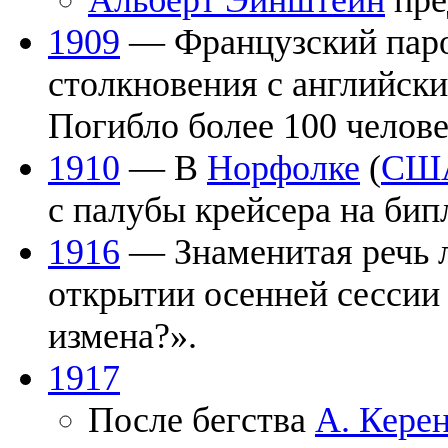
Альберт Эйнштейн
пре
1909
— Французский паро
столкновения с английск
Погибло более 100 челове
1910
— В
Норфолке
(
СШ
с палубы крейсера на би
1916
— Знаменитая речь 
открытии осенней сессии
измена?».
1917
После бегства
А. Кере