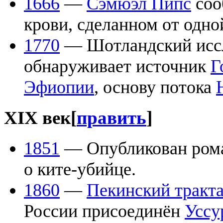
1666
—
Сэмюэл Пипс
соо
крови, сделанном от одно
1770
— Шотландский исс
обнаруживает источник
Г
Эфиопии
, основу потока
XIX век
[
править
]
1851
— Опубликован ро
о ките-убийце.
1860
—
Пекинский тракта
России присоединён
Уссу