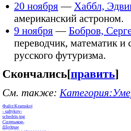
20 ноября
—
Хаббл, Эдви
американский астроном.
9 ноября
—
Бобров, Серг
переводчик, математик и 
русского футуризма.
Скончались
[
править
]
См. также:
Категория:Умер
Файл:Kramskoj
- saltykov-
schedrin.jpg
Салтыков-
Щедрин