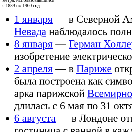
метра, использовавшийся
с 1889 по 1960 год
1 января
— в Северной А
Невада
наблюдалось пол
8 января
—
Герман Холле
изобретение электрическ
2 апреля
— в
Париже
отк
была построена как симво
арка парижской
Всемирно
длилась с 6 мая по 31 окт
6 августа
— в Лондоне отк
гостиница с ванной в каж