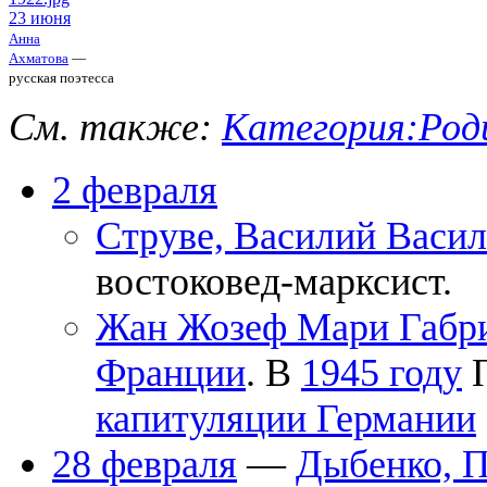
23 июня
Анна
Ахматова
—
русская поэтесса
См. также:
Категория:Роди
2 февраля
Струве, Василий Васи
востоковед-марксист.
Жан Жозеф Мари Габриэ
Франции
. В
1945 году
П
капитуляции Германии
28 февраля
—
Дыбенко, 