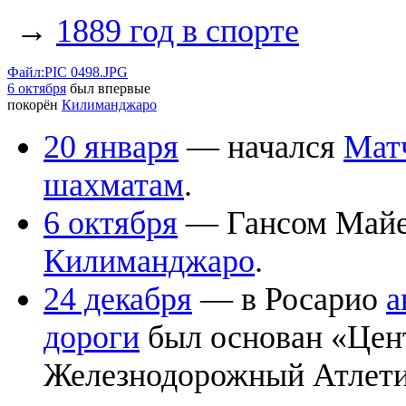
→
1889 год в спорте
Файл:PIC 0498.JPG
6 октября
был впервые
покорён
Килиманджаро
20 января
— начался
Матч
шахматам
.
6 октября
— Гансом Майе
Килиманджаро
.
24 декабря
— в Росарио
а
дороги
был основан «Цен
Железнодорожный Атлет