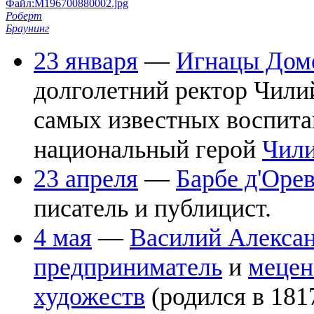
Файл:M196700880002.jpg
Роберт
Браунинг
23 января
—
Игнацы Дом
долголетний ректор Чилий
самых известных воспит
национальный герой
Чил
23 апреля
—
Барбе д'Оре
писатель и публицист.
4 мая
—
Василий Алексан
предприниматель
и
мецен
художеств
(родился в 1817