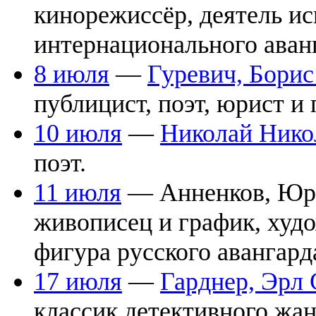
кинорежиссёр, деятель ис
интернационального аван
8 июля
—
Гуревич, Бори
публицист, поэт, юрист и 
10 июля
—
Николай Нико
поэт.
11 июля
— Анненков, Юри
живописец и график, худо
фигура русского авангарда
17 июля
—
Гарднер, Эрл
классик детективного жан