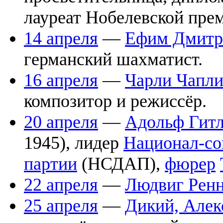
лауреат Нобелевской прем
14 апреля
—
Ефим Дмитр
германский шахматист.
16 апреля
—
Чарли Чапл
композитор и режиссёр.
20 апреля
—
Адольф Гит
1945), лидер
Национал-со
партии
(НСДАП),
фюрер
22 апреля
—
Людвиг Рен
25 апреля
—
Дикий, Алек