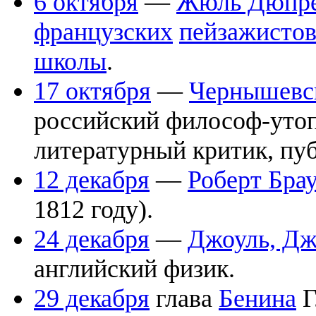
6 октября
—
Жюль Дюпр
французских
пейзажисто
школы
.
17 октября
—
Чернышевск
российский философ-утоп
литературный критик, пуб
12 декабря
—
Роберт Бра
1812 году).
24 декабря
—
Джоуль, Дж
английский физик.
29 декабря
глава
Бенина
Г