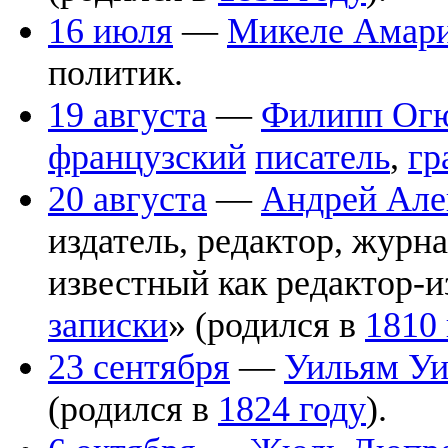
16 июля
—
Микеле Амар
политик.
19 августа
—
Филипп Огю
французский
писатель
,
гр
20 августа
—
Андрей Але
издатель, редактор, журна
известный как редактор-и
записки
» (родился в
1810 
23 сентября
—
Уильям Уи
(родился в
1824 году
).