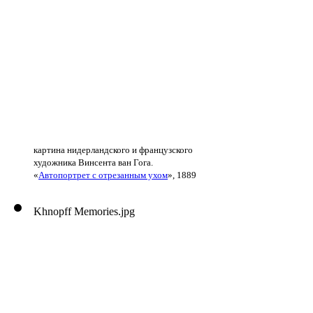
картина нидерландского и французского
художника Винсента ван Гога.
«
Автопортрет с отрезанным ухом
», 1889
Khnopff Memories.jpg