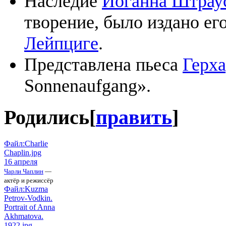
Наследие
Иоганна Штрау
творение, было издано ег
Лейпциге
.
Представлена пьеса
Герха
Sonnenaufgang».
Родились
[
править
]
Файл:Charlie
Chaplin.jpg
16 апреля
Чарли Чаплин
—
актёр и режиссёр
Файл:Kuzma
Petrov-Vodkin.
Portrait of Anna
Akhmatova.
1922.jpg