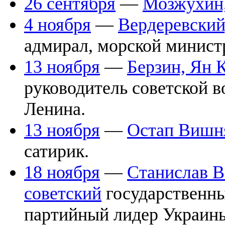
26 сентября
—
Мозжухин,
4 ноября
—
Вердеревский
адмирал, морской минис
13 ноября
—
Берзин, Ян 
руководитель советской в
Ленина.
13 ноября
—
Остап Вишн
сатирик.
18 ноября
—
Станислав В
советский
государственны
партийный лидер Украин