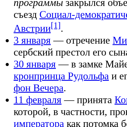
программы
закрылся объ
съезд
Социал-демократич
[1]
Австрии
.
3 января
— отречение
Ми
сербский престол его сын
30 января
— в замке Майе
кронпринца Рудольфа
и е
фон Вечера
.
11 февраля
— принята
Ко
которой, в частности, пр
императора
как потомка 