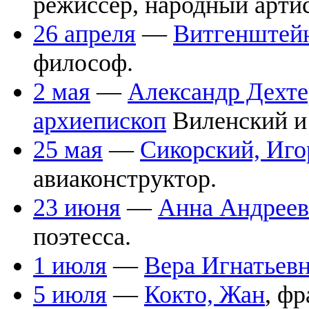
режиссёр, народный арти
26 апреля
—
Витгенштейн
философ.
2 мая
—
Александр Дехте
архиепископ
Виленский и
25 мая
—
Сикорский, Иго
авиаконструктор.
23 июня
—
Анна Андреев
поэтесса.
1 июля
—
Вера Игнатьев
5 июля
—
Кокто, Жан
, ф