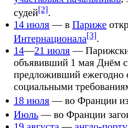
[2]
судей
.
14 июля
— в
Париже
откр
[3]
Интернационала
.
14
—
21 июля
— Парижски
объявивший 1 мая Днём с
предложивший ежегодно о
социальными требования
18 июля
— во Франции изд
Июль
— во Франции заго
19 августа
—
англо-порту