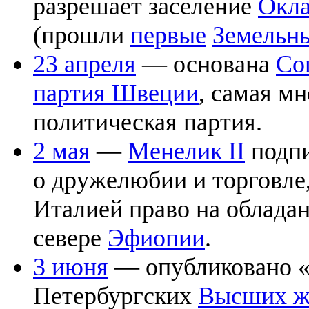
разрешает заселение
Окл
(прошли
первые
Земельн
23 апреля
— основана
Со
партия Швеции
, самая м
политическая партия.
2 мая
—
Менелик II
подпи
о дружелюбии и торговле,
Италией право на обладан
севере
Эфиопии
.
3 июня
— опубликовано «
Петербургских
Высших ж