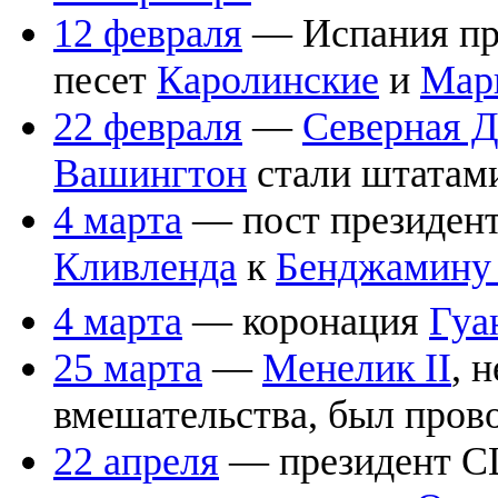
12 февраля
— Испания про
песет
Каролинские
и
Мар
22 февраля
—
Северная Д
Вашингтон
стали штата
4 марта
— пост президен
Кливленда
к
Бенджамину 
4 марта
— коронация
Гуа
25 марта
—
Менелик II
, 
вмешательства, был пров
22 апреля
— президент 