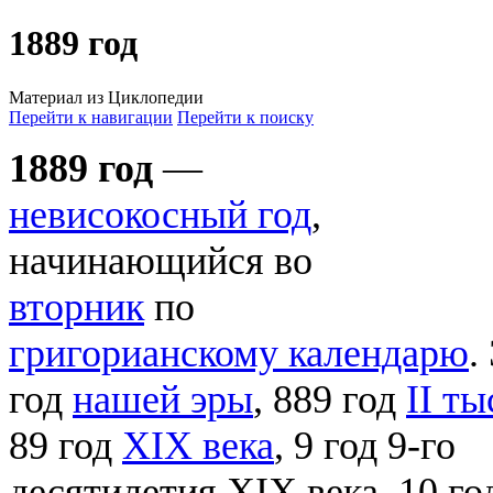
1889 год
Материал из Циклопедии
Перейти к навигации
Перейти к поиску
1889 год
—
невисокосный год
,
начинающийся во
вторник
по
григорианскому календарю
.
год
нашей эры
, 889 год
II т
89 год
XIX века
, 9 год 9-го
десятилетия XIX века, 10 г