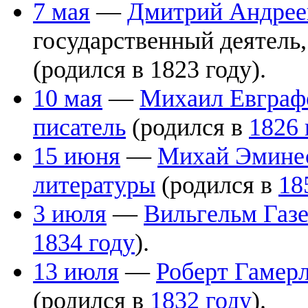
7 мая
—
Дмитрий Андрее
государственный деятель,
(родился в 1823 году).
10 мая
—
Михаил Евграф
писатель
(родился в
1826 
15 июня
—
Михай Эмине
литературы
(родился в
18
3 июля
—
Вильгельм Газ
1834 году
).
13 июля
—
Роберт Гамер
(родился в
1832 году
).