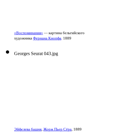
«Воспоминания»
— картина бельгийского
художника
Фернана Кнопфа
. 1889
Georges Seurat 043.jpg
Эйфелева башня
,
Жорж Пьер Сёра
, 1889