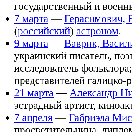
государственный и военн
7 марта
—
Герасимович, 
(
российский
)
астроном
.
9 марта
—
Ваврик, Васил
украинский писатель, поэт
исследователь фольклора;
представителей галицко-р
21 марта
—
Александр Ни
эстрадный артист, киноак
7 апреля
—
Габриэла Мис
просветительница, диплом