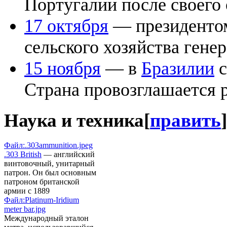
Португалии после своего
17 октября
— президент
сельского хозяйства гене
15 ноября
— в
Бразилии
с
Страна провозглашается 
Наука и техника
[
править
]
Файл:.303ammunition.jpeg
.303 British
— английский
винтовочный, унитарный
патрон. Он был основным
патроном британской
армии с 1889
Файл:Platinum-Iridium
meter bar.jpg
Международный эталон