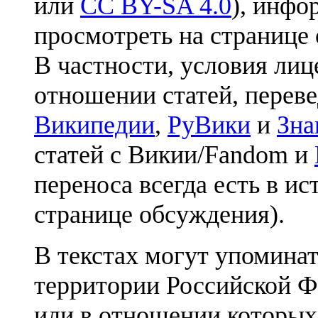
или
CC BY-SA 4.0
), инфо
просмотреть на странице 
В частности, условия лиц
отношении статей, перев
Википедии
,
РуВики
и
Зна
статей с Викии/Fandom и
переноса всегда есть в ис
странице обсуждения).
В текстах могут упоминат
территории Российской Ф
или в отношении которых