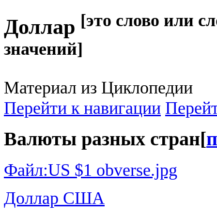
[это слово или с
Доллар
значений]
Материал из Циклопедии
Перейти к навигации
Перейт
Валюты разных стран
[
п
Файл:US $1 obverse.jpg
Доллар США