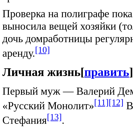
Проверка на полиграфе пока
выносила вещей хозяйки (то
дочь домработницы регулярн
[10]
аренду.
Личная жизнь
[
править
]
Первый муж — Валерий Дем
[11]
[12]
«Русский Монолит»
В
[13]
Стефания
.