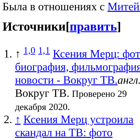
Была в отношениях с
Митей
Источники
[
править
]
1,0
1,1
↑
Ксения Мерц: фот
биография, фильмография
новости - Вокруг ТВ.
англ
Вокруг ТВ.
Проверено 29
декабря 2020.
↑
Ксения Мерц устроила
скандал на ТВ: фото