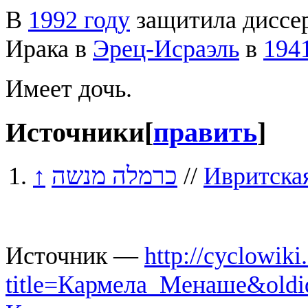
В
1992 году
защитила диссе
Ирака в
Эрец-Исраэль
в
194
Имеет дочь.
Источники
[
править
]
↑
כרמלה מנשה
//
Ивритска
Источник —
http://cyclowiki
title=Кармела_Менаше&oldi