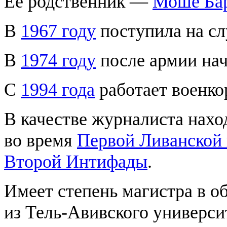
Её родственник —
Моше Ба
В
1967 году
поступила на с
В
1974 году
после армии нач
С
1994 года
работает военко
В качестве журналиста нахо
во время
Первой Ливанской
Второй Интифады
.
Имеет степень магистра в о
из Тель-Авивского универси