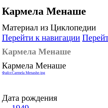
Кармела Менаше
Материал из Циклопедии
Перейти к навигации
Перейт
Кармела Менаше
Кармела Менаше
Файл:Carmela Menashe.jpg
Дата рождения
1949