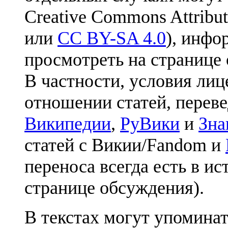
Creative Commons Attribut
или
CC BY-SA 4.0
), инфо
просмотреть на странице 
В частности, условия лиц
отношении статей, перев
Википедии
,
РуВики
и
Зна
статей с Викии/Fandom и
переноса всегда есть в ис
странице обсуждения).
В текстах могут упоминат