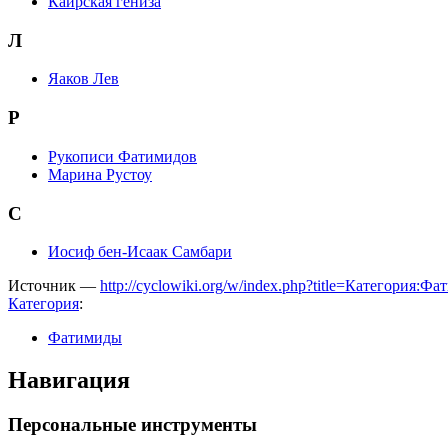
Каирская гениза
Л
Яаков Лев
Р
Рукописи Фатимидов
Марина Рустоу
С
Иосиф бен-Исаак Самбари
Источник —
http://cyclowiki.org/w/index.php?title=Категория
Категория
:
Фатимиды
Навигация
Персональные инструменты