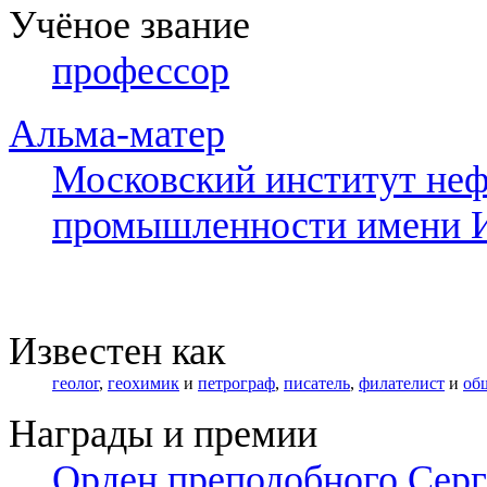
Учёное звание
профессор
Альма-матер
Московский институт неф
промышленности имени И
Известен как
геолог
,
геохимик
и
петрограф
,
писатель
,
филателист
и
об
Награды и премии
Орден преподобного Серги