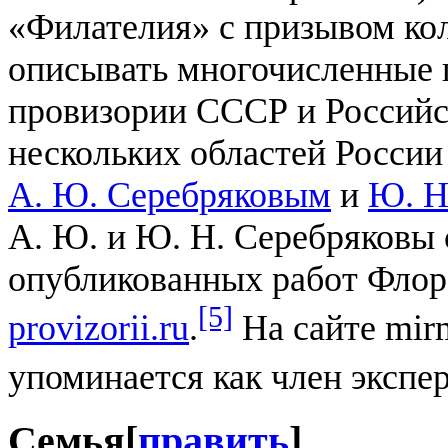
«Филателия» с призывом кол
описывать многочисленные 
провизории СССР и Российс
нескольких областей России
А. Ю. Серебряковым
и
Ю. Н
А. Ю. и Ю. Н. Серебряковы 
опубликованных работ Флоре
[5]
provizorii.ru
.
На сайте mir
упоминается как член эксп
Семья
[
править
]