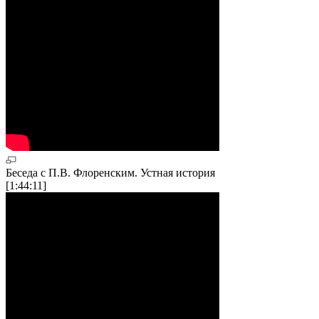
Беседа с П.В. Флоренским. Устная история
[1:44:11]