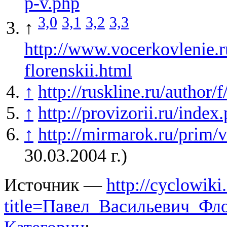
p-v.php
3,0
3,1
3,2
3,3
↑
http://www.vocerkovlenie.
florenskii.html
↑
http://ruskline.ru/author/
↑
http://provizorii.ru/inde
↑
http://mirmarok.ru/prim/v
30.03.2004 г.)
Источник —
http://cyclowiki
title=Павел_Васильевич_Фл