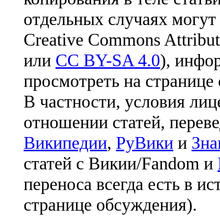
отдельных случаях могут
Creative Commons Attribut
или
CC BY-SA 4.0
), инфо
просмотреть на странице 
В частности, условия лиц
отношении статей, перев
Википедии
,
РуВики
и
Зна
статей с Викии/Fandom и
переноса всегда есть в ис
странице обсуждения).