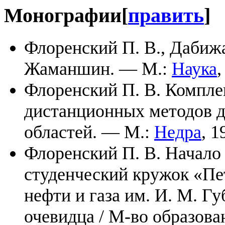
Монографии
[
править
]
Флоренский П. В., Дабиж
Жаманшин. — М.:
Наука
,
Флоренский П. В. Компле
дистанционных методов д
областей. — М.:
Недра
, 1
Флоренский П. В. Начало 
студенческий кружок «Пет
нефти и газа им. И. М. Гу
очевидца / М-во образов