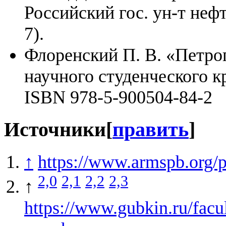
Российский гос. ун-т нефт
7).
Флоренский П. В. «Петрог
научного студенческого кр
ISBN 978-5-900504-84-2
Источники
[
править
]
↑
https://www.armspb.org/p
2,0
2,1
2,2
2,3
↑
https://www.gubkin.ru/facu