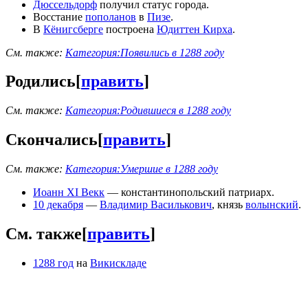
Дюссельдорф
получил статус города.
Восстание
пополанов
в
Пизе
.
В
Кёнигсберге
построена
Юдиттен Кирха
.
См. также:
Категория:Появились в 1288 году
Родились
[
править
]
См. также:
Категория:Родившиеся в 1288 году
Скончались
[
править
]
См. также:
Категория:Умершие в 1288 году
Иоанн XI Векк
— константинопольский патриарх.
10 декабря
—
Владимир Василькович
, князь
волынский
.
См. также
[
править
]
1288 год
на
Викискладе