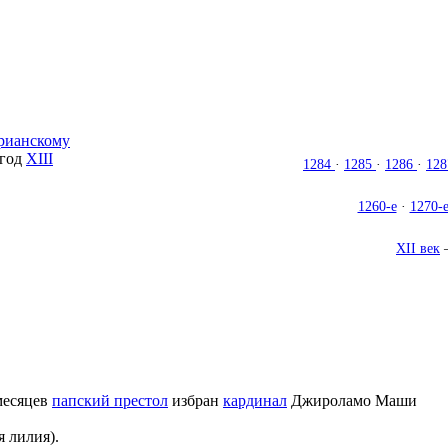
рианскому
 год
XIII
1284
·
1285
·
1286
·
12
1260-е
·
1270-
XII век
месяцев
папский престол
избран
кардинал
Джироламо Маши
я лилия).