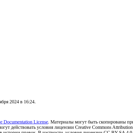
бря 2024 в 16:24.
 Documentation License
. Материалы могут быть скопированы пр
могут действовать условия лицензии Creative Commons Attribution-
в истории правок. В частности, условия лицензии CC BY-SA 4.0