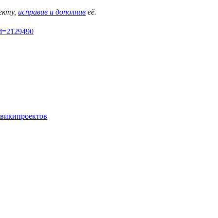
екту,
исправив и дополнив
её.
did=2129490
 википроектов