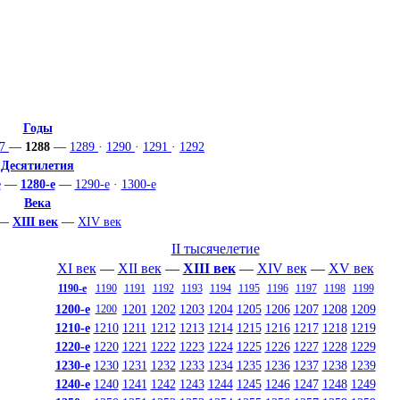
Годы
87
—
1288
—
1289
·
1290
·
1291
·
1292
Десятилетия
е
—
1280-е
—
1290-е
·
1300-е
Века
—
XIII век
—
XIV век
II тысячелетие
XI век
—
XII век
—
XIII век
—
XIV век
—
XV век
1190-е
1190
1191
1192
1193
1194
1195
1196
1197
1198
1199
1200-е
1201
1202
1203
1204
1205
1206
1207
1208
1209
1200
1210-е
1210
1211
1212
1213
1214
1215
1216
1217
1218
1219
1220-е
1220
1221
1222
1223
1224
1225
1226
1227
1228
1229
1230-е
1230
1231
1232
1233
1234
1235
1236
1237
1238
1239
1240-е
1240
1241
1242
1243
1244
1245
1246
1247
1248
1249