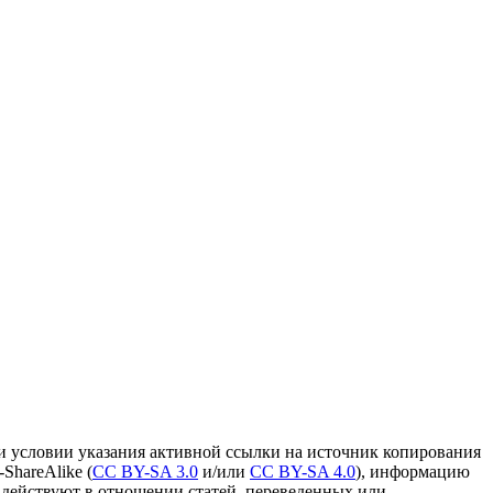
и условии указания активной ссылки на источник копирования
ShareAlike (
CC BY-SA 3.0
и/или
CC BY-SA 4.0
), информацию
 действуют в отношении статей, переведенных или