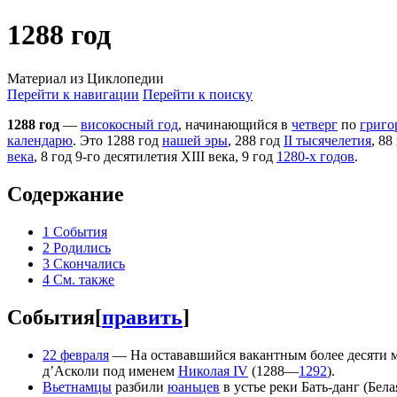
1288 год
Материал из Циклопедии
Перейти к навигации
Перейти к поиску
1288 год
—
високосный год
, начинающийся в
четверг
по
григо
календарю
. Это 1288 год
нашей эры
, 288 год
II тысячелетия
, 88
века
, 8 год 9-го десятилетия XIII века, 9 год
1280-х годов
.
Содержание
1
События
2
Родились
3
Скончались
4
См. также
События
[
править
]
22 февраля
— На остававшийся вакантным более десяти 
д’Асколи под именем
Николая IV
(1288—
1292
).
Вьетнамцы
разбили
юаньцев
в устье реки Бать-данг (Бела