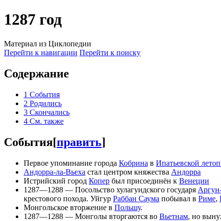
1287 год
Материал из Циклопедии
Перейти к навигации
Перейти к поиску
Содержание
1
События
2
Родились
3
Скончались
4
См. также
События
[
править
]
Первое упоминание города
Кобрина
в
Ипатьевской лето
Андорра-ла-Вьеха
стал центром княжества
Андорра
Истрийский город
Копер
был присоединён к
Венеции
1287—1288 — Посольство хулагуидского государя
Аргун
крестового похода. Уйгур
Раббан Саума
побывал в
Риме
,
Монгольское вторжение в
Польшу
.
1287—1288 — Монголы вторгаются во
Вьетнам
, но вын