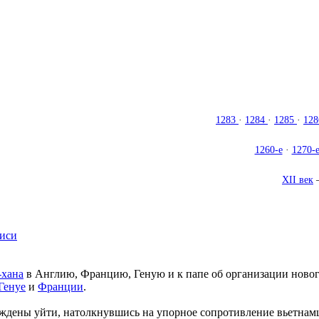
1283
·
1284
·
1285
·
12
1260-е
·
1270-
XII век
писи
-хана
в Англию, Францию, Геную и к папе об организации ново
Генуе
и
Франции
.
уждены уйти, натолкнувшись на упорное сопротивление вьетнам