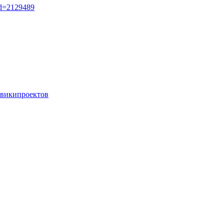
did=2129489
 википроектов