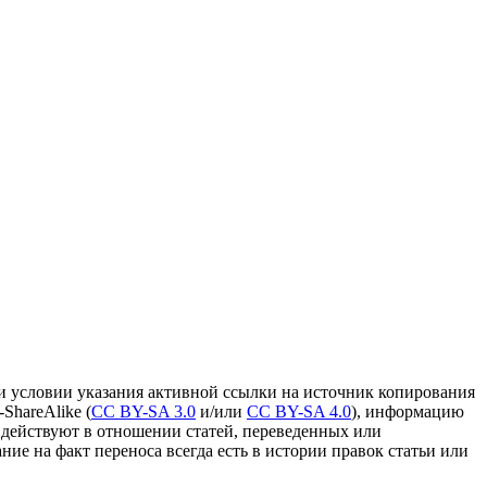
и условии указания активной ссылки на источник копирования
ShareAlike (
CC BY-SA 3.0
и/или
CC BY-SA 4.0
), информацию
 действуют в отношении статей, переведенных или
ание на факт переноса всегда есть в истории правок статьи или