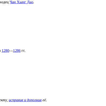
оводец
Чан Хынг Дао
.
в
1280
—
1286
гг.
екту,
исправив и дополнив
её.