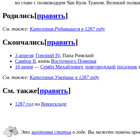
во главе с полководцем Чан Куок Туаном. Великий полк
Родились
[
править
]
См. также:
Категория:Родившиеся в 1287 году
Скончались
[
править
]
3 апреля
:
Гонорий IV
, Папа Римский
Самбор II
, князь
Восточного Поморья
16 июня
—
Семён Михайлович
,
новгородский
посадник
См. также:
Категория:Умершие в 1287 году
См. также
[
править
]
1287 год
на
Викискладе
Это
заготовка статьи
о годе.
Вы можете помочь про