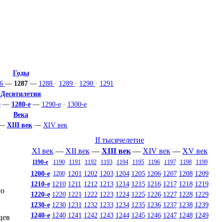
Годы
86
—
1287
—
1288
·
1289
·
1290
·
1291
Десятилетия
е
—
1280-е
—
1290-е
·
1300-е
Века
—
XIII век
—
XIV век
II тысячелетие
XI век
—
XII век
—
XIII век
—
XIV век
—
XV век
1190-е
1190
1191
1192
1193
1194
1195
1196
1197
1198
1199
1200-е
1201
1202
1203
1204
1205
1206
1207
1208
1209
1200
1210-е
1210
1211
1212
1213
1214
1215
1216
1217
1218
1219
го
1220-е
1220
1221
1222
1223
1224
1225
1226
1227
1228
1229
1230-е
1230
1231
1232
1233
1234
1235
1236
1237
1238
1239
1240-е
1240
1241
1242
1243
1244
1245
1246
1247
1248
1249
цев