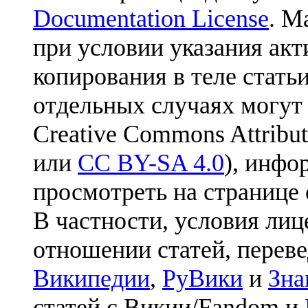
Documentation License
. М
при условии указания акт
копирования в теле статьи
отдельных случаях могут
Creative Commons Attribut
или
CC BY-SA 4.0
), инфо
просмотреть на странице 
В частности, условия лиц
отношении статей, перев
Википедии
,
РуВики
и
Зна
статей с Викии/Fandom и