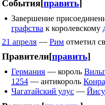
События
[
править
]
Завершение присоединен
графства
к королевскому
21 апреля
—
Рим
отметил св
Правители
[
править
]
Германия
— король
Вильг
1254
— антикороль
Конра
Чагатайский улус
—
Йису