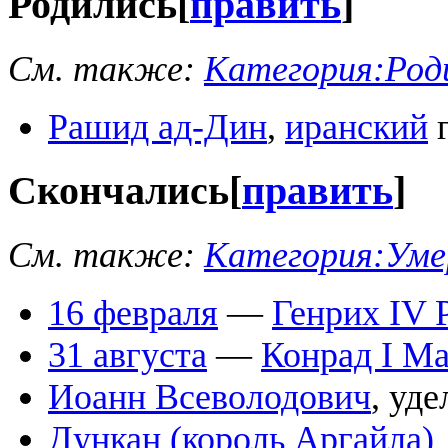
Родились
[
править
]
См. также:
Категория:Роди
Рашид ад-Дин
,
иранский
г
Скончались
[
править
]
См. также:
Категория:Умер
16 февраля
—
Генрих IV 
31 августа
—
Конрад I М
Иоанн Всеволодович
, уд
Дункан (король Аргайла)