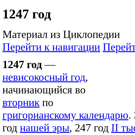
1247 год
Материал из Циклопедии
Перейти к навигации
Перейт
1247 год
—
невисокосный год
,
начинающийся во
вторник
по
григорианскому календарю
.
год
нашей эры
, 247 год
II т