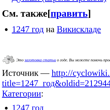
См. также
[
править
]
1247 год
на
Викискладе
Это
заготовка статьи
о годе.
Вы можете помочь про
Источник —
http://cyclowiki
title=1247_год&oldid=21294
Категории
:
1247 год