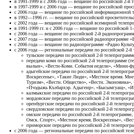
в 1991-1999 и с 2006 года — вещание по российской 2-й 
в 1997-1999 и с 2006 года — вещание по российской про
с 2006 года — вещание по российской информационной т
в 1992—1996 гг. — вещание по российской просветитель
с 2002 года — вещание по российской всемирной телепр
в 1991-1999 гг. и с 2006 года — вещание по российской 
с 2006 года — вещание по российской 2-й радиопрограмм
с 2007 года — вещание по российской радиопрограмме 
с 2006 года — вещание по радиопрограмме «Радио Культу
с 2006 года — региональные передачи по российской 2-й
тульские передачи по российской 2-й телепрограмме
передачи коми по российской 2-й телепрограмме (т
вылын», «Вести-Коми. События недели», «Мини-фу
адыгейские передачи по российской 2-й телепрогра
Воскресенье», «Такие Люди», «Местное время. Мне
Туризм», «Вести. Общество», «Вести. Экономика»,
«Пчэдыжь Къэбархэр. Адыгеир», «Бысымгуащ», «Ис
калмыкские передачи по российской 2-й телепрогр
мордовские передачи по российской 2-й телепрогра
оренбургские передачи по российской 2-й телепрог
свердловские передачи по российской 2-й телепрог
омские передачи по российской 2-й телепрограмме,
Омск. Спорт», «Местное время. Воскресенье», «Вес
приморские передачи по российской 2-й телепрогр
с 2006 года — региональные передачи по российской тел