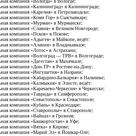
ная компания «Вологда» в Вологде;
ьная компания «Калининград» в Калининграде;
ьная компания «Карелия» в Петрозаводске;
ьная компания «Коми Гор» в Сыктывкаре;
льная компания «Мурман» в Мурманске;
ьная компания «Славия» в Великом Новгороде;
ьная компания «Псков» в Пскове;
ьная компания «Адыгея» в Майкопе, ведёт:
ьная компания «Алания» в Владикавказе;
ьная компания «Лотос» в Астрахани;
ьная компания «Волгоград — ТРВ» в Волгограде;
ьная компания «Дагестан» в Махачкале;
ьная компания «Дон-ТР» в Ростове-на-Дону;
ьная компания «Ингушетия» в Назрани;
ьная компания «Кабардино-Балкария» в Нальчике;
ьная компания «Калмыкия» в Элисте, ведёт:
ная компания «Карачаево-Черкесия» в Черкесске;
ьная компания «Таврида» в Симферополе;
ьная компания «Севастополь» в Севастополе;
ьная компания «Кубань» в Краснодаре;
ьная компания «Ставрополье» в Ставрополе;
ьная компания «Вайнах» в Грозном;
ьная компания «Башкортостан» в Уфе;
ьная компания «Вятка» в Кирове;
льная компания «Марий Эл» в Йошкар-Оле;