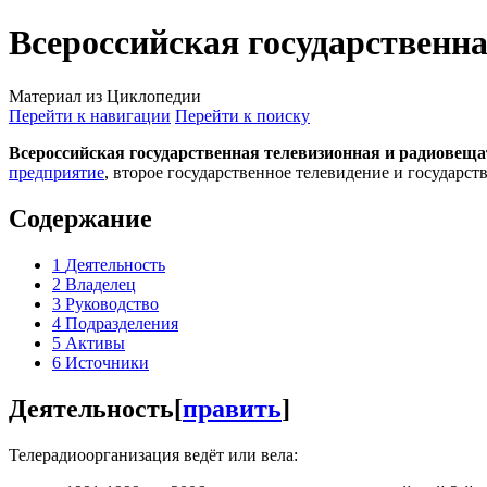
Всероссийская государственн
Материал из Циклопедии
Перейти к навигации
Перейти к поиску
Всероссийская государственная телевизионная и радиовещ
предприятие
, второе государственное телевидение и государс
Содержание
1
Деятельность
2
Владелец
3
Руководство
4
Подразделения
5
Активы
6
Источники
Деятельность
[
править
]
Телерадиоорганизация ведёт или вела: