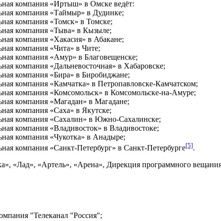
ьная компания «Иртыш» в Омске ведёт:
ьная компания «Таймыр» в Дудинке;
ьная компания «Томск» в Томске;
ьная компания «Тыва» в Кызыле;
ьная компания «Хакасия» в Абакане;
ная компания «Чита» в Чите;
ьная компания «Амур» в Благовещенске;
ьная компания «Дальневосточная» в Хабаровске;
ьная компания «Бира» в Биробиджане;
ьная компания «Камчатка» в Петропавловске-Камчатском;
ьная компания «Комсомольск» в Комсомольске-на-Амуре;
ьная компания «Магадан» в Магадане;
ная компания «Саха» в Якутске;
льная компания «Сахалин» в Южно-Сахалинске;
ьная компания «Владивосток» в Владивостоке;
ьная компания «Чукотка» в Анадыре;
[5]
ьная компания «Санкт-Петербург» в Санкт-Петербурге
.
ика», «Лад», «Артель», «Арена», Дирекция программного веща
омпания "Телеканал "Россия";