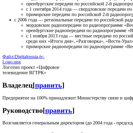
оренбургские передачи по российской 2-й радиопро
с 1 сентября 2014 года — свердловские передачи п
приморские передачи по российской 2-й радиопро
с 2006 года — региональные передачи по российской ра
мордовские радиопередачи по радиопрограмме «Ве
оренбургские радиопередачи по радиопрограмме «
с 1 ноября 2013 года — местные передачи по росс
среди них «Итоги дня», «Разговорка», «Вести-Урал»
приморские радиопередачи по радиопрограмме «В
Файл:Digitalrussia-tv-
Logo.png
Логотип проект «Цифровое
телевидение ВГТРК»
Владелец
[
править
]
Предприятие на 100% принадлежит Министерству связи и циф
Руководство
[
править
]
Возглавляется генеральным директором (до 2004 года - предсе