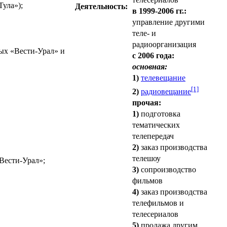
ула»);
Деятельность:
в 1999-2006 гг.:
управление другими
теле- и
радиоорганизация
рых «Вести-Урал» и
с 2006 года:
основная:
1)
телевещание
[1]
2)
радиовещание
прочая:
1)
подготовка
тематических
телепередач
2)
заказ производства
телешоу
Вести-Урал»;
3)
сопроизводство
фильмов
4)
заказ производства
телефильмов и
телесериалов
5)
продажа другим