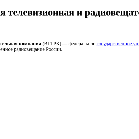
ая телевизионная и радиовеща
ательная компания
(ВГТРК) — федеральное
государственное ун
твенное радиовещание России.