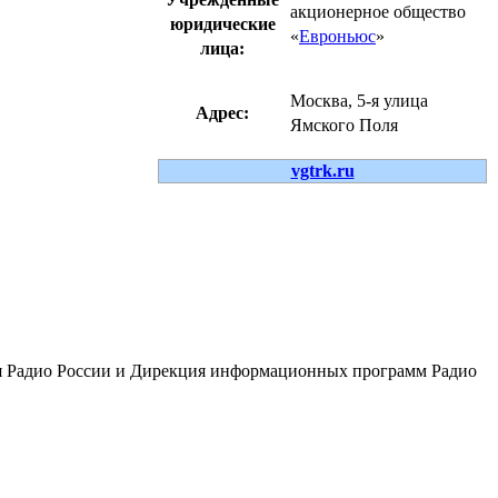
акционерное общество
юридические
«
Евроньюс
»
лица:
Москва, 5-я улица
Адрес:
Ямского Поля
vgtrk.ru
ния Радио России и Дирекция информационных программ Радио