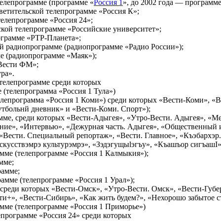
телепрограмме (программе «
Россия 1
», до 2002 года — программе
светительской телепрограмме «Россия К»;
елепрограмме «Россия 24»;
ской телепрограмме «Российские университет»;
ограмме «РТР-Планета»;
1-й радиопрограмме (радиопрограмме «Радио России»);
е (радиопрограмме «Маяк»);
«Вести ФМ»;
ра».
 телепрограмме среди которых
 (телепрограмма «Россия 1 Тула»)
елепрограмма «Россия 1 Коми») среди которых «Вести-Коми», «В
тбольнй дневник» и «Вести-Коми. Спорт»);
мме, среди которых «Вести-Адыгея», «Утро-Вести. Адыгея», «Ме
ние», «Интервью», «Дежурная часть. Адыгея», «Общественный и
 «Вести. Специальный репортаж», «Вести. Главное», «Къэбархэр
кусствэмрэ культурэмрэ», «Зэдэгущыӏэгъу», «Къашъор сигъашI
амме (телепрограмме «Россия 1 Калмыкия»);
мме;
рамме;
рамме (телепрограмме «Россия 1 Урал»);
 среди которых «Вести-Омск», «Утро-Вести. Омск», «Вести-Губе
ти+», «Вести-Сибирь», «Как жить будем?», «Нехорошо забытое с
амме (телепрограмме «Россия 1 Приморье»)
епрограмме «Россия 24» среди которых