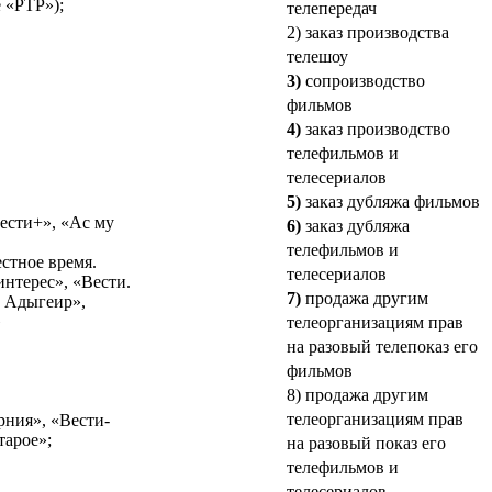
 «РТР»);
телепередач
2) заказ производства
телешоу
3)
сопроизводство
фильмов
4)
заказ производство
телефильмов и
телесериалов
5)
заказ дубляжа фильмов
ести+», «Ас му
6)
заказ дубляжа
телефильмов и
стное время.
телесериалов
нтерес», «Вести.
7)
продажа другим
. Адыгеир»,
»
телеорганизациям прав
на разовый телепоказ его
фильмов
8) продажа другим
телеорганизациям прав
рния», «Вести-
тарое»;
на разовый показ его
телефильмов и
телесериалов