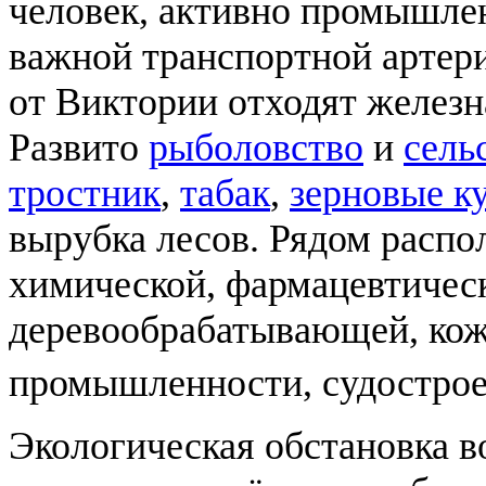
человек, активно промышлен
важной транспортной артер
от Виктории отходят железн
Развито
рыболовство
и
сель
тростник
,
табак
,
зерновые к
вырубка лесов. Рядом распо
химической, фармацевтичес
деревообрабатывающей, кож
промышленности, судострое
Экологическая обстановка во