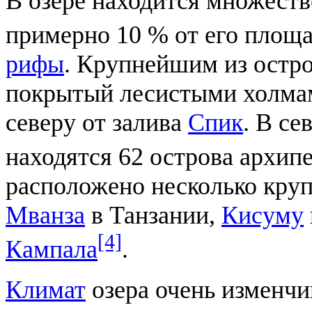
В озере находится множест
примерно 10 % от его площ
рифы
. Крупнейшим из остро
покрытый лесистыми холма
северу от залива
Спик
. В се
находятся 62 острова архип
расположено несколько круп
Мванза
в Танзании,
Кисуму
[4]
Кампала
.
Климат
озера очень изменчи