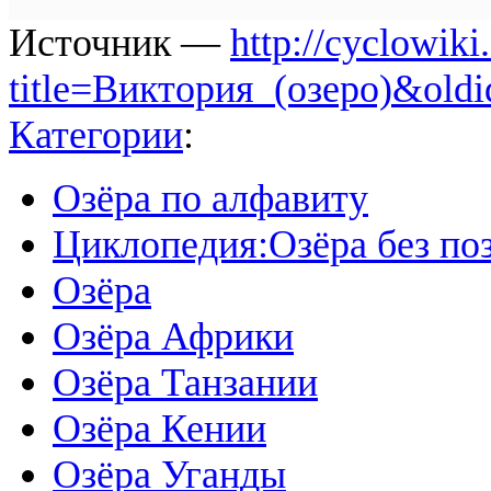
Источник —
http://cyclowiki
title=Виктория_(озеро)&old
Категории
:
Озёра по алфавиту
Циклопедия:Озёра без по
Озёра
Озёра Африки
Озёра Танзании
Озёра Кении
Озёра Уганды