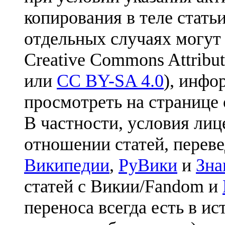
копирования в теле статьи
отдельных случаях могут
Creative Commons Attribut
или
CC BY-SA 4.0
), инфо
просмотреть на странице 
В частности, условия лиц
отношении статей, перев
Википедии
,
РуВики
и
Зна
статей с Викии/Fandom и
переноса всегда есть в ис