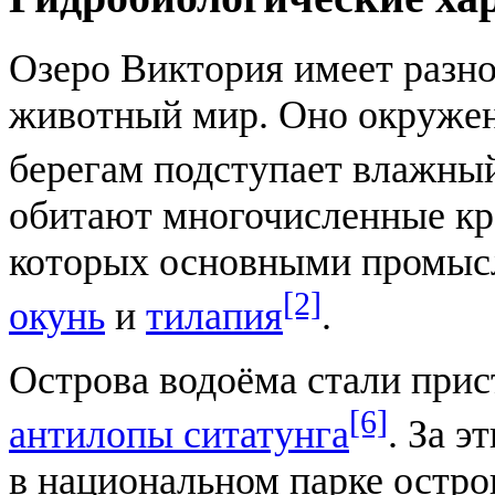
Озеро Виктория имеет разн
животный мир. Оно окружено
берегам подступает влажны
обитают многочисленные кро
которых основными промыс
[2]
окунь
и
тилапия
.
Острова водоёма стали при
[6]
антилопы ситатунга
. За 
в национальном парке остро