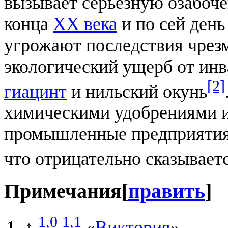
вызывает серьёзную озабоче
конца
XX века
и по сей день
угрожают последствия чрез
экологический ущерб от инв
[2]
гиацинт
и нильский окунь
химическими удобрениями 
промышленные предприятия 
что отрицательно сказываетс
Примечания
[
править
]
1,0
1,1
↑
«
Виктория
».