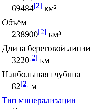
[2]
69484
км²
Объём
[2]
238900
км³
Длина береговой линии
[2]
3220
км
Наибольшая глубина
[2]
82
м
Тип минерализации