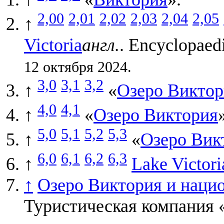
2,00
2,01
2,02
2,03
2,04
2,05
↑
Victoria
англ.
. Encyclopaed
12 октября 2024.
3,0
3,1
3,2
↑
«
Озеро Виктор
4,0
4,1
↑
«
Озеро Виктория
5,0
5,1
5,2
5,3
↑
«
Озеро Вик
6,0
6,1
6,2
6,3
↑
Lake Victori
↑
Озеро Виктория и наци
Туристическая компания 