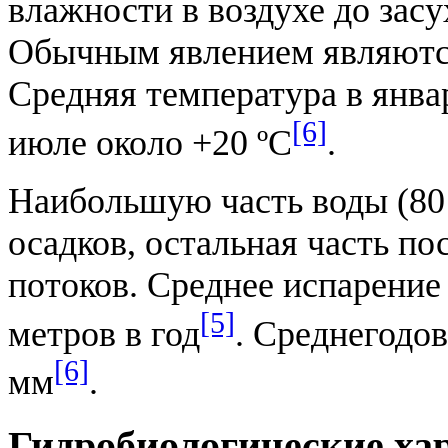
влажности в воздухе до зас
Обычным явлением являют
Средняя температура в январ
[6]
июле около +20 ºC
.
Наибольшую часть воды (80
осадков, остальная часть по
потоков. Среднее испарение н
[5]
метров в год
. Среднегодо
[6]
мм
.
Гидробиологические ха