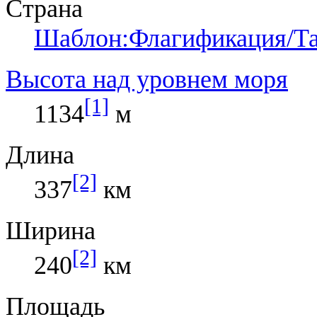
Страна
Шаблон:Флагификация/Та
Высота над уровнем моря
[1]
1134
м
Длина
[2]
337
км
Ширина
[2]
240
км
Площадь