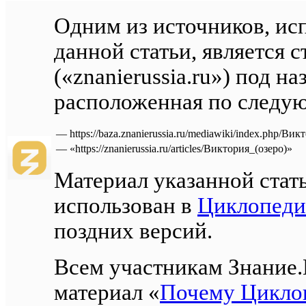
Одним из источников, ис
данной статьи, является с
(«znanierussia.ru») под н
расположенная по следу
—
https://baza.znanierussia.ru/mediawiki/index.php/Вик
—
«https://znanierussia.ru/articles/Виктория_(озеро)»
Материал указанной стат
использован в
Циклопед
поздних версий.
Всем участникам Знание.
материал «
Почему Цикло