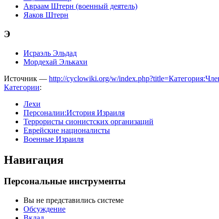
Авраам Штерн (военный деятель)
Яаков Штерн
Э
Исраэль Эльдад
Мордехай Элькахи
Источник —
http://cyclowiki.org/w/index.php?title=Категория:
Категории
:
Лехи
Персоналии:История Израиля
Террористы сионистских организаций
Еврейские националисты
Военные Израиля
Навигация
Персональные инструменты
Вы не представились системе
Обсуждение
Вклад