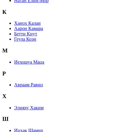
Натан Елин-Мор
К
Ханох Калаи
Аарон Камара
Бетти Кнут
Геула Коэн
М
Иехошуа Маца
Р
Авраам Равиц
Х
Элияху Хаким
Ш
Ицхак Шамир