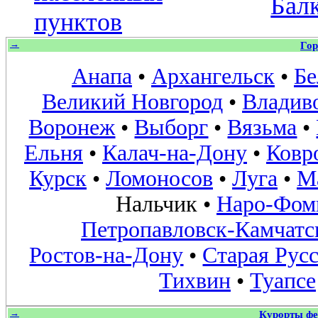
Бал
пунктов
→
Гор
Анапа
•
Архангельск
•
Бе
Великий Новгород
•
Владив
Воронеж
•
Выборг
•
Вязьма
•
Ельня
•
Калач-на-Дону
•
Ковр
Курск
•
Ломоносов
•
Луга
•
М
Нальчик
•
Наро-Фом
Петропавловск-Камчатс
Ростов-на-Дону
•
Старая Рус
Тихвин
•
Туапсе
→
Курорты фе