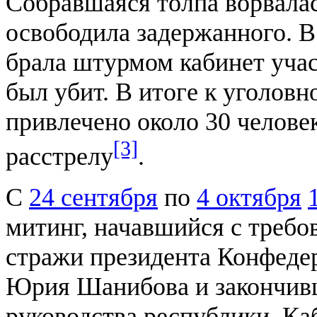
Собравшаяся толпа ворвалас
освободила задержанного. В 
брала штурмом кабинет уча
был убит. В итоге к уголов
привлечено около 30 человек
[3]
расстрелу
.
С
24 сентября
по
4 октября
митинг, начавшийся с требо
стражи президента Конфедер
Юрия Шанибова и закончивш
руководства республики. Ка