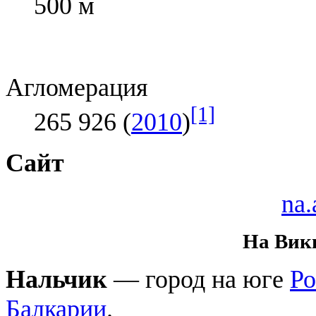
500 м
Агломерация
[1]
265 926 (
2010
)
Сайт
na.
На Вик
Нальчик
— город на юге
Ро
Балкарии
.