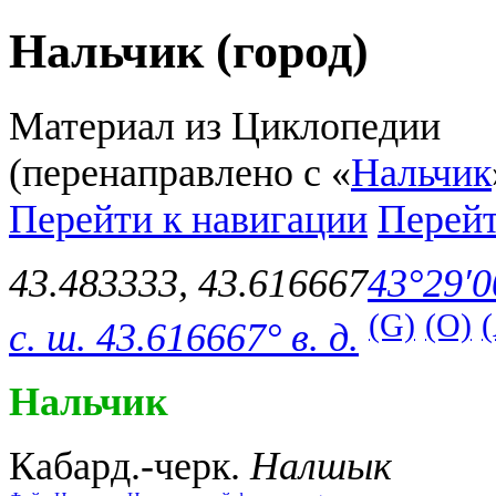
Нальчик (город)
Материал из Циклопедии
(перенаправлено с «
Нальчик
Перейти к навигации
Перейт
43.483333
,
43.616667
43°29′0
(G)
(O)
с. ш.
43.616667° в. д.
Нальчик
Кабард.-черк.
Налшык