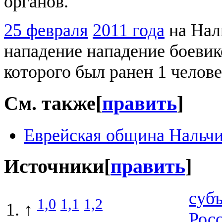
органов.
25 февраля
2011 года
на Нал
нападение нападение боевико
которого был ранен 1 челове
См. также
[
править
]
Еврейская община Нальч
Источники
[
править
]
суб
1,0
1,1
1,2
↑
Рос