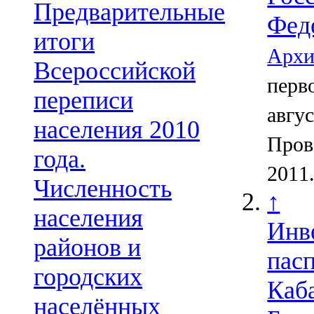
Предварительные
Фед
итоги
Архи
Всероссийской
перв
переписи
авгус
населения 2010
Пров
года.
2011
Численность
↑
населения
Инв
районов и
пас
городских
Каб
населённых