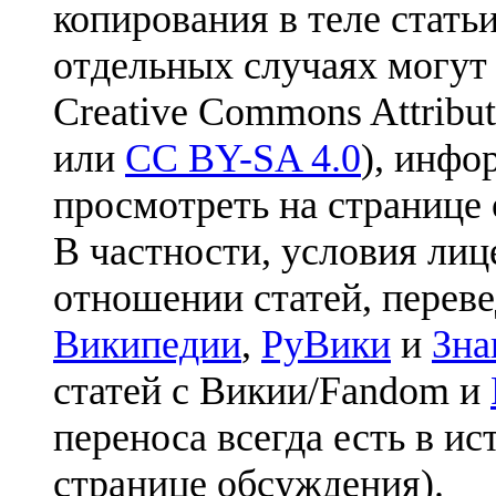
копирования в теле статьи
отдельных случаях могут
Creative Commons Attribut
или
CC BY-SA 4.0
), инфо
просмотреть на странице 
В частности, условия лиц
отношении статей, перев
Википедии
,
РуВики
и
Зна
статей с Викии/Fandom и
переноса всегда есть в ис
странице обсуждения).