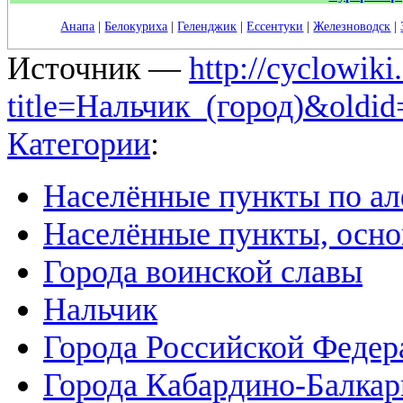
Анапа
|
Белокуриха
|
Геленджик
|
Ессентуки
|
Железноводск
|
Источник —
http://cyclowiki
title=Нальчик_(город)&oldi
Категории
:
Населённые пункты по а
Населённые пункты, осно
Города воинской славы
Нальчик
Города Российской Федер
Города Кабардино-Балка