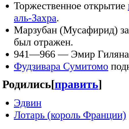
Торжественное открытие
аль-Захра
.
Марзубан (Мусафирид) за
был отражен.
941—966 — Эмир Гиляна 
Фудзивара Сумитомо
подн
Родились
[
править
]
Эдвин
Лотарь (король Франции)