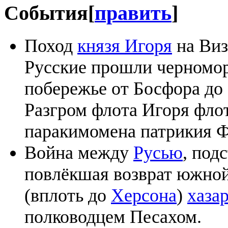
События
[
править
]
Поход
князя Игоря
на Виз
Русские прошли черномо
побережье от Босфора до
Разгром флота Игоря фло
паракимомена патрикия 
Война между
Русью
, под
повлёкшая возврат южной
(вплоть до
Херсона
)
хаза
полководцем Песахом.