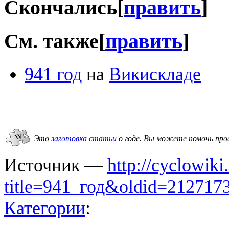
Скончались
[
править
]
См. также
[
править
]
941 год
на
Викискладе
Это
заготовка статьи
о годе.
Вы можете помочь про
Источник —
http://cyclowiki
title=941_год&oldid=212717
Категории
: