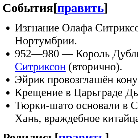
События
[
править
]
Изгнание Олафа Ситриксо
Нортумбрии.
952—980 — Король Дуб
Ситриксон
(вторично).
Эйрик провозглашён кону
Крещение в Царьграде Дь
Тюрки-шато основали в С
Хань, враждебное китайц
Родились
[
править
]