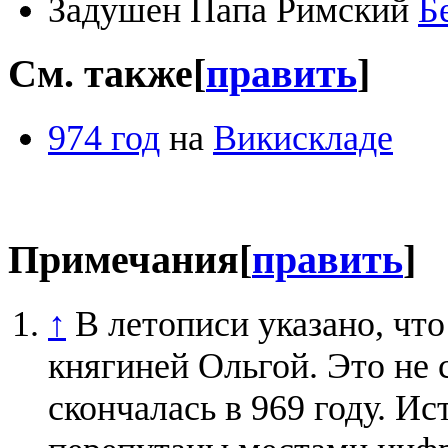
Задушен Папа Римский
Б
См. также
[
править
]
974 год
на
Викискладе
Примечания
[
править
]
↑
В летописи указано, что
княгиней Ольгой. Это не 
скончалась в 969 году. И