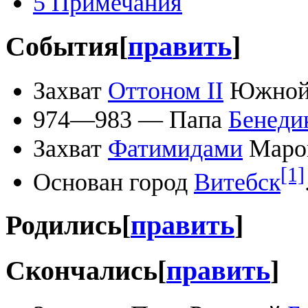
5
Примечания
События
[
править
]
Захват
Оттоном II
Южной 
974—983 — Папа
Бенеди
Захват
Фатимидами
Марок
[1]
Основан город
Витебск
Родились
[
править
]
Скончались
[
править
]