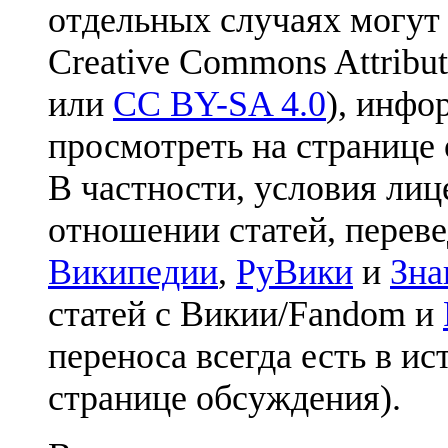
отдельных случаях могут
Creative Commons Attribut
или
CC BY-SA 4.0
), инфо
просмотреть на странице 
В частности, условия лиц
отношении статей, перев
Википедии
,
РуВики
и
Зна
статей с Викии/Fandom и
переноса всегда есть в ис
странице обсуждения).