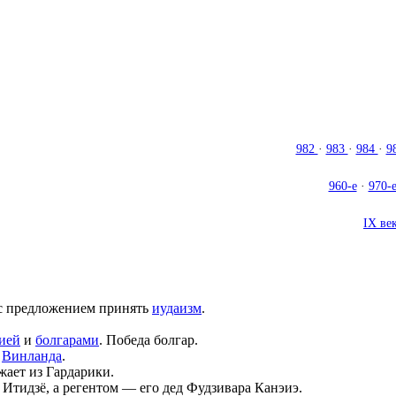
982
·
983
·
984
·
9
960-е
·
970-
IX ве
с предложением принять
иудаизм
.
ией
и
болгарами
. Победа болгар.
г
Винланда
.
жает из Гардарики.
Итидзё, а регентом — его дед Фудзивара Канэиэ.