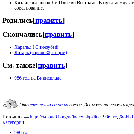
Китайский посол Ли Цзюе во Вьетнаме. В пути между Л
соревнование.
Родились
[
править
]
Скончались
[
править
]
Харальд I Синезубый
Лотарь (король Франции)
См. также
[
править
]
986 год
на
Викискладе
Это
заготовка статьи
о годе.
Вы можете помочь про
Источник —
http://cyclowiki.org/w/index.php?title=986_год&oldi
Категории
:
986 год