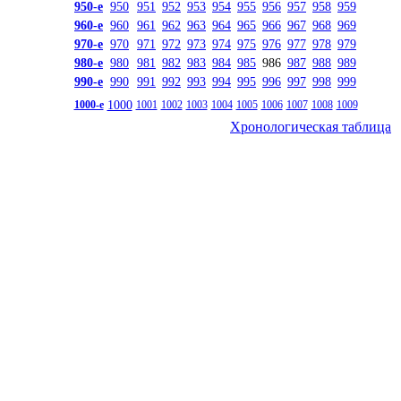
950-е
950
951
952
953
954
955
956
957
958
959
960-е
960
961
962
963
964
965
966
967
968
969
970-е
970
971
972
973
974
975
976
977
978
979
980-е
980
981
982
983
984
985
986
987
988
989
990-е
990
991
992
993
994
995
996
997
998
999
1000
1000-е
1001
1002
1003
1004
1005
1006
1007
1008
1009
Хронологическая таблица