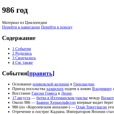
986 год
Материал из Циклопедии
Перейти к навигации
Перейти к поиску
Содержание
1
События
2
Родились
3
Скончались
4
См. также
События
[
править
]
Основание
норвежской колонии
в
Гренландии
.
Приезд посольства
хазарских
иудеев к князю
Владимиру
Восстание
Гарсии Гомеса
в
Леоне
.
17 августа
—
битва в Ихтиманском ущелье
между
Визант
Около 986 —
Бьярни Херьюльфссон
впервые видит бере
986 (по «Королевским анналам») —
Олав Трюггвасон
уез
Отречение и постриг Кадзана. Императором Японии стал 