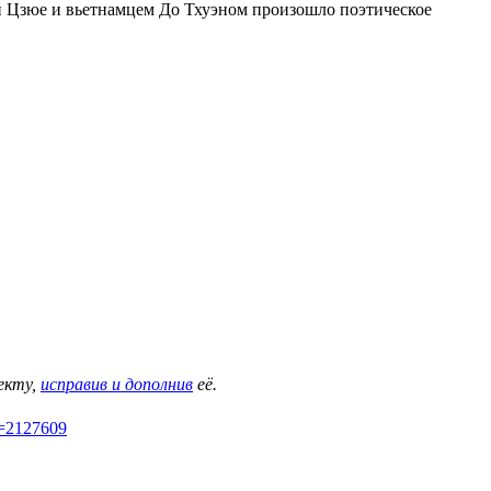
и Цзюе и вьетнамцем До Тхуэном произошло поэтическое
екту,
исправив и дополнив
её.
d=2127609