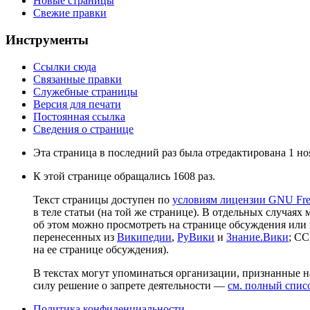
Новые страницы
Свежие правки
Инструменты
Ссылки сюда
Связанные правки
Служебные страницы
Версия для печати
Постоянная ссылка
Сведения о странице
Эта страница в последний раз была отредактирована 1 ноя
К этой странице обращались 1608 раз.
Текст страницы доступен по
условиям лицензии GNU Free
в теле статьи (на той же странице). В отдельных случаях 
об этом можно просмотреть на странице обсуждения или 
перенесенных из
Википедии
,
РуВики
и
Знание.Вики
; CC
на ее странице обсуждения).
В текстах могут упоминаться организации, признанные 
силу решение о запрете деятельности —
см. полный спис
Политика конфиденциальности