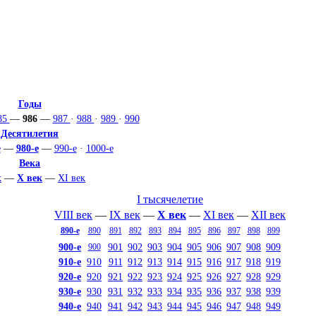
Годы
85
—
986
—
987
·
988
·
989
·
990
Десятилетия
е
—
980-е
—
990-е
·
1000-е
Века
к
—
X век
—
XI век
I тысячелетие
VIII век
—
IX век
—
X век
—
XI век
—
XII век
890-е
890
891
892
893
894
895
896
897
898
899
900-е
901
902
903
904
905
906
907
908
909
900
910-е
910
911
912
913
914
915
916
917
918
919
920-е
920
921
922
923
924
925
926
927
928
929
930-е
930
931
932
933
934
935
936
937
938
939
940-е
940
941
942
943
944
945
946
947
948
949