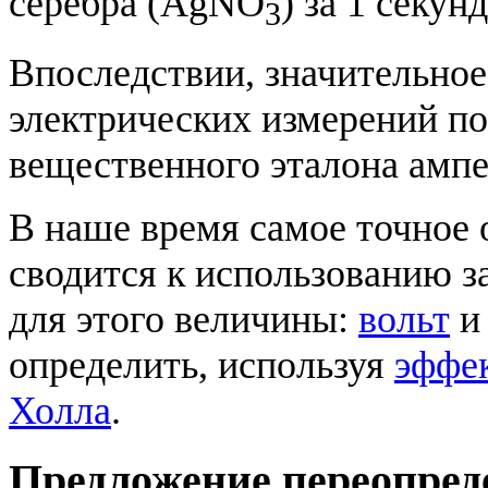
серебра (AgNO
) за 1 секун
3
Впоследствии, значительно
электрических измерений п
вещественного эталона ампе
В наше время самое точное 
сводится к использованию з
для этого величины:
вольт
и
определить, используя
эффе
Холла
.
Предложение переопред