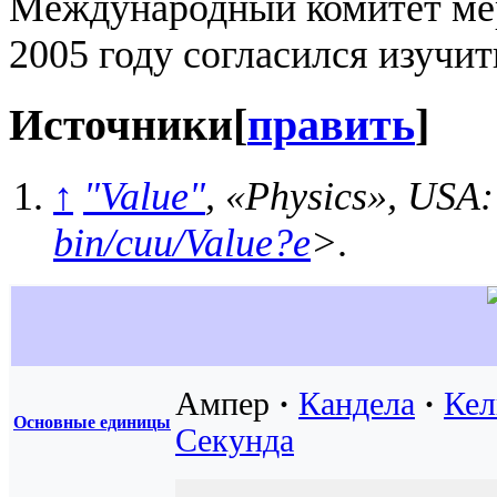
Международный комитет мер
2005 году согласился изучит
Источники
[
править
]
↑
"Value"
,
«Physics»
, USA:
bin/cuu/Value?e
>
.
Ампер
·
Кандела
·
Кел
Основные единицы
Секунда