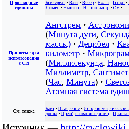
Производные
Беккерель
·
Ватт
·
Вебер
·
Вольт
·
Генри
·
единицы
Люмен
·
Ньютон
·
Ньютон-метр
·
Ом
·
Па
Ангстрем
·
Астрономи
(
Минута дуги
,
Секунд
массы)
·
Децибел
·
Кв
километр
·
Микрогра
Принятые для
использования
(
Миллисекунда
,
Нано
с СИ
Миллиметр
,
Сантимет
(
Час
,
Минута
)
·
Свето
Атомная система един
Бакт
·
Измерение
·
История метрической 
См. также
длина
·
Преобразование единиц
·
Приста
Источник —
http://cyclowiki