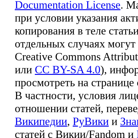
Documentation License
. М
при условии указания акт
копирования в теле статьи
отдельных случаях могут
Creative Commons Attribut
или
CC BY-SA 4.0
), инфо
просмотреть на странице 
В частности, условия лиц
отношении статей, перев
Википедии
,
РуВики
и
Зна
статей с Викии/Fandom и