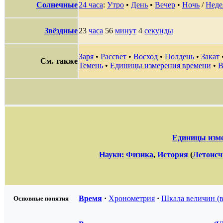
Солнечные
24 часа
:
Утро
•
День
•
Вечер
•
Ночь
/
Неде
Звёздные
23
часа
56
минут
4
секунды
Заря
•
Рассвет
•
Восход
•
Полдень
•
Закат
См. также
Темень
•
Единицы измерения времени
•
В
Единицы изме
Науки:
Физика
,
История
(
Летоисч
Время
·
Хронометрия
·
Шкала величин (в
Основные понятия