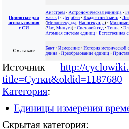
Ангстрем
·
Астрономическая единица
·
Г
Принятые для
массы)
·
Децибел
·
Квадратный метр
·
Ли
использования
(
Миллисекунда
,
Наносекунда
)
·
Микроме
с СИ
(
Час
,
Минута
)
·
Световой год
·
Тонна
·
Эл
Атомная система единиц
·
Естественная 
Бакт
·
Измерение
·
История метрической 
См. также
длина
·
Преобразование единиц
·
Приста
Источник —
http://cyclowiki
title=Сутки&oldid=1187680
Категория
:
Единицы измерения врем
Скрытая категория: