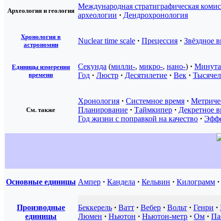
Международная стратиграфическая комис
Археология и геология
археологии
·
Дендрохронология
Хронология в
Nuclear time scale
·
Прецессия
·
Звёздное в
астрономии
Секунда
(
милли-
,
микро-
,
нано-
)
·
Минута
Единицы измерения
времени
Год
·
Люстр
·
Десятилетие
·
Век
·
Тысячел
Хронология
·
Системное время
·
Метриче
Планирование
·
Таймкипер
·
Декретное в
См. также
Год жизни с поправкой на качество
·
Эффе
Основные единицы
Ампер
·
Кандела
·
Кельвин
·
Килограмм
·
Производные
Беккерель
·
Ватт
·
Вебер
·
Вольт
·
Генри
·
единицы
Люмен
·
Ньютон
·
Ньютон-метр
·
Ом
·
Па