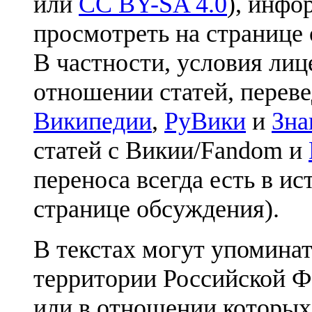
или
CC BY-SA 4.0
), инфо
просмотреть на странице 
В частности, условия лиц
отношении статей, перев
Википедии
,
РуВики
и
Зна
статей с Викии/Fandom и
переноса всегда есть в ис
странице обсуждения).
В текстах могут упоминат
территории Российской Ф
или в отношении которых