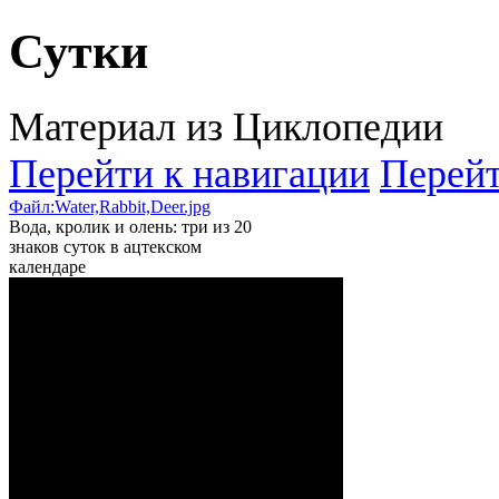
Сутки
Материал из Циклопедии
Перейти к навигации
Перейт
Файл:Water,Rabbit,Deer.jpg
Вода, кролик и олень: три из 20
знаков суток в ацтекском
календаре