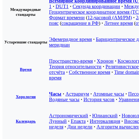
Всемирное координированное время (
1
·
DUT1
·
Секунда координации
·
Междун
Международные
Геоцентрическое координатное время (T
стандарты
Формат времени
(
12-часовой (AM/PM)
·
2
пояс
(
сокращение в РФ
)
·
Летнее время
(
о
Эфемеридное время
·
Барицентрическое 
Устаревшие стандарты
меридиан
Пространство-время
·
Хронон
·
Космологи
Теория относительности
·
Релятивистское
Время
отсчёта
·
Собственное время
·
Time domai
время
Часы
·
Астрариум
·
Атомные часы
·
Песо
Хорология
Водяные часы
·
История часов
·
Уравнени
Астрономический
·
Юлианский
·
Новоюл
Лунный
·
Епакта
·
Интеркаляция
·
Висок
Календарь
неделя
·
Дни недели
·
Алгоритм вычислен