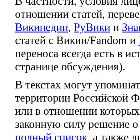
В частности, условия лиц
отношении статей, перев
Википедии
,
РуВики
и
Зна
статей с Викии/Fandom и
переноса всегда есть в ис
странице обсуждения).
В текстах могут упоминат
территории Российской Ф
или в отношении которых
законную силу решение о
полный список
, а также 