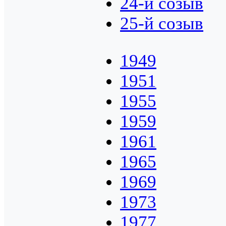
24-й созыв
25-й созыв
1949
1951
1955
1959
1961
1965
1969
1973
1977