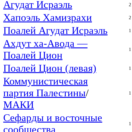
Агудат Исраэль
2
Хапоэль Хамизрахи
2
Поалей Агудат Исраэль
1
Ахдут ха-Авода —
1
Поалей Цион
Поалей Цион (левая)
1
Коммунистическая
партия Палестины
/
1
МАКИ
Сефарды и восточные
1
сообщества