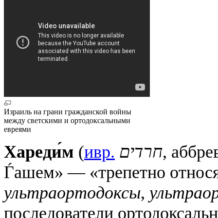
Израиль на грани гражданской войны
между светскими и ортодоксальными
евреями
Хареди́м
(
ивр.
חרדים
, аббре
Ѓашем» — «трепетно относя
ультраортодоксы
,
ультраор
последователи ортодоксаль