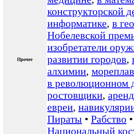
конструкторской д
информатике
,
в ге
Нобелевской прем
изобретатели оруж
развитии городов
,
Прочее
алхимии
,
мореплав
в революционном 
ростовщики
,
арен
евреи
,
навикуляри
Пираты
•
Рабство
Национальный ко