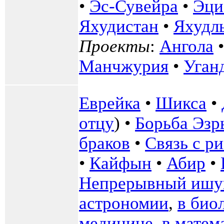
•
Эс-Сувейра
•
Эци
Яхудистан
•
Яхудл
Проекты
:
Ангола
Манчжурия
•
Уган
Еврейка
•
Шикса
•
отцу
) •
Борьба Эзр
браков
•
Связь с р
•
Кайфын
•
Абир
•
Непрерывный ишу
астрономии
,
в био
медицине
,
в матем