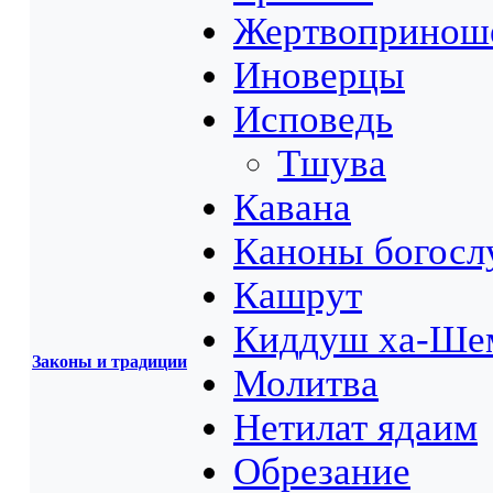
Жертвопринош
Иноверцы
Исповедь
Тшува
Кавана
Каноны богосл
Кашрут
Киддуш ха-Ше
Законы и традиции
Молитва
Нетилат ядаим
Обрезание