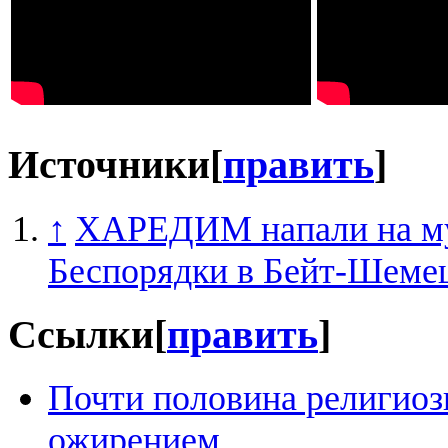
Источники
[
править
]
↑
ХАРЕДИМ напали на му
Беспорядки в Бейт-Шеме
Ссылки
[
править
]
Почти половина религиоз
ожирением