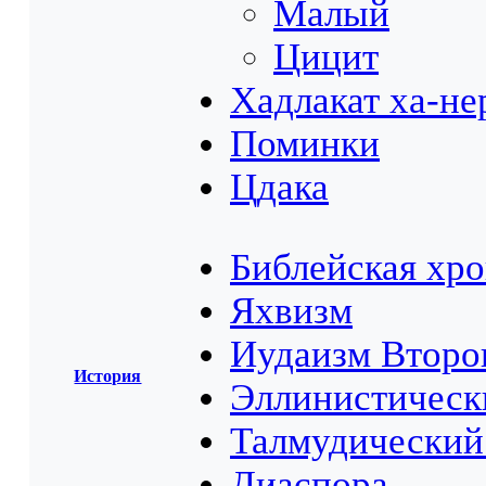
Малый
Цицит
Хадлакат ха-не
Поминки
Цдака
Библейская хр
Яхвизм
Иудаизм Второ
История
Эллинистическ
Талмудический
Диаспора