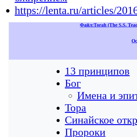
https://lenta.ru/articles/20
Файл:Torah (The S.S. Teach
Ос
13 принципов
Бог
Имена и эпи
Тора
Синайское отк
Пророки