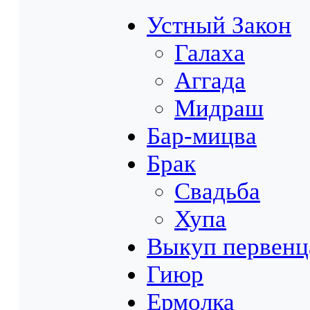
Устный Закон
Галаха
Аггада
Мидраш
Бар-мицва
Брак
Свадьба
Хупа
Выкуп первенц
Гиюр
Ермолка