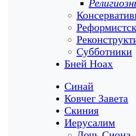
Религиозн
Консервати
Реформистс
Реконструкт
Субботники
Бней Ноах
Синай
Ковчег Завета
Скиния
Иерусалим
Дочь Сиона