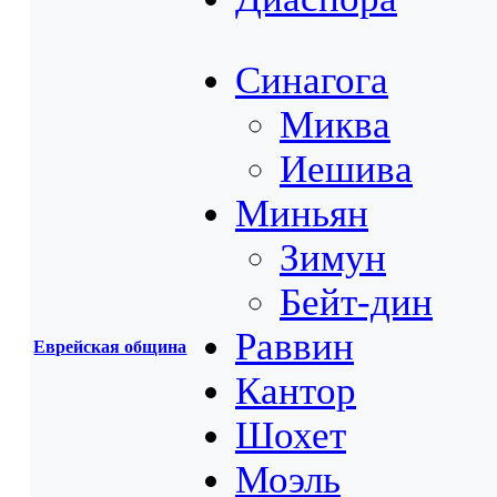
Синагога
Миква
Иешива
Миньян
Зимун
Бейт-дин
Раввин
Еврейская община
Кантор
Шохет
Моэль