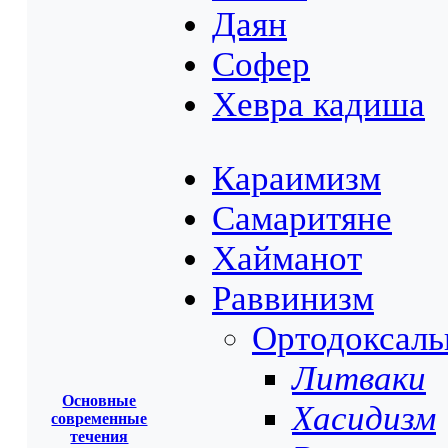
Даян
Софер
Хевра кадиша
Караимизм
Самаритяне
Хайманот
Раввинизм
Ортодоксал
Литваки
Основные
Хасидизм
современные
течения