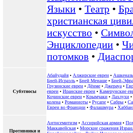
Языки
•
Театр
•
Бр
христианская циви
искусство
•
Симво
Энциклопедии
•
Чи
потомков
•
Диаспо
Абайудайя
•
Алжирские евреи
•
Ашкеназ
Бней-Исраэль
•
Бней Менаше
•
Бней-Эфр
Грузинские евреи
•
Дёнме
•
Джерауа
•
Ев
Субэтносы
евреи
•
Иранские евреи
•
Камерунские ев
Кочинские евреи
•
Крымчаки
•
Лахлухи
колена
•
Романиоты
•
Русапе
•
Сабры
•
Са
Евреи во Франции
•
Фалашмура
•
Хаббан
Антисемитизм
•
Ассирийская армия
•
Пох
Маккавейская
•
Морские сражения Израи
Противники и