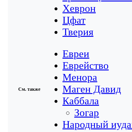
Хеврон
Цфат
Тверия
Евреи
Еврейство
Менора
Маген Давид
См. также
Каббала
Зогар
Народный иуда