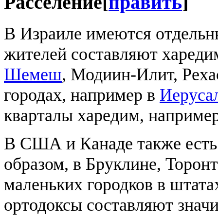
Расселение
[
править
]
В Израиле имеются отдельны
жителей составляют харедим
Шемеш
, Модиин-Илит, Реха
городах, например в
Иеруса
кварталы харедим, наприме
В США и Канаде также есть
образом, в Бруклине, Торонт
маленьких городков в штат
ортодоксы составляют значи