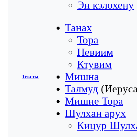
Эн кэлохену
Танах
Тора
Невиим
Ктувим
Мишна
Тексты
Талмуд
(Иеруса
Мишне Тора
Шулхан арух
Кицур Шулх