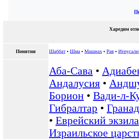
П
Харедим отн
Понятия
Шаббат
•
Шма
•
Машиах
•
Рав
•
Иерусал
Аба-Сава
•
Адиабе
Андалусия
•
Андш
Борион
•
Вади-л-К
Гибралтар
•
Гранад
•
Еврейский экзила
Израильское царст