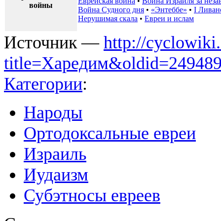
Еврейская война
•
Война Израиля за неза
войны
Война Судного дня
•
«Энтеббе»
•
I Ливан
Нерушимая скала
•
Евреи и ислам
Источник —
http://cyclowiki
title=Харедим&oldid=24948
Категории
:
Народы
Ортодоксальные евреи
Израиль
Иудаизм
Субэтносы евреев