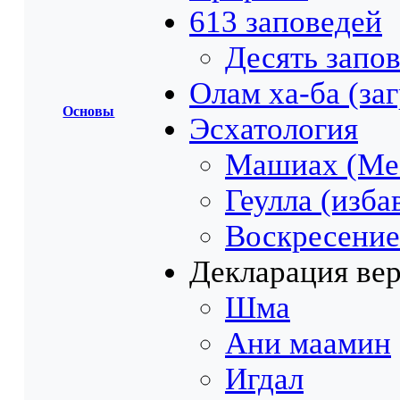
613 заповедей
Десять запо
Олам ха-ба (за
Основы
Эсхатология
Машиах (Ме
Геулла (изба
Воскресение
Декларация ве
Шма
Ани маамин
Игдал